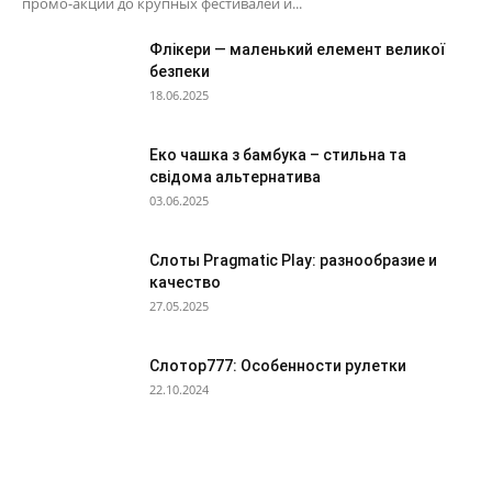
промо-акций до крупных фестивалей и...
Флікери — маленький елемент великої
безпеки
18.06.2025
Еко чашка з бамбука – стильна та
свідома альтернатива
03.06.2025
Слоты Pragmatic Play: разнообразие и
качество
27.05.2025
Слотор777: Особенности рулетки
22.10.2024