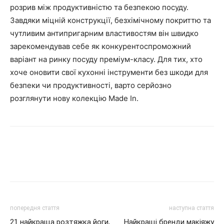
розрив між продуктивністю та безпекою посуду.
Завдяки міцній конструкції, безхімічному покриттю та
чутливим антипригарним властивостям він швидко
зарекомендував себе як конкурентоспроможний
варіант на ринку посуду преміум-класу. Для тих, хто
хоче оновити свої кухонні інструменти без шкоди для
безпеки чи продуктивності, варто серйозно
розглянути нову колекцію Made In.
попередня стаття
наступна стаття
21 найкраща розтяжка йоги,
Найкращі бренди макіяжу