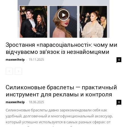
Зростання «парасоціальності»: чому ми
відчуваємо зв’язок із незнайомцями
maxwelhelp
-
19.11.2025
0
Силиконовые браслеты — практичный
инструмент для рекламы и контроля
maxwelhelp
-
18.06.2025
0
Силиконовые браслеты давно зарекомендовали себя как
удобный, долговечный и многофункциональный аксессуар,
который успешно используется в самых разных сферах: от