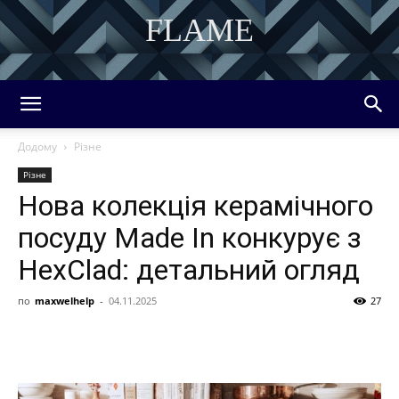
FLAME
DISCOVER THE ART OF PUBLISHING
Додому
Різне
Різне
Нова колекція керамічного
посуду Made In конкурує з
HexClad: детальний огляд
по
maxwelhelp
-
04.11.2025
27