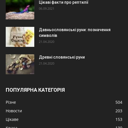
Цікаві факти про рептилії
06.09.2021
Давньословянські руни: позначення
символів
21.04.2020
Древні словянські руни
21.04.2020
ПОПУЛЯРНА КАТЕГОРІЯ
Різне
504
Новости
203
Цікаве
153
Краса
130