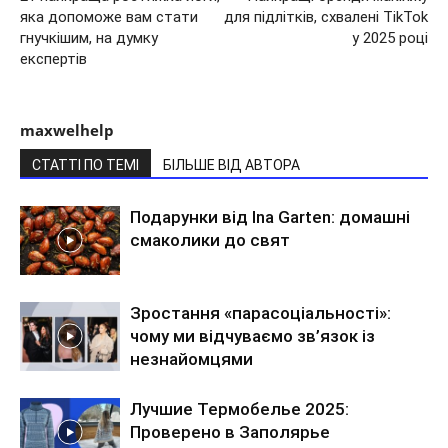
яка допоможе вам стати
для підлітків, схвалені TikTok
гнучкішим, на думку
у 2025 році
експертів
maxwelhelp
СТАТТІ ПО ТЕМІ
БІЛЬШЕ ВІД АВТОРА
Подарунки від Ina Garten: домашні
смаколики до свят
Зростання «парасоціальності»:
чому ми відчуваємо зв’язок із
незнайомцями
Лучшие Термобелье 2025:
Проверено в Заполярье