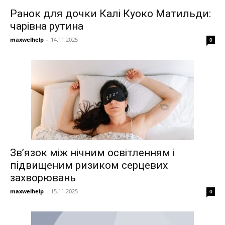
Ранок для дочки Калі Куоко Матильди:
чарівна рутина
maxwelhelp
-
14.11.2025
0
Зв’язок між нічним освітленням і
підвищеним ризиком серцевих
захворювань
maxwelhelp
-
15.11.2025
0