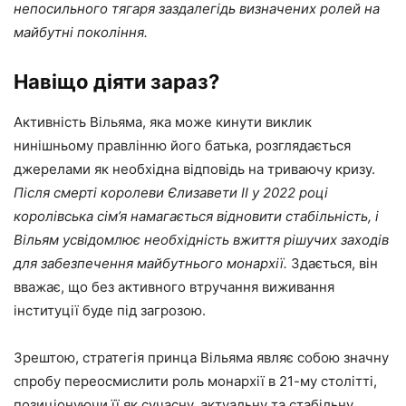
непосильного тягаря заздалегідь визначених ролей на
майбутні покоління.
Навіщо діяти зараз?
Активність Вільяма, яка може кинути виклик
нинішньому правлінню його батька, розглядається
джерелами як необхідна відповідь на триваючу кризу.
Після смерті королеви Єлизавети II у 2022 році
королівська сім’я намагається відновити стабільність, і
Вільям усвідомлює необхідність вжиття рішучих заходів
для забезпечення майбутнього монархії.
Здається, він
вважає, що без активного втручання виживання
інституції буде під загрозою.
Зрештою, стратегія принца Вільяма являє собою значну
спробу переосмислити роль монархії в 21-му столітті,
позиціонуючи її як сучасну, актуальну та стабільну