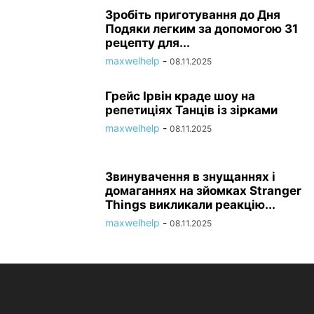
Зробіть приготування до Дня
Подяки легким за допомогою 31
рецепту для...
maxwelhelp
-
08.11.2025
Грейс Ірвін краде шоу на
репетиціях Танців із зірками
maxwelhelp
-
08.11.2025
Звинувачення в знущаннях і
домаганнях на зйомках Stranger
Things викликали реакцію...
maxwelhelp
-
08.11.2025