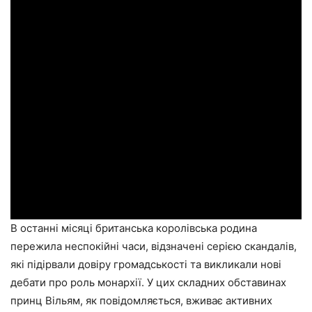
В останні місяці британська королівська родина
пережила неспокійні часи, відзначені серією скандалів,
які підірвали довіру громадськості та викликали нові
дебати про роль монархії. У цих складних обставинах
принц Вільям, як повідомляється, вживає активних