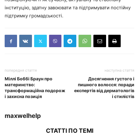
інституцію, здатну завоювати та підтримувати постійну
підтримку громадськості.
попередня стаття
наступна стаття
Міллі Боббі Браун про
Досягнення густого і
материнство:
пишного волосся: поради
трансформаційна подорож
експертів від дерматологів
і захисна позиція
і стилістів
maxwelhelp
СТАТТІ ПО ТЕМІ