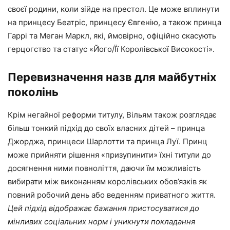
своєї родини, коли зійде на престол. Це може вплинути
на принцесу Беатріс, принцесу Євгенію, а також принца
Гаррі та Меган Маркл, які, ймовірно, офіційно скасують
герцогство та статус «Його/Її Королівської Високості».
Перевизначення назв для майбутніх
поколінь
Крім негайної реформи титулу, Вільям також розглядає
більш тонкий підхід до своїх власних дітей – принца
Джорджа, принцеси Шарлотти та принца Луї. Принц
може прийняти рішення «призупинити» їхні титули до
досягнення ними повноліття, даючи їм можливість
вибирати між виконанням королівських обов’язків як
повний робочий день або веденням приватного життя.
Цей підхід відображає бажання пристосуватися до
мінливих соціальних норм і уникнути покладання