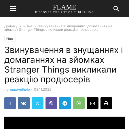
FLAME
DISCOVER THE ART OF PUBLISHING
Додому
Різне
Звинувачення в знущаннях і домаганнях на
зйомках Stranger Things викликали реакцію продюсерів
Різне
Звинувачення в знущаннях і
домаганнях на зйомках
Stranger Things викликали
реакцію продюсерів
по
maxwelhelp
-
08.11.2025