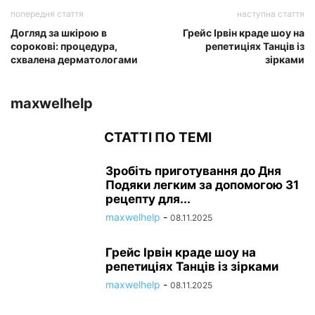
попередня стаття
наступна стаття
Догляд за шкірою в
Грейс Ірвін краде шоу на
сорокові: процедура,
репетиціях Танців із
схвалена дерматологами
зірками
maxwelhelp
СТАТТІ ПО ТЕМІ
Зробіть приготування до Дня
Подяки легким за допомогою 31
рецепту для...
maxwelhelp
-
08.11.2025
Грейс Ірвін краде шоу на
репетиціях Танців із зірками
maxwelhelp
-
08.11.2025