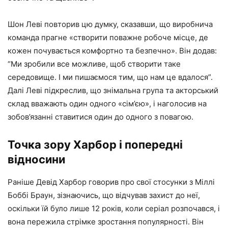
Шон Леві повторив цю думку, сказавши, що виробнича
команда прагне «створити поважне робоче місце, де
кожен почувається комфортно та безпечно». Він додав:
“Ми зробили все можливе, щоб створити таке
середовище. І ми пишаємося тим, що нам це вдалося”.
Далі Леві підкреслив, що знімальна група та акторський
склад вважають один одного «сім’єю», і наголосив на
зобов’язанні ставитися один до одного з повагою.
Точка зору Харбор і попередні
відносини
Раніше Девід Харбор говорив про свої стосунки з Міллі
Боббі Браун, зізнаючись, що відчував захист до неї,
оскільки їй було лише 12 років, коли серіал розпочався, і
вона пережила стрімке зростання популярності. Він