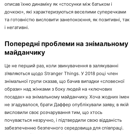
описав їхню динаміку як «стосунки між батьком і
дочкою», які характеризуються веселими суперечками
та готовністю висловити занепокоєння, як позитивні, так
і негативні.
Попередні проблеми на знімальному
майданчику
Це не перший раз, коли звинувачення в залякуванні
з’являються щодо Stranger Things. У 2018 році член
знімальної групи сказав, що бачив випадки «словесної
образи» над жінками з боку людей на «ключових
посадах» на знімальному майданчику. Хоча жодних імен
не згадувалося, брати Даффер опублікували заяву, в якій
висловили своє розчарування тим, що хтось
почувається незручно, і підтвердили свою відданість
забезпеченню безпечного середовища для співпраці.