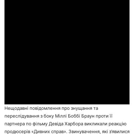
Нещодавні повідомлення про знущання та
переслідування з боку Міллі Боббі Браун проти її
партнера по фільму Девіда Харбора викликали реакцію
продюсерів «Дивних справ». Звинувачення, які з’явилися