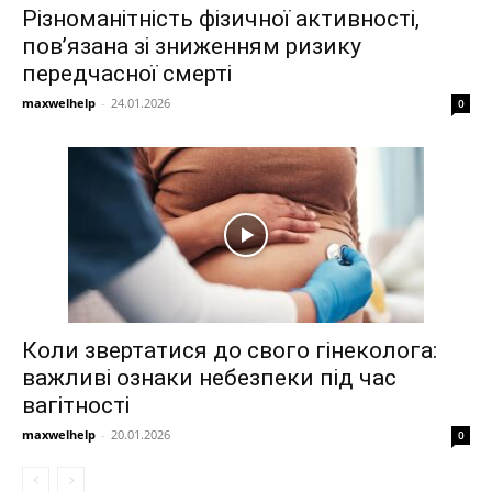
Різноманітність фізичної активності,
пов’язана зі зниженням ризику
передчасної смерті
maxwelhelp
-
24.01.2026
0
Коли звертатися до свого гінеколога:
важливі ознаки небезпеки під час
вагітності
maxwelhelp
-
20.01.2026
0