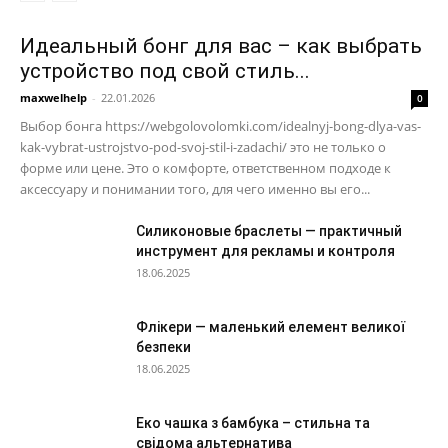
Идеальный бонг для вас – как выбрать
устройство под свой стиль...
maxwelhelp
-
22.01.2026
0
Выбор бонга https://webgolovolomki.com/idealnyj-bong-dlya-vas-
kak-vybrat-ustrojstvo-pod-svoj-stil-i-zadachi/ это не только о
форме или цене. Это о комфорте, ответственном подходе к
аксессуару и понимании того, для чего именно вы его...
Силиконовые браслеты — практичный
инструмент для рекламы и контроля
18.06.2025
Флікери — маленький елемент великої
безпеки
18.06.2025
Еко чашка з бамбука – стильна та
свідома альтернатива