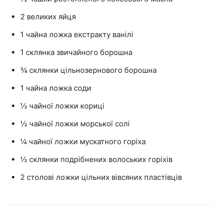
2 великих яйця
1 чайна ложка екстракту ванілі
1 склянка звичайного борошна
¾ склянки цільнозернового борошна
1 чайна ложка соди
½ чайної ложки кориці
½ чайної ложки морської солі
¼ чайної ложки мускатного горіха
½ склянки подрібнених волоських горіхів
2 столові ложки цільних вівсяних пластівців