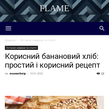
FLAME
DISCOVER THE ART OF PUBLISHING
Додому
Останні новини та статті
Останні новини та статті
Корисний банановий хліб:
простий і корисний рецепт
по
maxwelhelp
-
19.01.2026
22