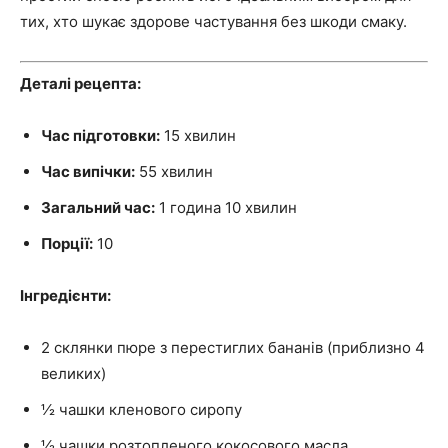
тих, хто шукає здорове частування без шкоди смаку.
Деталі рецепта:
Час підготовки:
15 хвилин
Час випічки:
55 хвилин
Загальний час:
1 година 10 хвилин
Порції:
10
Інгредієнти:
2 склянки пюре з перестиглих бананів (приблизно 4
великих)
½ чашки кленового сиропу
½ чашки розтопленого кокосового масла