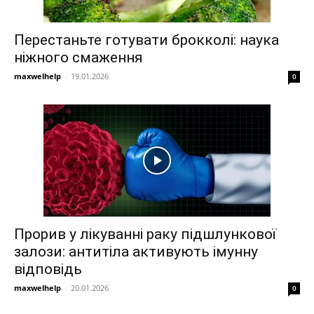
Перестаньте готувати брокколі: наука
ніжного смаження
maxwelhelp
-
19.01.2026
0
Прорив у лікуванні раку підшлункової
залози: антитіла активують імунну
відповідь
maxwelhelp
-
20.01.2026
0