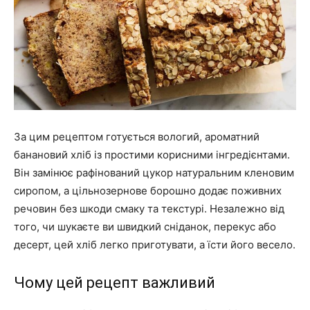
За цим рецептом готується вологий, ароматний
банановий хліб із простими корисними інгредієнтами.
Він замінює рафінований цукор натуральним кленовим
сиропом, а цільнозернове борошно додає поживних
речовин без шкоди смаку та текстурі. Незалежно від
того, чи шукаєте ви швидкий сніданок, перекус або
десерт, цей хліб легко приготувати, а їсти його весело.
Чому цей рецепт важливий