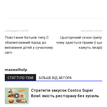
попередня стаття
наступна стаття
Повстання батьків типу С:
Цьогорічний сезон грипу:
збалансований підхід до
чому здається гіршим (і що
виховання дітей у сучасному
кажуть лікарі)
світі
maxwelhelp
СТАТТІ ПО ТЕМІ
БІЛЬШЕ ВІД АВТОРА
Стратегія закусок Costco Super
Bowl: якість ресторану без зусиль