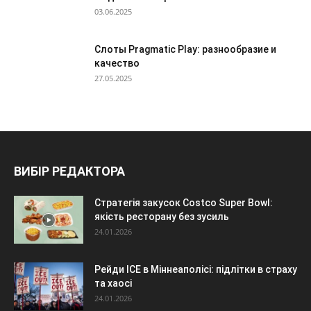
03.06.2025
Слоты Pragmatic Play: разнообразие и
качество
27.05.2025
ВИБІР РЕДАКТОРА
Стратегія закусок Costco Super Bowl:
якість ресторану без зусиль
24.01.2026
Рейди ICE в Міннеаполісі: підлітки в страху
та хаосі
24.01.2026