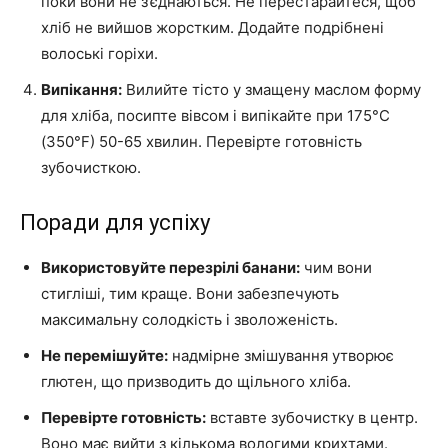
поки вони не з’єднаються. Не перестарайтеся, щоб
хліб не вийшов жорстким. Додайте подрібнені
волоські горіхи.
Випікання:
Вилийте тісто у змащену маслом форму
для хліба, посипте вівсом і випікайте при 175°C
(350°F) 50-65 хвилин. Перевірте готовність
зубочисткою.
Поради для успіху
Використовуйте перезрілі банани:
чим вони
стигліші, тим краще. Вони забезпечують
максимальну солодкість і зволоженість.
Не перемішуйте:
надмірне змішування утворює
глютен, що призводить до щільного хліба.
Перевірте готовність:
вставте зубочистку в центр.
Воно має вийти з кількома вологими крихтами.