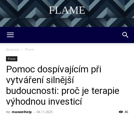
FLAME
DISCOVER THE ART OF PUBLISHING
Додому
Різне
Різне
Pomoc dospívajícím při
vytváření silnější
budoucnosti: proč je terapie
výhodnou investicí
по
maxwelhelp
-
04.11.2025
46