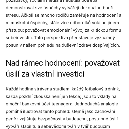
požadavky, sociální média a neustálá potřeba
demonstrovat své úspěchy vytvářejí dokonalou bouři
stresu. Ačkoli se mnoho rodičů zaměřuje na hodnocení a
mimoškolní úspěchy, stále více odborníků volá po jiném
přístupu: považovat emocionální vývoj za kritickou formu
sebeinvestic. Tato perspektiva představuje významný
posun v našem pohledu na duševní zdraví dospívajících.
Nad rámec hodnocení: považovat
úsilí za vlastní investici
Každá hodina strávená studiem, každý fotbalový trénink,
každá pozdní zkouška není jen lekce; jsou to vklady na
emoční bankovní účet teenagera. Jednoduchá analogie
pomáhá ilustrovat tento pohled: stejně jako zachování
peněz zajišťuje bezpečnost v budoucnu, postupné úsilí
vytváří stabilitu a sebevědomí tváří v tvář budoucím