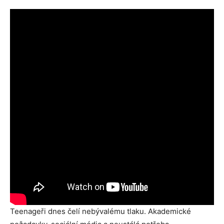
Teenageři dnes čelí nebývalému tlaku. Akademické