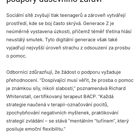
Sociální sítě zvyšují tlak teenagerů a zároveň vytvářejí
prostředí, kde se boj často skrývá. Generace Z je
neúměrně vystavena úzkosti, přičemž téměř třetina hlásí
neustálý smutek. Tyto digitální generace však také
vyjadřují nejvyšší úroveň strachu z odsouzení za prosbu
o pomoc.
Odborníci zdůrazňují, že žádost o podporu vyžaduje
přehodnocení. “Dospívající musí věřit, že prosba o pomoc
je známkou síly, nikoli slabosti,” poznamenává Richard
Whitenstall, certifikovaný terapeut BACP. “Každá
strategie naučená v terapii-označování pocitů,
zpochybňování negativních myšlenek, praktikování
strategií zvládání – se stává “mentálním “tuřínem”, který
posiluje emoční flexibilitu.”