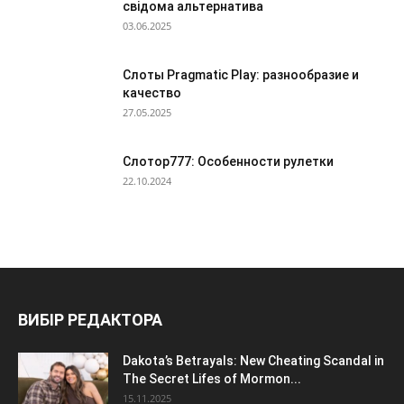
свідома альтернатива
03.06.2025
Слоты Pragmatic Play: разнообразие и
качество
27.05.2025
Слотор777: Особенности рулетки
22.10.2024
ВИБІР РЕДАКТОРА
Dakota’s Betrayals: New Cheating Scandal in
The Secret Lifes of Mormon...
15.11.2025