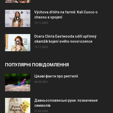
Výchova dítěte na farmě: Kali Cuoco o
chaosu a spojení
15.11.2025
Dcera Clinta Eastwooda sdílí upřímný
okamžik kojení svého novorozence
15.11.2025
ПОПУЛЯРНІ ПОВІДОМЛЕННЯ
Цікаві факти про рептилії
06.09.2021
Давньословянські руни: позначення
символів
21.04.2020