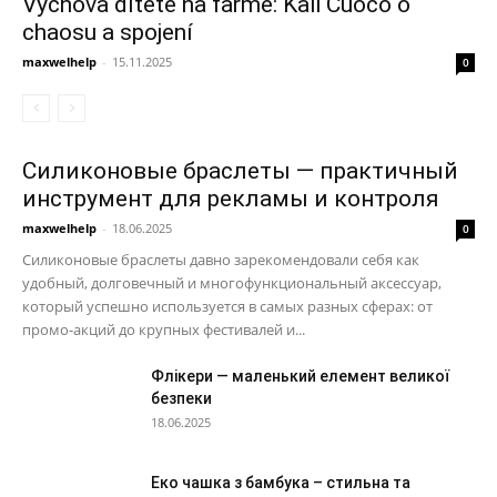
Výchova dítěte na farmě: Kali Cuoco o
chaosu a spojení
maxwelhelp
-
15.11.2025
0
Силиконовые браслеты — практичный
инструмент для рекламы и контроля
maxwelhelp
-
18.06.2025
0
Силиконовые браслеты давно зарекомендовали себя как
удобный, долговечный и многофункциональный аксессуар,
который успешно используется в самых разных сферах: от
промо-акций до крупных фестивалей и...
Флікери — маленький елемент великої
безпеки
18.06.2025
Еко чашка з бамбука – стильна та