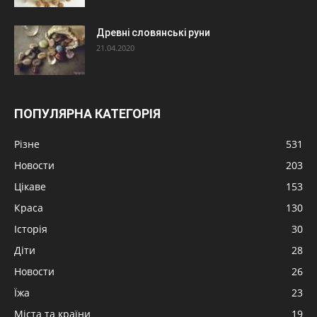
Древні словянські руни
21.04.2020
ПОПУЛЯРНА КАТЕГОРІЯ
Різне
531
Новости
203
Цікаве
153
Краса
130
Історія
30
Діти
28
Новости
26
Їжа
23
Міста та країни
19