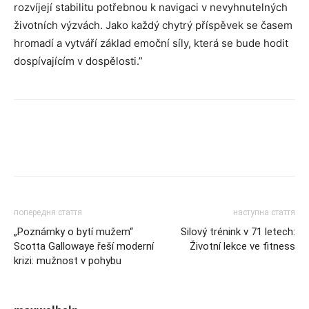
rozvíjejí stabilitu potřebnou k navigaci v nevyhnutelných
životních výzvách. Jako každý chytrý příspěvek se časem
hromadí a vytváří základ emoční síly, která se bude hodit
dospívajícím v dospělosti.”
попередня стаття
наступна стаття
„Poznámky o bytí mužem“
Silový trénink v 71 letech:
Scotta Gallowaye řeší moderní
Životní lekce ve fitness
krizi: mužnost v pohybu