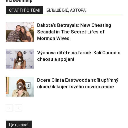
maxwelhelp
СТАТТІ ПО ТЕМІ
БІЛЬШЕ ВІД АВТОРА
Dakota’s Betrayals: New Cheating
Scandal in The Secret Lifes of
Mormon Wives
Výchova dítěte na farmě: Kali Cuoco o
chaosu a spojení
Dcera Clinta Eastwooda sdílí upřímný
okamžik kojení svého novorozence
Це цікаво!