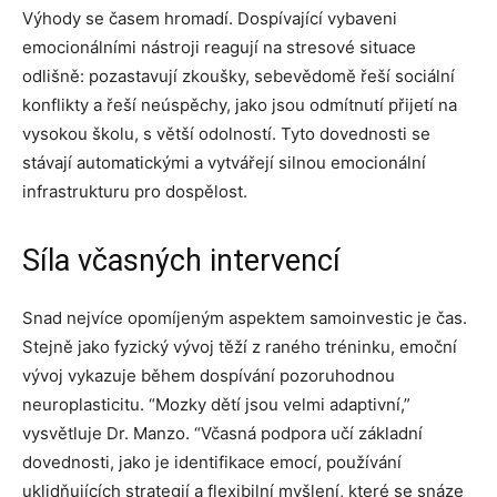
Výhody se časem hromadí. Dospívající vybaveni
emocionálními nástroji reagují na stresové situace
odlišně: pozastavují zkoušky, sebevědomě řeší sociální
konflikty a řeší neúspěchy, jako jsou odmítnutí přijetí na
vysokou školu, s větší odolností. Tyto dovednosti se
stávají automatickými a vytvářejí silnou emocionální
infrastrukturu pro dospělost.
Síla včasných intervencí
Snad nejvíce opomíjeným aspektem samoinvestic je čas.
Stejně jako fyzický vývoj těží z raného tréninku, emoční
vývoj vykazuje během dospívání pozoruhodnou
neuroplasticitu. “Mozky dětí jsou velmi adaptivní,”
vysvětluje Dr. Manzo. “Včasná podpora učí základní
dovednosti, jako je identifikace emocí, používání
uklidňujících strategií a flexibilní myšlení, které se snáze