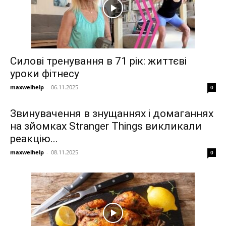
Силові тренування в 71 рік: життєві
уроки фітнесу
maxwelhelp
-
06.11.2025
0
Звинувачення в знущаннях і домаганнях
на зйомках Stranger Things викликали
реакцію...
maxwelhelp
-
08.11.2025
0