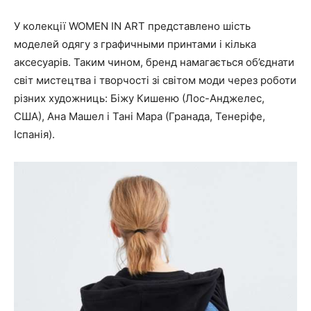
У колекції WOMEN IN ART представлено шість
моделей одягу
з графичными принтами і кілька
аксесуарів. Таким чином, бренд намагається об’єднати
світ мистецтва і творчості зі світом моди через роботи
різних художниць: Біжу Кишеню (Лос-Анджелес,
США), Ана Машел і Тані Мара (Гранада, Тенеріфе,
Іспанія).