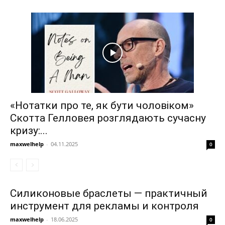
«Нотатки про те, як бути чоловіком»
Скотта Гелловея розглядають сучасну
кризу:...
maxwelhelp
-
04.11.2025
0
Силиконовые браслеты — практичный
инструмент для рекламы и контроля
maxwelhelp
-
18.06.2025
0