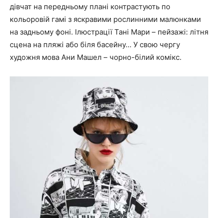
дівчат на передньому плані контрастують по
кольоровій гамі з яскравими рослинними малюнками
на задньому фоні. Ілюстрації Тані Мари – пейзажі: літня
сцена на пляжі або біля басейну… У свою чергу
художня мова Ани Машел – чорно-білий комікс.