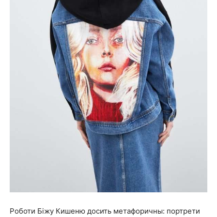
Роботи Біжу Кишеню досить метафоричны: портрети