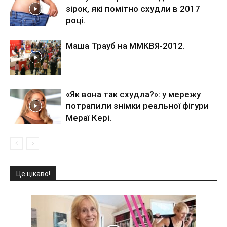
зірок, які помітно схудли в 2017
році.
Маша Трауб на ММКВЯ-2012.
«Як вона так схудла?»: у мережу
потрапили знімки реальної фігури
Мераї Кері.
Це цікаво!