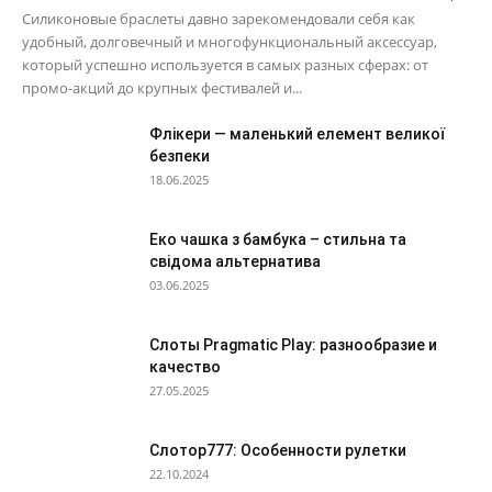
Силиконовые браслеты давно зарекомендовали себя как
удобный, долговечный и многофункциональный аксессуар,
который успешно используется в самых разных сферах: от
промо-акций до крупных фестивалей и...
Флікери — маленький елемент великої
безпеки
18.06.2025
Еко чашка з бамбука – стильна та
свідома альтернатива
03.06.2025
Слоты Pragmatic Play: разнообразие и
качество
27.05.2025
Слотор777: Особенности рулетки
22.10.2024