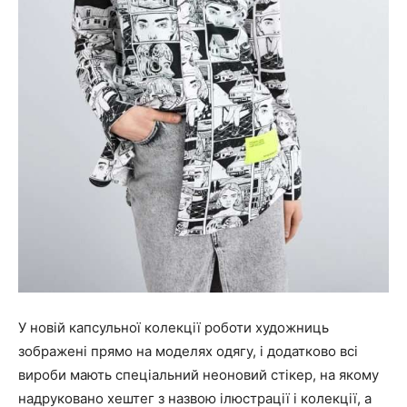
У новій капсульної колекції роботи художниць
зображені прямо на моделях одягу, і додатково всі
вироби мають спеціальний неоновий стікер, на якому
надруковано хештег з назвою ілюстрації і колекції, а