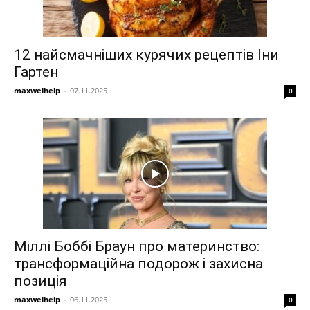
12 найсмачніших курячих рецептів Іни
Гартен
maxwelhelp
-
07.11.2025
0
Міллі Боббі Браун про материнство:
трансформаційна подорож і захисна
позиція
maxwelhelp
-
06.11.2025
0