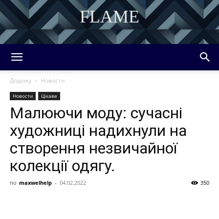
FLAME
DISCOVER THE ART OF PUBLISHING
Додому
Новости
Новости
Цікаве
Малюючи моду: сучасні
художниці надихнули на
створення незвичайної
колекції одягу.
по
maxwelhelp
-
04.02.2022
350