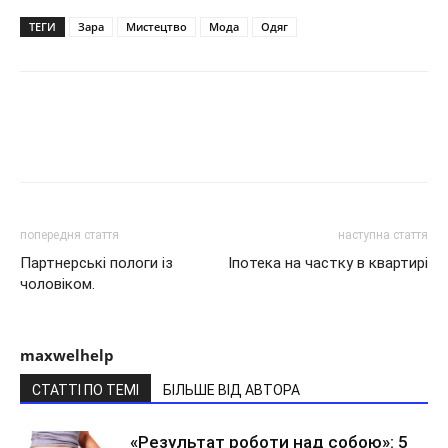
ТЕГИ
Зара
Мистецтво
Мода
Одяг
попередня стаття
наступна стаття
Партнерські пологи із
Іпотека на частку в квартирі
чоловіком.
maxwelhelp
СТАТТІ ПО ТЕМІ
БІЛЬШЕ ВІД АВТОРА
«Результат роботи над собою»: 5