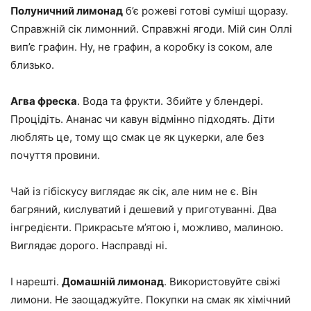
Полуничний лимонад
б’є рожеві готові суміші щоразу.
Справжній сік лимонний. Справжні ягоди. Мій син Оллі
вип’є графин. Ну, не графин, а коробку із соком, але
близько.
Агва фреска
. Вода та фрукти. Збийте у блендері.
Процідіть. Ананас чи кавун відмінно підходять. Діти
люблять це, тому що смак це як цукерки, але без
почуття провини.
Чай із гібіскусу виглядає як сік, але ним не є. Він
багряний, кислуватий і дешевий у приготуванні. Два
інгредієнти. Прикрасьте м’ятою і, можливо, малиною.
Виглядає дорого. Насправді ні.
І нарешті.
Домашній лимонад
. Використовуйте свіжі
лимони. Не заощаджуйте. Покупки на смак як хімічний