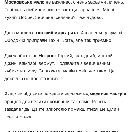
Московське муло
не важливо, січень зараз чи липень.
Горілка та імбирне пиво – завжди гарна ідея. Мідні
кухлі? Добре. Звичайні склянки? Теж чудово.
Для сміливих:
гострий маргарита
. Халапеньо у суміші.
Ободок із приправи Тахін. Боїть, але так приємно.
Джек обожнює
Негроні
. Гіркий, складний, міцний.
Джин, Кампарі, вермут. Подавайте з величезним
кубиком льоду. Слідкуйте, як він повільно тане. Це
досвід, а не просто ковток.
Якщо ви віддаєте перевагу червоному,
червона сангрія
працює для великих компаній так само. Робіть
заздалегідь. Дайте алкоголю пом’якшитися. Це цілий
графін «так».