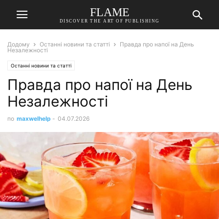
FLAME
DISCOVER THE ART OF PUBLISHING
Додому
Останні новини та статті
Правда про напої на День
Незалежності
Останні новини та статті
Правда про напої на День
Незалежності
по
maxwelhelp
-
04.07.2026