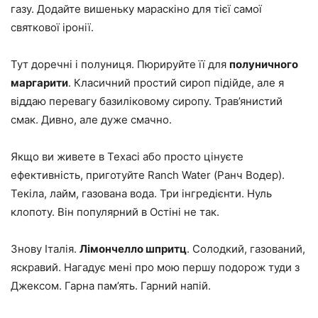
газу. Додайте вишеньку мараскіно для тієї самої
святкової іронії.
Тут доречні і полуниця. Пюрируйте її для
полуничного
маргарити
. Класичний простий сироп підійде, але я
віддаю перевагу базиліковому сиропу. Трав’янистий
смак. Дивно, але дуже смачно.
Якщо ви живете в Техасі або просто цінуєте
ефективність, приготуйте Ranch Water (Ранч Водер).
Текіла, лайм, газована вода. Три інгредієнти. Нуль
клопоту. Він популярний в Остіні не так.
Знову Італія.
Лімончелло шпритц
. Солодкий, газований,
яскравий. Нагадує мені про мою першу подорож туди з
Джексом. Гарна пам’ять. Гарний напій.