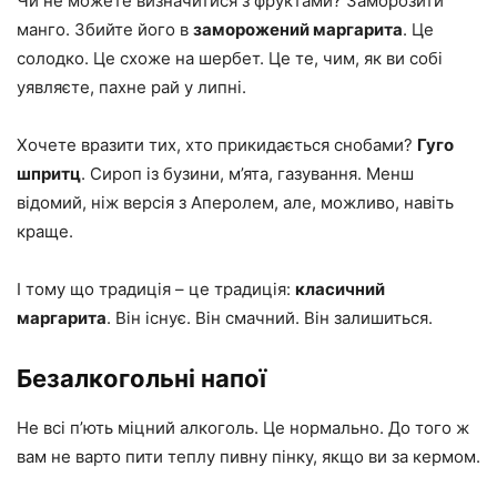
Чи не можете визначитися з фруктами? Заморозити
манго. Збийте його в
заморожений маргарита
. Це
солодко. Це схоже на шербет. Це те, чим, як ви собі
уявляєте, пахне рай у липні.
Хочете вразити тих, хто прикидається снобами?
Гуго
шпритц
. Сироп із бузини, м’ята, газування. Менш
відомий, ніж версія з Аперолем, але, можливо, навіть
краще.
І тому що традиція – це традиція:
класичний
маргарита
. Він існує. Він смачний. Він залишиться.
Безалкогольні напої
Не всі п’ють міцний алкоголь. Це нормально. До того ж
вам не варто пити теплу пивну пінку, якщо ви за кермом.