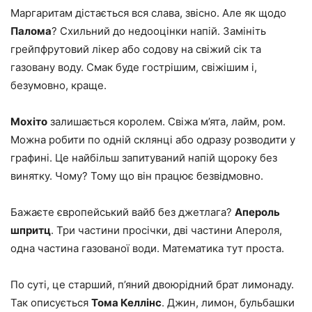
Маргаритам дістається вся слава, звісно. Але як щодо
Палома
? Схильний до недооцінки напій. Замініть
грейпфрутовий лікер або содову на свіжий сік та
газовану воду. Смак буде гострішим, свіжішим і,
безумовно, краще.
Мохіто
залишається королем. Свіжа м’ята, лайм, ром.
Можна робити по одній склянці або одразу розводити у
графині. Це найбільш запитуваний напій щороку без
винятку. Чому? Тому що він працює безвідмовно.
Бажаєте європейський вайб без джетлага?
Апероль
шпритц
. Три частини просічки, дві частини Апероля,
одна частина газованої води. Математика тут проста.
По суті, це старший, п’яний двоюрідний брат лимонаду.
Так описується
Тома Келлінс
. Джин, лимон, бульбашки