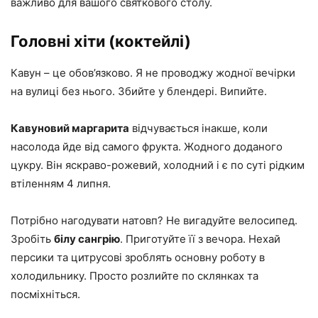
важливо для вашого святкового столу.
Головні хіти (коктейлі)
Кавун – це обов’язково. Я не проводжу жодної вечірки
на вулиці без нього. Збийте у блендері. Випийте.
Кавуновий маргарита
відчувається інакше, коли
насолода йде від самого фрукта. Жодного доданого
цукру. Він яскраво-рожевий, холодний і є по суті рідким
втіленням 4 липня.
Потрібно нагодувати натовп? Не вигадуйте велосипед.
Зробіть
білу сангрію
. Приготуйте її з вечора. Нехай
персики та цитрусові зроблять основну роботу в
холодильнику. Просто розлийте по склянках та
посміхніться.