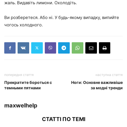
жаль. Видавіть лимони. Охолодіть.
Ви розберетеся. Або ні. У будь-якому випадку, випийте
чогось холодного.
попередня стаття
наступна стаття
Прекратите бороться с
Ноги: Основне важливіше
темными пятнами
за модні тренди
maxwelhelp
СТАТТІ ПО ТЕМІ