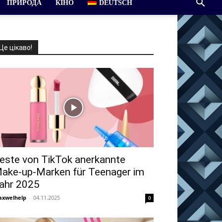
ПРИРОДА
КІНО
DEUTSCH
Це цікаво!
este von TikTok anerkannte
ake-up-Marken für Teenager im
ahr 2025
xwelhelp
-
04.11.2025
0