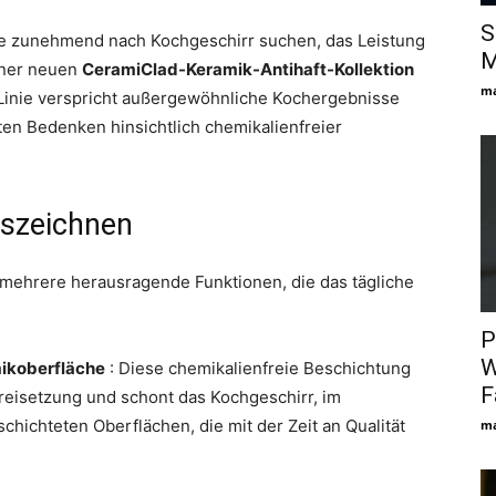
S
e zunehmend nach Kochgeschirr suchen, das Leistung
M
einer neuen
CeramiClad-Keramik-Antihaft-Kollektion
ma
Linie verspricht außergewöhnliche Kochergebnisse
sten Bedenken hinsichtlich chemikalienfreier
uszeichnen
 mehrere herausragende Funktionen, die das tägliche
P
W
mikoberfläche
: Diese chemikalienfreie Beschichtung
F
reisetzung und schont das Kochgeschirr, im
hichteten Oberflächen, die mit der Zeit an Qualität
ma