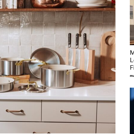
M
L
F
ma