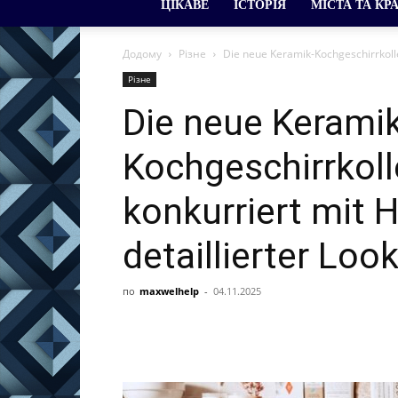
ЦІКАВЕ
ІСТОРІЯ
МІСТА ТА КР
Додому
Різне
Die neue Keramik-Kochgeschirrkollek
Різне
Die neue Keramik
Kochgeschirrkoll
konkurriert mit 
detaillierter Loo
по
maxwelhelp
-
04.11.2025