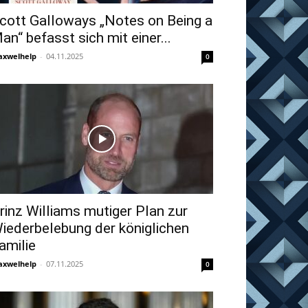
cott Galloways „Notes on Being a
an“ befasst sich mit einer...
xwelhelp
-
04.11.2025
0
rinz Williams mutiger Plan zur
iederbelebung der königlichen
amilie
xwelhelp
-
07.11.2025
0