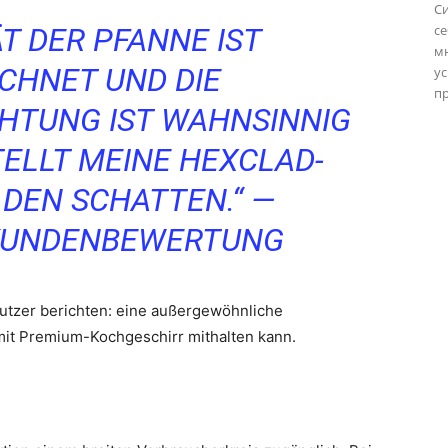
С
ÄT DER PFANNE IST
се
м
CHNET UND DIE
ус
пр
HTUNG IST WAHNSINNIG
TELLT MEINE HEXCLAD-
 DEN SCHATTEN.“ —
 KUNDENBEWERTUNG
nutzer berichten: eine außergewöhnliche
mit Premium-Kochgeschirr mithalten kann.