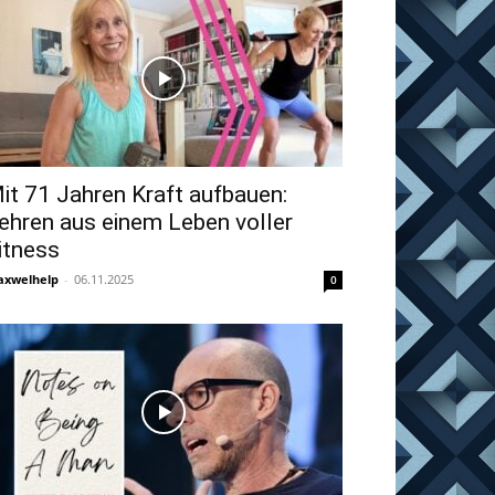
it 71 Jahren Kraft aufbauen:
ehren aus einem Leben voller
itness
xwelhelp
-
06.11.2025
0