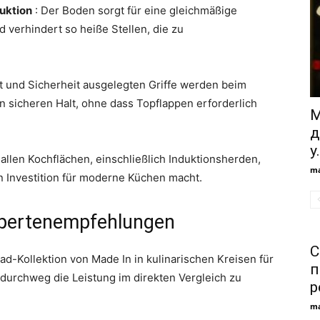
ruktion
: Der Boden sorgt für eine gleichmäßige
verhindert so heiße Stellen, die zu
t und Sicherheit ausgelegten Griffe werden beim
n sicheren Halt, ohne dass Topflappen erforderlich
М
д
у.
 allen Kochflächen, einschließlich Induktionsherden,
ma
en Investition für moderne Küchen macht.
xpertenempfehlungen
С
lad-Kollektion von Made In in kulinarischen Kreisen für
п
urchweg die Leistung im direkten Vergleich zu
р
ma