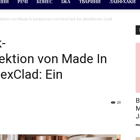
АЇНИ
РЕЧІ
БІЗНЕС
ЇЖА
ТВАРИНИ
ЛАЙФХАКИ
tion von Made In konkurriert mit HexClad: Ein detaillierter Look
-
ektion von Made In
HexClad: Ein
k
B
29
M
J
ma