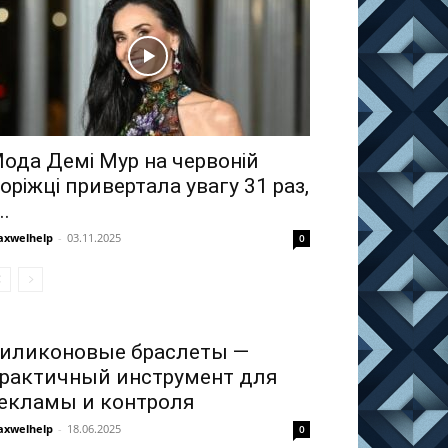
ода Демі Мур на червоній
оріжці привертала увагу 31 раз,
..
xwelhelp
-
03.11.2025
0
иликоновые браслеты —
рактичный инструмент для
екламы и контроля
xwelhelp
-
18.06.2025
0