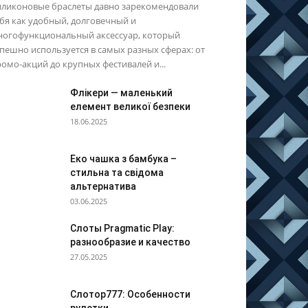
иликоновые браслеты давно зарекомендовали
бя как удобный, долговечный и
ногофункциональный аксессуар, который
пешно используется в самых разных сферах: от
омо-акций до крупных фестивалей и...
Флікери — маленький
елемент великої безпеки
18.06.2025
Еко чашка з бамбука –
стильна та свідома
альтернатива
03.06.2025
Слоты Pragmatic Play:
разнообразие и качество
27.05.2025
Слотор777: Особенности