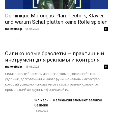
Dominique Malongas Plan: Technik, Klavier
und warum Schallplatten keine Rolle spielen
maxwelhelp
-
05.08.2026
0
Силиконовые браслеты — практичный
инструмент для рекламы и контроля
maxwelhelp
-
18.06.2025
0
Силиконовые браслеты давно зарекомендовали себя как
удобный, долговечный и многофункциональный аксессуар,
который успешно используется в самых разных сферах: от
промо-акций до крупных фестивалей и...
Флікери — маленький елемент великої
безпеки
18.06.2025