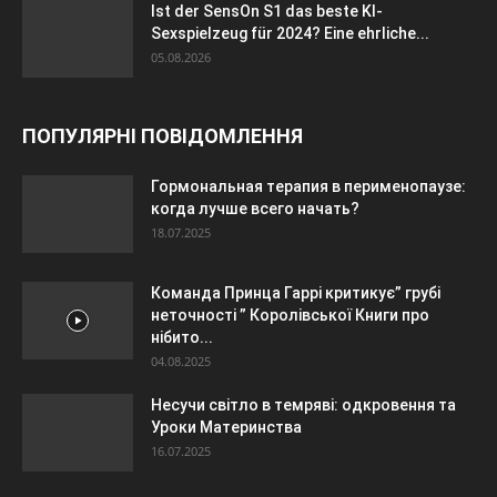
Ist der SensOn S1 das beste KI-
Sexspielzeug für 2024? Eine ehrliche...
05.08.2026
ПОПУЛЯРНІ ПОВІДОМЛЕННЯ
Гормональная терапия в перименопаузе:
когда лучше всего начать?
18.07.2025
Команда Принца Гаррі критикує” грубі
неточності ” Королівської Книги про
нібито...
04.08.2025
Несучи світло в темряві: одкровення та
Уроки Материнства
16.07.2025