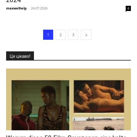
2024
maxwelhelp
-
24.07.2026
0
1
2
3
Це цікаво!