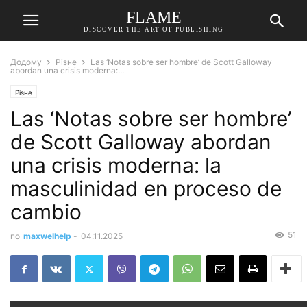
FLAME
DISCOVER THE ART OF PUBLISHING
Додому
Різне
Las ‘Notas sobre ser hombre’ de Scott Galloway
abordan una crisis moderna:...
Різне
Las ‘Notas sobre ser hombre’
de Scott Galloway abordan
una crisis moderna: la
masculinidad en proceso de
cambio
51
по
maxwelhelp
-
04.11.2025