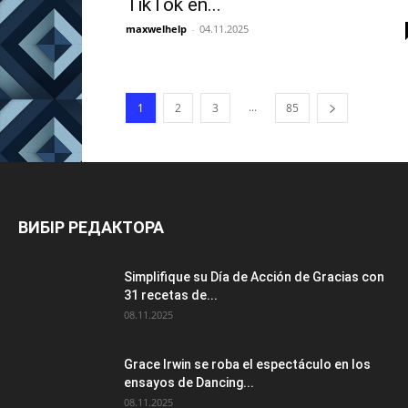
TikTok en...
maxwelhelp
-
04.11.2025
...
1
2
3
85
ВИБІР РЕДАКТОРА
Simplifique su Día de Acción de Gracias con
31 recetas de...
08.11.2025
Grace Irwin se roba el espectáculo en los
ensayos de Dancing...
08.11.2025