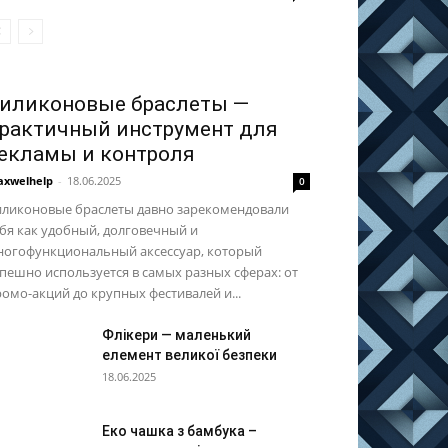
иликоновые браслеты —
рактичный инструмент для
екламы и контроля
xwelhelp
-
18.06.2025
0
иликоновые браслеты давно зарекомендовали
бя как удобный, долговечный и
ногофункциональный аксессуар, который
пешно используется в самых разных сферах: от
омо-акций до крупных фестивалей и...
Флікери — маленький
елемент великої безпеки
18.06.2025
Еко чашка з бамбука –