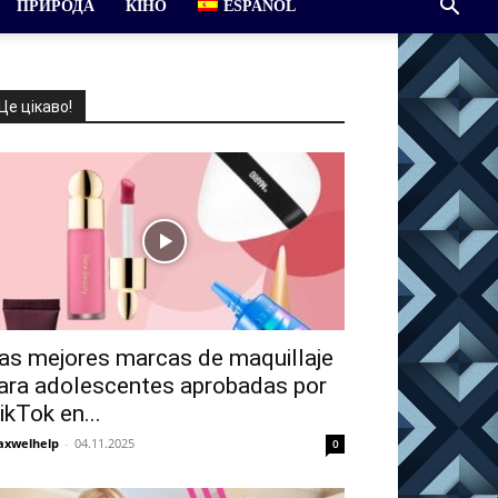
ПРИРОДА
КІНО
ESPAÑOL
Це цікаво!
as mejores marcas de maquillaje
ara adolescentes aprobadas por
ikTok en...
xwelhelp
-
04.11.2025
0