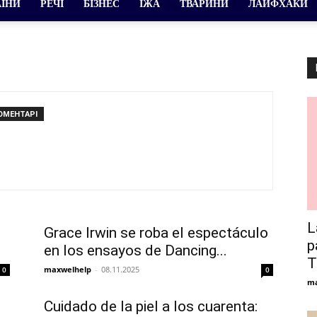
АЇНИ
РЕЧІ
БІЗНЕС
ЇЖА
ТВАРИНИ
ЛАЙФХАКИ
ОМЕНТАРІ
L
Grace Irwin se roba el espectáculo
p
en los ensayos de Dancing...
T
maxwelhelp
-
08.11.2025
0
0
ma
Cuidado de la piel a los cuarenta: