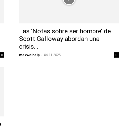
Las ‘Notas sobre ser hombre’ de
Scott Galloway abordan una
crisis...
maxwelhelp
-
04.11.2025
0
0
e