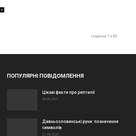
0
сторінка 1 з 85
ПОПУЛЯРНІ ПОВІДОМЛЕННЯ
Цікаві факти про рептилії
06.09.2021
Давньословянські руни: позначення
символів
21.04.2020