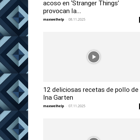
acoso en ‘Stranger Things’
provocan la...
maxwelhelp
-
08.11.2025
12 deliciosas recetas de pollo de
Ina Garten
maxwelhelp
-
07.11.2025