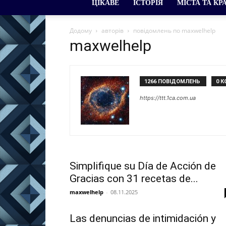
ЦІКАВЕ
ІСТОРІЯ
МІСТА ТА КР
Додому
авторів
повідомлень по maxwelhelp
maxwelhelp
1266 ПОВІДОМЛЕНЬ
0 К
https://ttt.1ca.com.ua
Simplifique su Día de Acción de
Gracias con 31 recetas de...
maxwelhelp
-
08.11.2025
Las denuncias de intimidación y