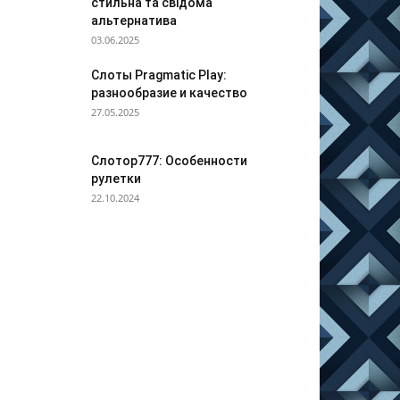
стильна та свідома
альтернатива
03.06.2025
Слоты Pragmatic Play:
разнообразие и качество
27.05.2025
Слотор777: Особенности
рулетки
22.10.2024