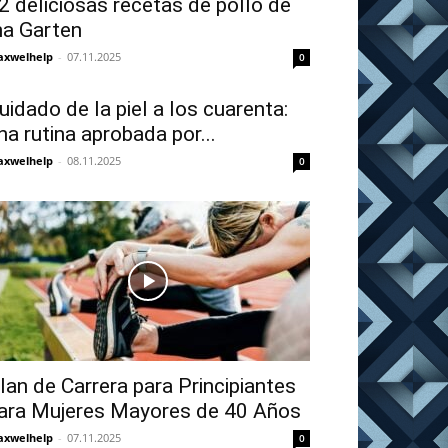
2 deliciosas recetas de pollo de
na Garten
xwelhelp
-
07.11.2025
0
uidado de la piel a los cuarenta:
na rutina aprobada por...
xwelhelp
-
08.11.2025
0
lan de Carrera para Principiantes
ara Mujeres Mayores de 40 Años
xwelhelp
-
07.11.2025
0