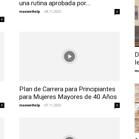
una rutina aprobada por...
maxwelhelp
-
08.11.2025
0
0
D
l
ma
Plan de Carrera para Principiantes
para Mujeres Mayores de 40 Años
maxwelhelp
-
07.11.2025
0
0