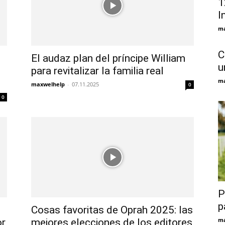
1
I
ma
C
El audaz plan del príncipe William
u
para revitalizar la familia real
ma
maxwelhelp
-
07.11.2025
0
0
P
p
Cosas favoritas de Oprah 2025: las
ma
or
mejores elecciones de los editores