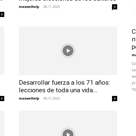
maxwelhelp
-
06.11.2025
0
0
С
п
р
ma
С
се
м
e
Desarrollar fuerza a los 71 años:
ус
пр
lecciones de toda una vida...
maxwelhelp
-
06.11.2025
0
0