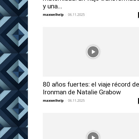
y una...
maxwelhelp
-
06.11.2025
80 años fuertes: el viaje récord d
Ironman de Natalie Grabow
maxwelhelp
-
06.11.2025