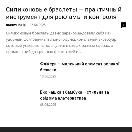
Силиконовые браслеты — практичный
инструмент для рекламы и контроля
maxwelhelp
-
18.06.2025
0
Силиконовые браслеты давно зарекомендовали себя как
удобный, долговечный и многофункциональный аксессуар,
который успешно используется в самых разных сферах: от
промо-акций до крупных фестивалей и...
Флікери — маленький елемент великої
безпеки
18.06.2025
Еко чашка з бамбука – стильна та
свідома альтернатива
03.06.2025