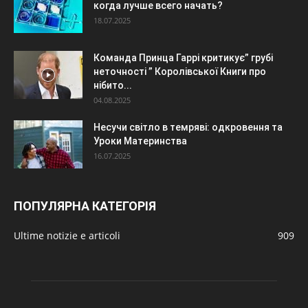
когда лучше всего начать?
18.07.2025
Команда Принца Гаррі критикує” грубі
неточності ” Королівської Книги про
нібито...
04.08.2025
Несучи світло в темряві: одкровення та
Уроки Материнства
16.07.2025
ПОПУЛЯРНА КАТЕГОРІЯ
Ultime notizie e articoli
909