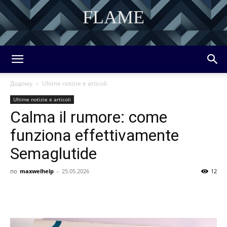
FLAME
DISCOVER THE ART OF PUBLISHING
Додому
Ultime notizie e articoli
Ultime notizie e articoli
Calma il rumore: come
funziona effettivamente
Semaglutide
по
maxwelhelp
-
25.05.2026
12