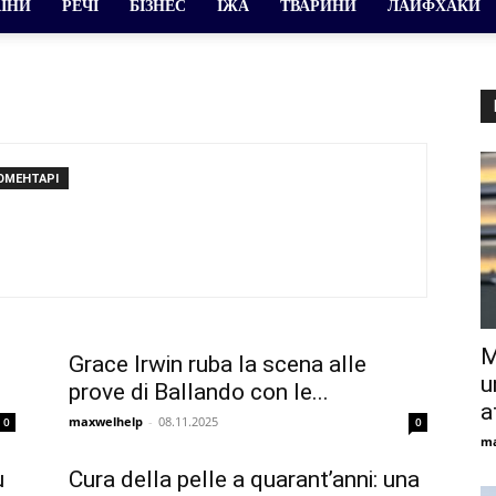
АЇНИ
РЕЧІ
БІЗНЕС
ЇЖА
ТВАРИНИ
ЛАЙФХАКИ
ОМЕНТАРІ
M
Grace Irwin ruba la scena alle
u
prove di Ballando con le...
a
maxwelhelp
-
08.11.2025
0
0
ma
u
Cura della pelle a quarant’anni: una