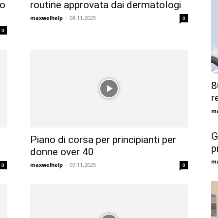
to
routine approvata dai dermatologi
maxwelhelp
-
08.11.2025
0
0
8
r
ma
G
Piano di corsa per principianti per
p
donne over 40
ma
maxwelhelp
-
07.11.2025
0
0