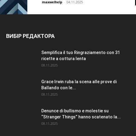
maxwelhelp
-
04.11.2025
ВИБІР РЕДАКТОРА
Semplifica il tuo Ringraziamento con 31
ricette a cottura lenta
08.11.2025
Grace Irwin ruba la scena alle prove di
Ballando con le...
08.11.2025
Denunce di bullismo e molestie su
“Stranger Things” hanno scatenato la...
08.11.2025