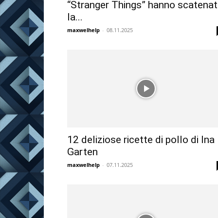
“Stranger Things” hanno scatena
la...
maxwelhelp
-
08.11.2025
12 deliziose ricette di pollo di Ina
Garten
maxwelhelp
-
07.11.2025