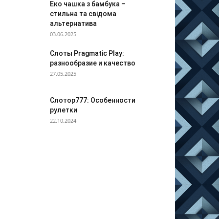
Еко чашка з бамбука –
стильна та свідома
альтернатива
03.06.2025
Слоты Pragmatic Play:
разнообразие и качество
27.05.2025
Слотор777: Особенности
рулетки
22.10.2024