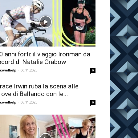
0 anni forti: il viaggio Ironman da
ecord di Natalie Grabow
xwelhelp
-
06.11.2025
0
race Irwin ruba la scena alle
rove di Ballando con le...
xwelhelp
-
08.11.2025
0