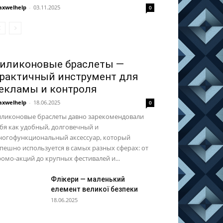
xwelhelp
-
03.11.2025
0
иликоновые браслеты —
рактичный инструмент для
екламы и контроля
xwelhelp
-
18.06.2025
0
иликоновые браслеты давно зарекомендовали
бя как удобный, долговечный и
ногофункциональный аксессуар, который
пешно используется в самых разных сферах: от
омо-акций до крупных фестивалей и...
Флікери — маленький
елемент великої безпеки
18.06.2025