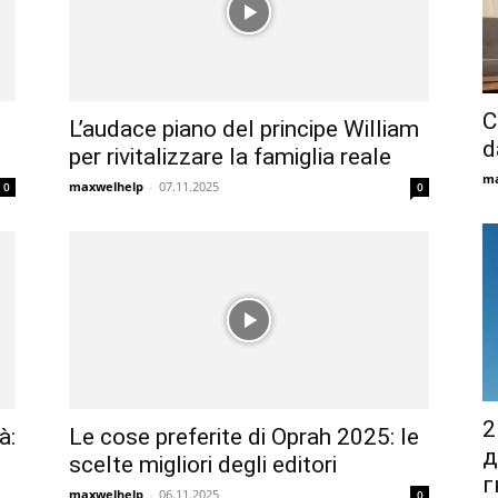
C
L’audace piano del principe William
d
per rivitalizzare la famiglia reale
ma
maxwelhelp
-
07.11.2025
0
0
2
à:
Le cose preferite di Oprah 2025: le
д
scelte migliori degli editori
г
maxwelhelp
-
06.11.2025
0