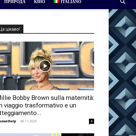
ПРИРОДА
КІНО
ITALIANO
Це цікаво!
illie Bobby Brown sulla maternità:
n viaggio trasformativo e un
tteggiamento...
xwelhelp
-
06.11.2025
0