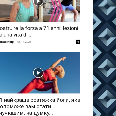
ostruire la forza a 71 anni: lezioni
a una vita di...
xwelhelp
-
06.11.2025
0
1 найкраща розтяжка йоги, яка
опоможе вам стати
нучкішим, на думку...