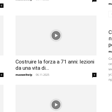
ma
0
С
п
р
ma
С
Costruire la forza a 71 anni: lezioni
се
da una vita di...
м
ус
maxwelhelp
-
06.11.2025
0
0
пр