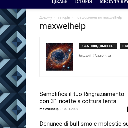
ЦІКАВЕ
ІСТОРІЯ
МІСТА ТА КР
Додому
авторів
повідомлень по maxwelhelp
maxwelhelp
1266 ПОВІДОМЛЕНЬ
0 К
https://ttt.1ca.com.ua
Semplifica il tuo Ringraziamento
con 31 ricette a cottura lenta
maxwelhelp
-
08.11.2025
Denunce di bullismo e molestie s