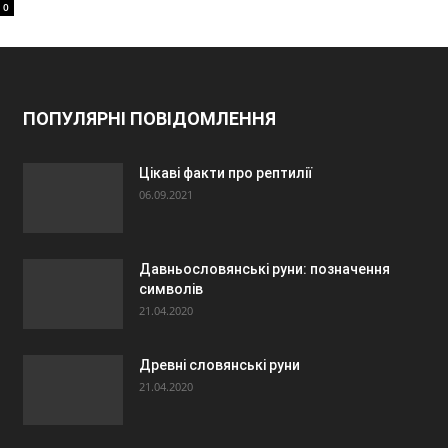
0
ПОПУЛЯРНІ ПОВІДОМЛЕННЯ
Цікаві факти про рептилії
06.09.2021
Давньословянські руни: позначення
символів
21.04.2020
Древні словянські руни
21.04.2020