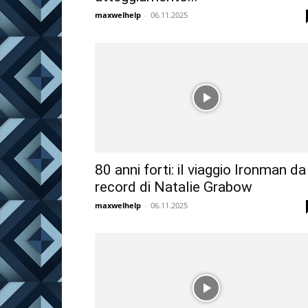
maxwelhelp
-
06.11.2025
80 anni forti: il viaggio Ironman da
record di Natalie Grabow
maxwelhelp
-
06.11.2025