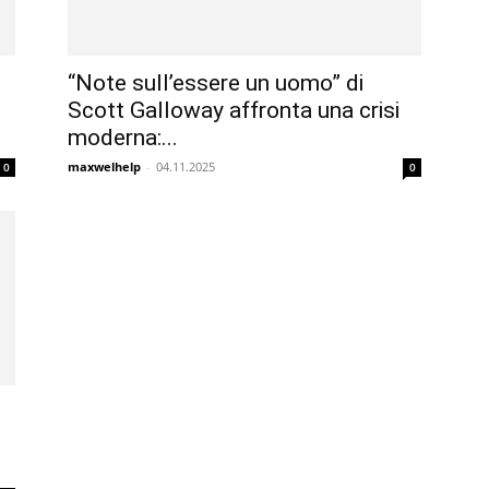
“Note sull’essere un uomo” di
Scott Galloway affronta una crisi
moderna:...
maxwelhelp
-
04.11.2025
0
0