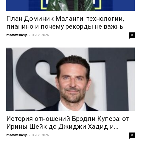
План Доминик Маланги: технологии,
пианино и почему рекорды не важны
maxwelhelp
-
05.08.2026
0
История отношений Брэдли Купера: от
Ирины Шейк до Джиджи Хадид и...
maxwelhelp
-
05.08.2026
0