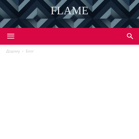
FLAME
DISCOVER THE ART OF PUBLISHING
Додому
Блог