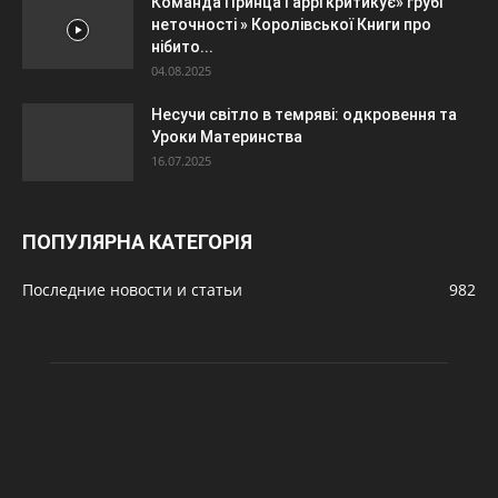
Команда Принца Гаррі критикує» грубі
неточності » Королівської Книги про
нібито...
04.08.2025
Несучи світло в темряві: одкровення та
Уроки Материнства
16.07.2025
ПОПУЛЯРНА КАТЕГОРІЯ
Последние новости и статьи
982