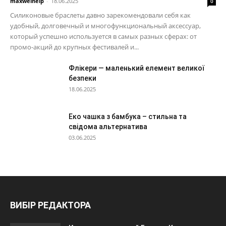
maxwelhelp
-
18.06.2025
0
Силиконовые браслеты давно зарекомендовали себя как
удобный, долговечный и многофункциональный аксессуар,
который успешно используется в самых разных сферах: от
промо-акций до крупных фестивалей и...
Флікери — маленький елемент великої
безпеки
18.06.2025
Еко чашка з бамбука – стильна та
свідома альтернатива
03.06.2025
ВИБІР РЕДАКТОРА