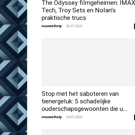
The Odyssey filmgeheimen: IMA
Tech, Troy Sets en Nolan’s
praktische trucs
maxwelhelp
-
26.07.2026
Stop met het saboteren van
tienergeluk: 5 schadelijke
ouderschapsgewoonten die u...
maxwelhelp
-
24.07.2026