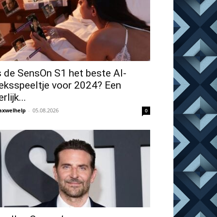
s de SensOn S1 het beste AI-
eksspeeltje voor 2024? Een
rlijk...
xwelhelp
-
05.08.2026
0