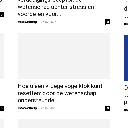
B
wetenschap achter stress en
d
voordelen voor...
t
0
maxwelhelp
-
28.07.2026
0
ma
Hoe u een vroege vogelklok kunt
D
resetten: door de wetenschap
t
ondersteunde...
p
maxwelhelp
-
28.07.2026
0
0
ma