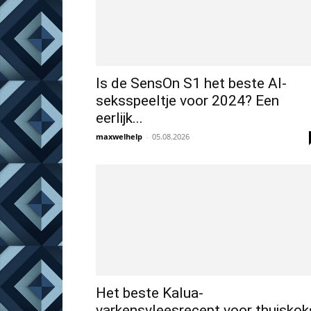
Is de SensOn S1 het beste AI-
seksspeeltje voor 2024? Een
eerlijk...
maxwelhelp
-
05.08.2026
Het beste Kalua-
varkensvleesrecept voor thuiskok