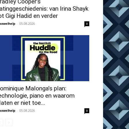
radley Cooper’s
atinggeschiedenis: van Irina Shayk
ot Gigi Hadid en verder
xwelhelp
-
05.08.2026
0
ominique Malonga’s plan:
echnologie, piano en waarom
laten er niet toe...
xwelhelp
-
05.08.2026
0