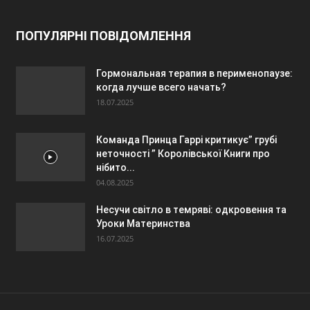
ПОПУЛЯРНІ ПОВІДОМЛЕННЯ
Гормональная терапия в перименопаузе:
когда лучше всего начать?
18.07.2025
Команда Принца Гаррі критикує” грубі
неточності ” Королівської Книги про
нібито...
04.08.2025
Несучи світло в темряві: одкровення та
Уроки Материнства
16.07.2025