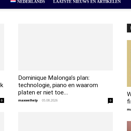
NEDERLANDS
LAATSTE NIEUWS EN ARTIKELEN
Dominique Malonga’s plan:
yk
technologie, piano en waarom
platen er niet toe...
W
maxwelhelp
-
05.08.2026
f
0
0
ma