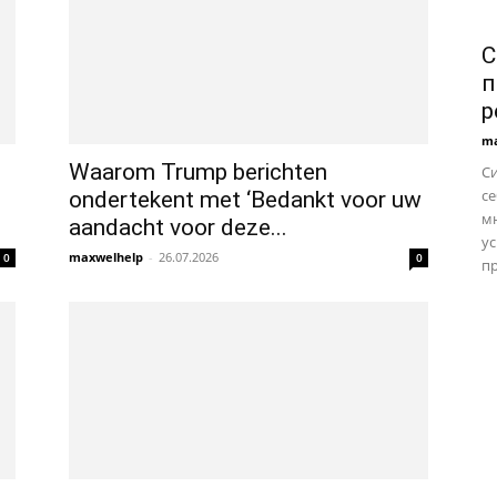
С
п
р
ma
Waarom Trump berichten
С
се
ondertekent met ‘Bedankt voor uw
м
aandacht voor deze...
ус
maxwelhelp
-
26.07.2026
0
0
пр