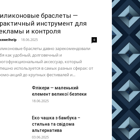
иликоновые браслеты —
рактичный инструмент для
екламы и контроля
xwelhelp
-
18.06.2025
0
иликоновые браслеты давно зарекомендовали
бя как удобный, долговечный и
ногофункциональный аксессуар, который
пешно используется в самых разных сферах: от
омо-акций до крупных фестивалей и...
Флікери — маленький
елемент великої безпеки
18.06.2025
Еко чашка з бамбука –
стильна та свідома
альтернатива
03.06.2025