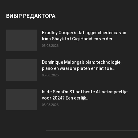
ВИБІР РЕДАКТОРА
Bradley Cooper’s datinggeschiedenis: van
Irina Shayk tot Gigi Hadid en verder
05.08.2026
Dominique Malonga’s plan: technologie,
piano en waarom platen er niet toe...
05.08.2026
Is de SensOn S1 het beste AI-seksspeeltje
voor 2024? Een eerlijk...
05.08.2026