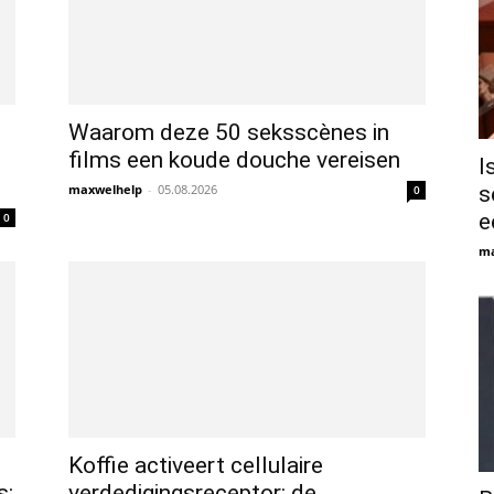
Waarom deze 50 seksscènes in
films een koude douche vereisen
I
maxwelhelp
-
05.08.2026
s
0
ee
0
ma
Koffie activeert cellulaire
s:
verdedigingsreceptor: de