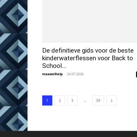
De definitieve gids voor de beste
kinderwaterflessen voor Back to
School...
maxwelhelp
-
24.07.2026
...
1
2
3
39