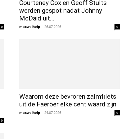
X
Courteney Cox en Geoff Stults
werden gespot nadat Johnny
McDaid uit...
maxwelhelp
-
26.07.2026
0
0
Waarom deze bevroren zalmfilets
uit de Faeröer elke cent waard zijn
maxwelhelp
-
24.07.2026
0
0