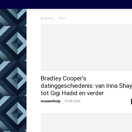
Додому
Блог
Bradley Cooper’s
datinggeschiedenis: van Irina Sha
tot Gigi Hadid en verder
maxwelhelp
-
05.08.2026