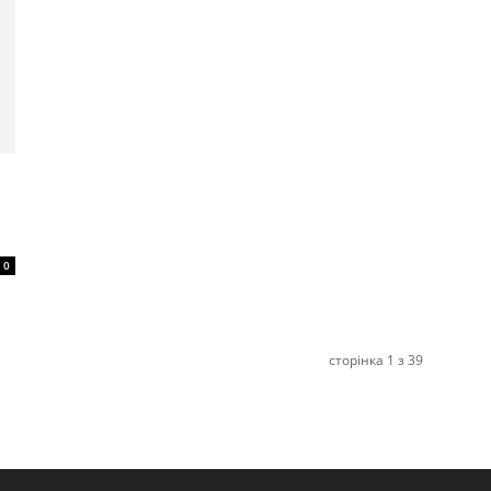
0
сторінка 1 з 39