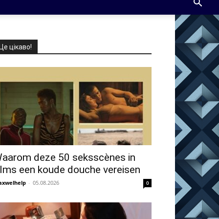
Це цікаво!
aarom deze 50 seksscènes in
ilms een koude douche vereisen
xwelhelp
-
05.08.2026
0