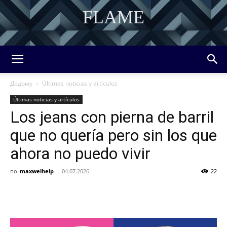
FLAME
DISCOVER THE ART OF PUBLISHING
Додому
Últimas noticias y artículos
Últimas noticias y artículos
Los jeans con pierna de barril
que no quería pero sin los que
ahora no puedo vivir
по
maxwelhelp
-
04.07.2026
22