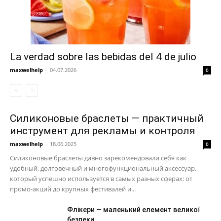
La verdad sobre las bebidas del 4 de julio
maxwelhelp
-
04.07.2026
0
Силиконовые браслеты — практичный
инструмент для рекламы и контроля
maxwelhelp
-
18.06.2025
0
Силиконовые браслеты давно зарекомендовали себя как
удобный, долговечный и многофункциональный аксессуар,
который успешно используется в самых разных сферах: от
промо-акций до крупных фестивалей и...
Флікери — маленький елемент великої
безпеки