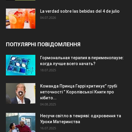
La verdad sobre las bebidas del 4 de julio
04.07.2026
ПОПУЛЯРНІ ПОВІДОМЛЕННЯ
Гормональная терапия в перименопаузе:
когда лучше всего начать?
18.07.2025
Команда Принца Гаррі критикує” грубі
неточності ” Королівської Книги про
нібито...
04.08.2025
Несучи світло в темряві: одкровення та
Уроки Материнства
16.07.2025