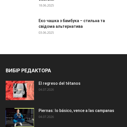
18.06.2025
Еко чашка з бамбука – стильна та
свідома альтернатива
03.06.2025
ВИБІР РЕДАКТОРА
El regreso del tétanos
04.07.2026
Piernas: lo básico, vence a las campanas
04.07.2026