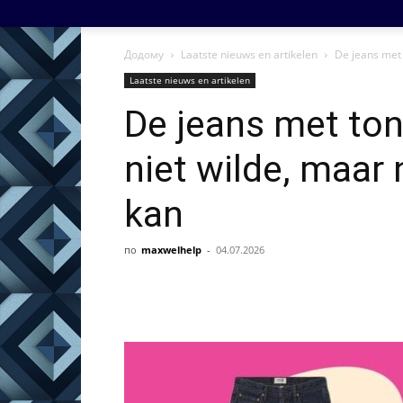
Додому
Laatste nieuws en artikelen
De jeans met t
Laatste nieuws en artikelen
De jeans met ton
niet wilde, maar
kan
по
maxwelhelp
-
04.07.2026