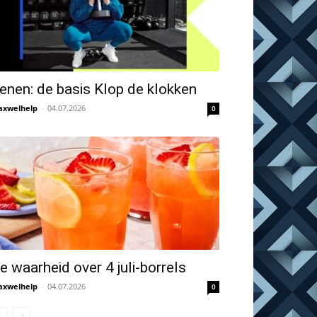
enen: de basis Klop de klokken
xwelhelp
-
04.07.2026
0
e waarheid over 4 juli-borrels
xwelhelp
-
04.07.2026
0