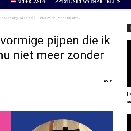
NEDERLANDS
LAATSTE NIEUWS EN ARTIKELEN
onvormige pijpen die ik niet wilde, maar nu niet...
vormige pijpen die ik
 nu niet meer zonder
11
D
ma