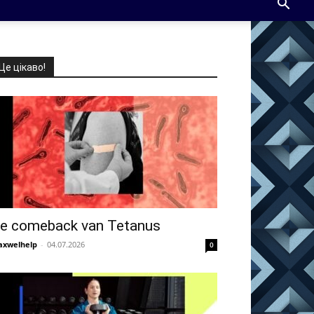
Це цікаво!
e comeback van Tetanus
xwelhelp
-
04.07.2026
0