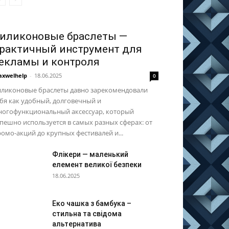
иликоновые браслеты —
рактичный инструмент для
екламы и контроля
xwelhelp
-
18.06.2025
0
иликоновые браслеты давно зарекомендовали
бя как удобный, долговечный и
ногофункциональный аксессуар, который
пешно используется в самых разных сферах: от
омо-акций до крупных фестивалей и...
Флікери — маленький
елемент великої безпеки
18.06.2025
Еко чашка з бамбука –
стильна та свідома
альтернатива