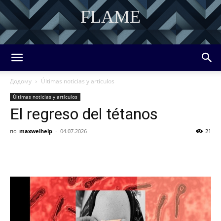
FLAME
DISCOVER THE ART OF PUBLISHING
Додому
Últimas noticias y artículos
Últimas noticias y artículos
El regreso del tétanos
по
maxwelhelp
-
04.07.2026
21