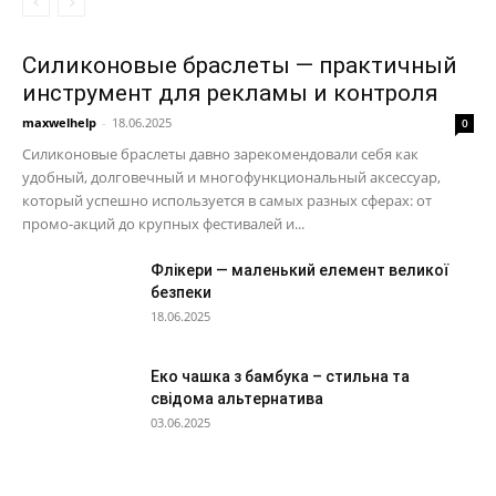
Силиконовые браслеты — практичный
инструмент для рекламы и контроля
maxwelhelp
-
18.06.2025
0
Силиконовые браслеты давно зарекомендовали себя как
удобный, долговечный и многофункциональный аксессуар,
который успешно используется в самых разных сферах: от
промо-акций до крупных фестивалей и...
Флікери — маленький елемент великої
безпеки
18.06.2025
Еко чашка з бамбука – стильна та
свідома альтернатива
03.06.2025