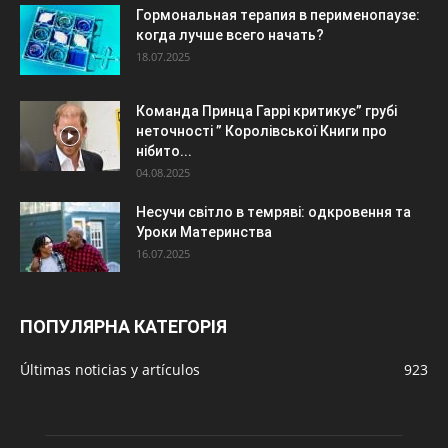
Гормональная терапия в перименопаузе:
когда лучше всего начать?
18.07.2025
Команда Принца Гаррі критикує” грубі
неточності ” Королівської Книги про
нібито...
04.08.2025
Несучи світло в темряві: одкровення та
Уроки Материнства
16.07.2025
ПОПУЛЯРНА КАТЕГОРІЯ
Últimas noticias y artículos
923