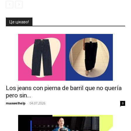
Це цікаво!
Los jeans con pierna de barril que no quería
pero sin...
maxwelhelp
-
04.07.2026
0