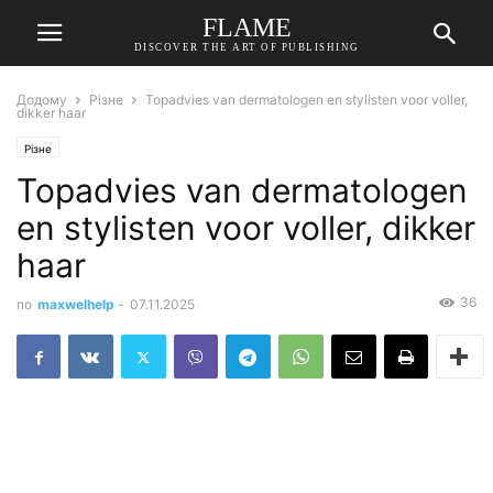
FLAME
DISCOVER THE ART OF PUBLISHING
Додому
Різне
Topadvies van dermatologen en stylisten voor voller,
dikker haar
Різне
Topadvies van dermatologen
en stylisten voor voller, dikker
haar
36
по
maxwelhelp
-
07.11.2025