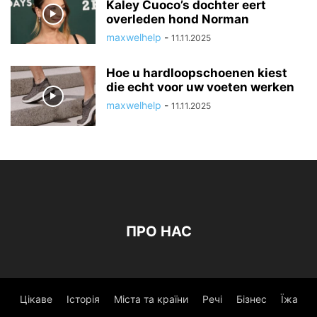
Kaley Cuoco’s dochter eert
overleden hond Norman
maxwelhelp
-
11.11.2025
Hoe u hardloopschoenen kiest
die echt voor uw voeten werken
maxwelhelp
-
11.11.2025
ПРО НАС
Цікаве
Історія
Міста та країни
Речі
Бізнес
Їжа