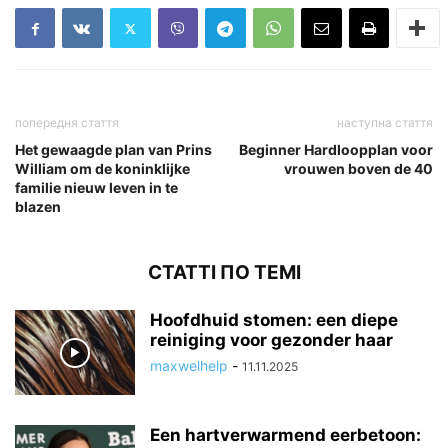
попередня стаття
наступна стаття
Het gewaagde plan van Prins
Beginner Hardloopplan voor
William om de koninklijke
vrouwen boven de 40
familie nieuw leven in te
blazen
СТАТТІ ПО ТЕМІ
Hoofdhuid stomen: een diepe
reiniging voor gezonder haar
maxwelhelp
-
11.11.2025
Een hartverwarmend eerbetoon: