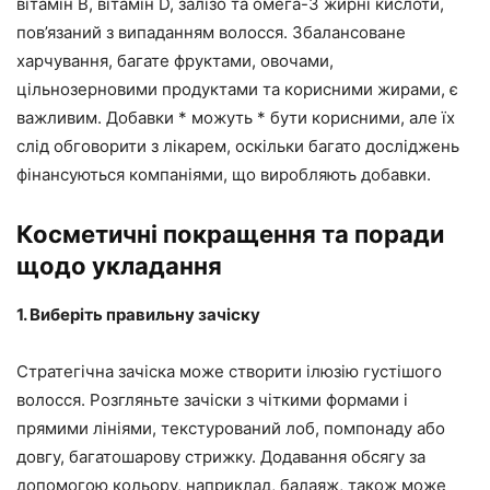
вітамін В, вітамін D, залізо та омега-3 жирні кислоти,
пов’язаний з випаданням волосся. Збалансоване
харчування, багате фруктами, овочами,
цільнозерновими продуктами та корисними жирами, є
важливим. Добавки * можуть * бути корисними, але їх
слід обговорити з лікарем, оскільки багато досліджень
фінансуються компаніями, що виробляють добавки.
Косметичні покращення та поради
щодо укладання
1. Виберіть правильну зачіску
Стратегічна зачіска може створити ілюзію густішого
волосся. Розгляньте зачіски з чіткими формами і
прямими лініями, текстурований лоб, помпонаду або
довгу, багатошарову стрижку. Додавання обсягу за
допомогою кольору, наприклад, балаяж, також може