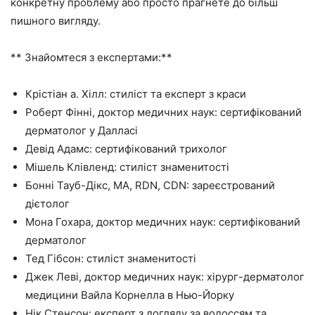
конкретну проблему або просто прагнете до більш
пишного вигляду.
** Знайомтеся з експертами:**
Крістіан а. Хілл: стиліст та експерт з краси
Роберт Фінні, доктор медичних наук: сертифікований
дерматолог у Далласі
Девід Адамс: сертифікований трихолог
Мішель Клівленд: стиліст знаменитості
Бонні Тауб-Дікс, MA, RDN, CDN: зареєстрований
дієтолог
Мона Гохара, доктор медичних наук: сертифікований
дерматолог
Тед Гібсон: стиліст знаменитості
Джек Леві, доктор медичних наук: хірург-дерматолог
медицини Вайла Корнелла в Нью-Йорку
Нік Стенсон: експерт з догляду за волоссям та