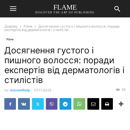
FLAME
DISCOVER THE ART OF PUBLISHING
Додому
Різне
Досягнення густого і пишного волосся: поради
експертів від дерматологів і стилістів
Різне
Досягнення густого і
пишного волосся: поради
експертів від дерматологів і
стилістів
36
по
maxwelhelp
-
07.11.2025