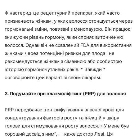
Фінастерид-це рецептурний препарат, який часто
призначають жінкам, у яких волосся стоншується через
гормональні зміни, пов’язані з менопаузою. Він працює,
знижуючи рівень гормону, який сприяє витонченню
волосся. Однак він не схвалений FDA для використання
жінками через потенційні ризики для плода і не
рекомендується жінкам з сімейною або особистою
історією гормоночутливих раків. * Завжди *
обговорюйте цей варіант зі своїм лікарем.
3. Подумайте про плазмоліфтинг (PRP) для волосся
PRP передбачає центрифугування власної крові для
концентрування факторів росту та ін’єкцій у шкіру
голови для стимулювання росту волосся. » У мене був
хороший досвід з ним”, — каже доктор Леві. Ця