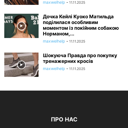
maxwelhelp
-
11.11.2025
Дочка Кейлі Куоко Матильда
поділилася особливим
моментом із покійним собакою
Норманом,...
maxwelhelp
-
11.11.2025
Шокуюча Правда про покупку
тренажерних кросів
maxwelhelp
-
11.11.2025
ПРО НАС