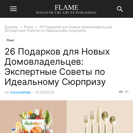
FLAME
DISCOVER THE ART OF PUBLISHING
Додому
Різне
26 Подарков для Новых Домовладельцев:
Экспертные Советы по Идеальному Сюрпризу
Різне
26 Подарков для Новых
Домовладельцев:
Экспертные Советы по
Идеальному Сюрпризу
95
по
maxwelhelp
-
13.09.2024