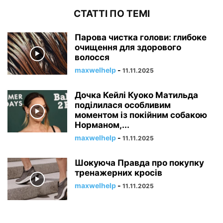
СТАТТІ ПО ТЕМІ
Парова чистка голови: глибоке
очищення для здорового
волосся
maxwelhelp
-
11.11.2025
Дочка Кейлі Куоко Матильда
поділилася особливим
моментом із покійним собакою
Норманом,...
maxwelhelp
-
11.11.2025
Шокуюча Правда про покупку
тренажерних кросів
maxwelhelp
-
11.11.2025