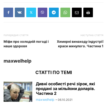
попередня стаття
наступна стаття
Міфи про холодній погоді і
Химерні винаходу індустрії
наше здоровя
краси минулого. Частина 1
maxwelhelp
СТАТТІ ПО ТЕМІ
Дивні особисті речі зірок, які
продані за мільйони доларів.
Частина 2
maxwelhelp
-
06.10.2021