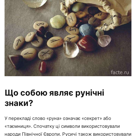
Що собою являє рунічні
знаки?
У перекладі слово «руна» означає «секрет» або
«таємниця». Спочатку ці символи використовували
народи Північної Європи. Русичі також використовували