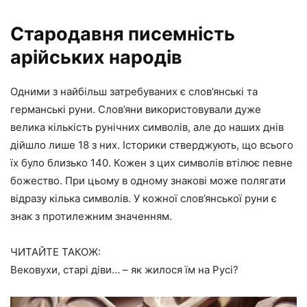
Стародавня писемність
арійських народів
Одними з найбільш затребуваних є слов’янські та
германські руни. Слов’яни використовували дуже
велика кількість рунічних символів, але до наших днів
дійшло лише 18 з них. Історики стверджують, що всього
їх було близько 140. Кожен з цих символів втілює певне
божество. При цьому в одному знакові може полягати
відразу кілька символів. У кожної слов’янської руни є
знак з протилежним значенням.
ЧИТАЙТЕ ТАКОЖ:
Вековухи, старі діви… – як жилося їм на Русі?