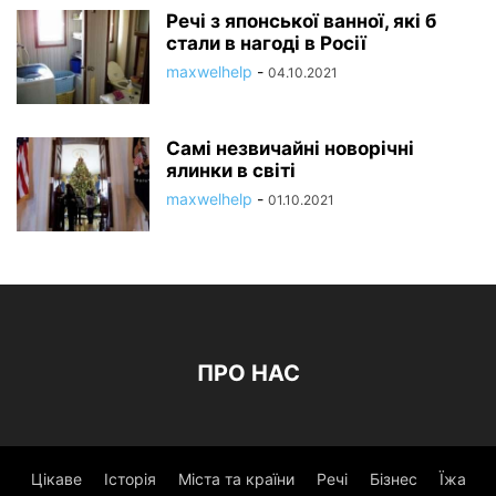
Речі з японської ванної, які б
стали в нагоді в Росії
maxwelhelp
-
04.10.2021
Самі незвичайні новорічні
ялинки в світі
maxwelhelp
-
01.10.2021
ПРО НАС
Цікаве
Історія
Міста та країни
Речі
Бізнес
Їжа