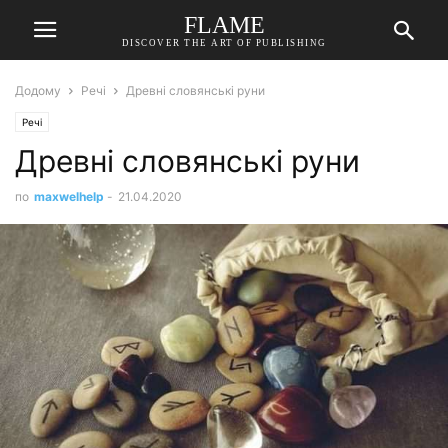
FLAME
DISCOVER THE ART OF PUBLISHING
Додому
Речі
Древні словянські руни
Речі
Древні словянські руни
по
maxwelhelp
-
21.04.2020