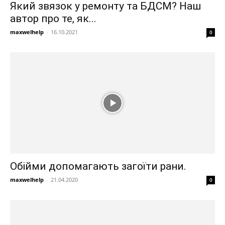
Який звязок у ремонту та БДСМ? Наш
автор про те, як...
maxwelhelp
-
16.10.2021
0
Обійми допомагають загоїти рани.
maxwelhelp
-
21.04.2020
0