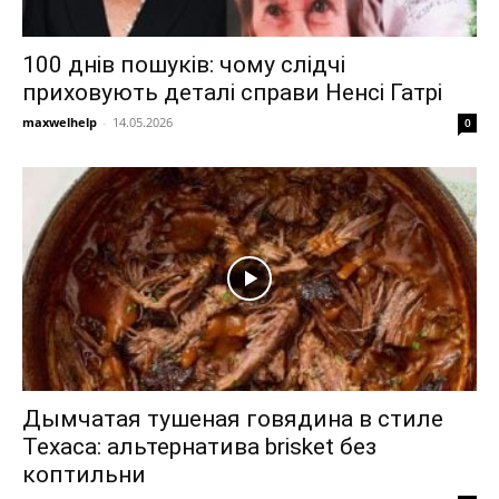
100 днів пошуків: чому слідчі
приховують деталі справи Ненсі Гатрі
maxwelhelp
-
14.05.2026
0
Дымчатая тушеная говядина в стиле
Техаса: альтернатива brisket без
коптильни