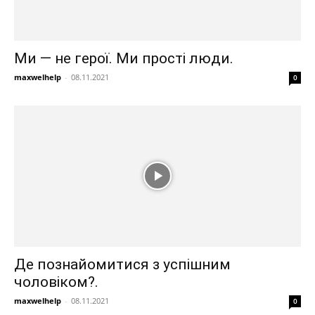
Ми — не герої. Ми прості люди.
maxwelhelp
-
08.11.2021
0
Де познайомитися з успішним
чоловіком?.
maxwelhelp
-
08.11.2021
0