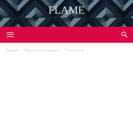
FLAME
DISCOVER THE ART OF PUBLISHING
Додому
Відносини в родині
Психологія