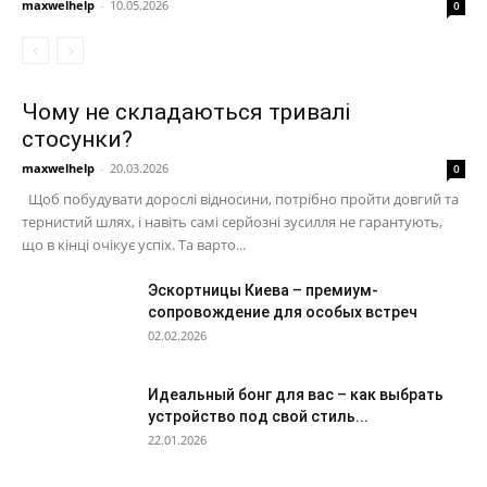
maxwelhelp
-
10.05.2026
0
Чому не складаються тривалі
стосунки?
maxwelhelp
-
20.03.2026
0
Щоб побудувати дорослі відносини, потрібно пройти довгий та
тернистий шлях, і навіть самі серйозні зусилля не гарантують,
що в кінці очікує успіх. Та варто...
Эскортницы Киева – премиум-
сопровождение для особых встреч
02.02.2026
Идеальный бонг для вас – как выбрать
устройство под свой стиль...
22.01.2026