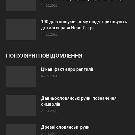
14.05.2026
100 днів пошуків: чому слідчі приховують
деталі справи Ненсі Гатрі
14.05.2026
ПОПУЛЯРНІ ПОВІДОМЛЕННЯ
Цікаві факти про рептилії
06.09.2021
Давньословянські руни: позначення
символів
21.04.2020
Древні словянські руни
21.04.2020