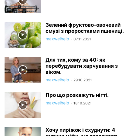
Зелений фруктово-овочевий
смузі з проростками пшениці.
maxwelhelp
-
07.11.2021
Для тих, кому за 40: як
перебудувати харчування з
віком.
maxwelhelp
-
29.10.2021
Про що розкажуть нігті.
maxwelhelp
-
18.10.2021
Хочу пиріжок і схуднути: 4