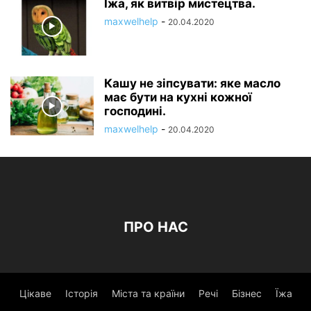
Їжа, як витвір мистецтва.
maxwelhelp
-
20.04.2020
Кашу не зіпсувати: яке масло
має бути на кухні кожної
господині.
maxwelhelp
-
20.04.2020
ПРО НАС
Цікаве
Історія
Міста та країни
Речі
Бізнес
Їжа