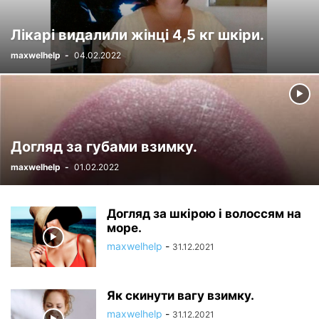
Лікарі видалили жінці 4,5 кг шкіри.
maxwelhelp
-
04.02.2022
Догляд за губами взимку.
maxwelhelp
-
01.02.2022
Догляд за шкірою і волоссям на
море.
maxwelhelp
-
31.12.2021
Як скинути вагу взимку.
maxwelhelp
-
31.12.2021