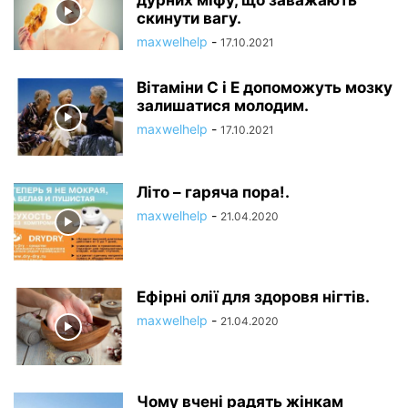
дурних міфу, що заважають
скинути вагу.
maxwelhelp
-
17.10.2021
Вітаміни С і Е допоможуть мозку
залишатися молодим.
maxwelhelp
-
17.10.2021
Літо – гаряча пора!.
maxwelhelp
-
21.04.2020
Ефірні олії для здоровя нігтів.
maxwelhelp
-
21.04.2020
Чому вчені радять жінкам