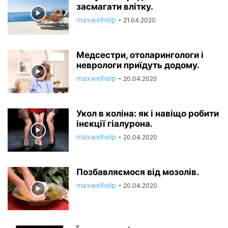
засмагати влітку.
maxwelhelp
-
21.04.2020
Медсестри, отоларингологи і
неврологи приїдуть додому.
maxwelhelp
-
20.04.2020
Укол в коліна: як і навіщо робити
інєкції гіалурона.
maxwelhelp
-
20.04.2020
Позбавляємося від мозолів.
maxwelhelp
-
20.04.2020