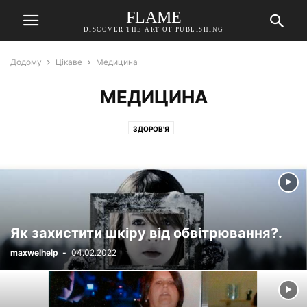
FLAME
DISCOVER THE ART OF PUBLISHING
Додому
Цікаве
Медицина
МЕДИЦИНА
ЗДОРОВ'Я
Як захистити шкіру від обвітрювання?.
maxwelhelp
-
04.02.2022