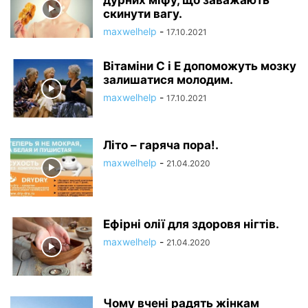
дурних міфу, що заважають
скинути вагу.
maxwelhelp
-
17.10.2021
Вітаміни С і Е допоможуть мозку
залишатися молодим.
maxwelhelp
-
17.10.2021
Літо – гаряча пора!.
maxwelhelp
-
21.04.2020
Ефірні олії для здоровя нігтів.
maxwelhelp
-
21.04.2020
Чому вчені радять жінкам