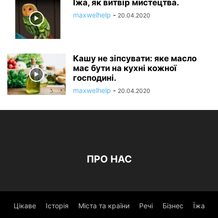
Їжа, як витвір мистецтва.
maxwelhelp
-
20.04.2020
Кашу не зіпсувати: яке масло
має бути на кухні кожної
господині.
maxwelhelp
-
20.04.2020
ПРО НАС
Цікаве
Історія
Міста та країни
Речі
Бізнес
Їжа