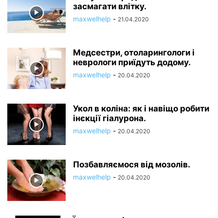
засмагати влітку.
maxwelhelp
-
21.04.2020
Медсестри, отоларингологи і
неврологи приїдуть додому.
maxwelhelp
-
20.04.2020
Укол в коліна: як і навіщо робити
інєкції гіалурона.
maxwelhelp
-
20.04.2020
Позбавляємося від мозолів.
maxwelhelp
-
20.04.2020