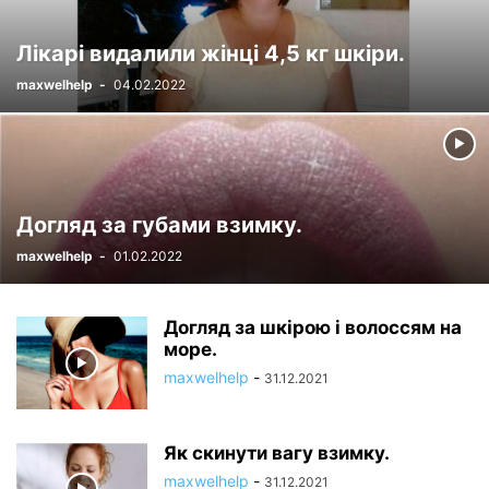
Лікарі видалили жінці 4,5 кг шкіри.
maxwelhelp
-
04.02.2022
Догляд за губами взимку.
maxwelhelp
-
01.02.2022
Догляд за шкірою і волоссям на
море.
maxwelhelp
-
31.12.2021
Як скинути вагу взимку.
maxwelhelp
-
31.12.2021