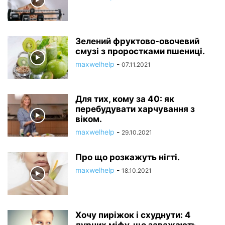
Зелений фруктово-овочевий
смузі з проростками пшениці.
maxwelhelp
-
07.11.2021
Для тих, кому за 40: як
перебудувати харчування з
віком.
maxwelhelp
-
29.10.2021
Про що розкажуть нігті.
maxwelhelp
-
18.10.2021
Хочу пиріжок і схуднути: 4