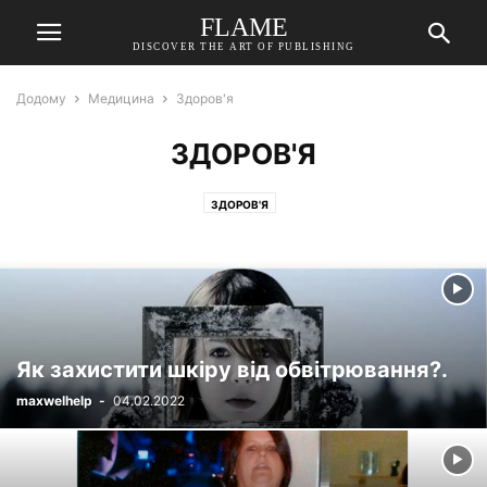
FLAME
DISCOVER THE ART OF PUBLISHING
Додому
Медицина
Здоров'я
ЗДОРОВ'Я
ЗДОРОВ'Я
Як захистити шкіру від обвітрювання?.
maxwelhelp
-
04.02.2022