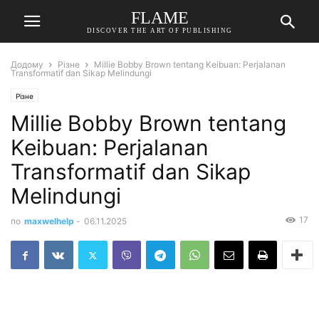
FLAME
DISCOVER THE ART OF PUBLISHING
Додому
Різне
Millie Bobby Brown tentang Keibuan: Perjalanan
Transformatif dan Sikap Melindungi
Різне
Millie Bobby Brown tentang
Keibuan: Perjalanan
Transformatif dan Sikap
Melindungi
17
по
maxwelhelp
-
06.11.2025