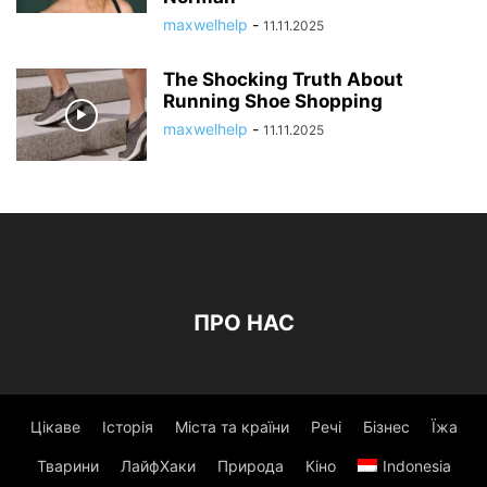
maxwelhelp
-
11.11.2025
The Shocking Truth About
Running Shoe Shopping
maxwelhelp
-
11.11.2025
ПРО НАС
Цікаве
Історія
Міста та країни
Речі
Бізнес
Їжа
Тварини
ЛайфХаки
Природа
Кіно
Indonesia