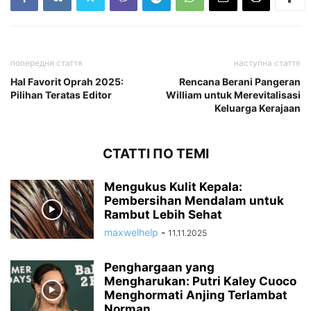
попередня стаття
наступна стаття
Hal Favorit Oprah 2025:
Rencana Berani Pangeran
Pilihan Teratas Editor
William untuk Merevitalisasi
Keluarga Kerajaan
СТАТТІ ПО ТЕМІ
Mengukus Kulit Kepala:
Pembersihan Mendalam untuk
Rambut Lebih Sehat
maxwelhelp
-
11.11.2025
Penghargaan yang
Mengharukan: Putri Kaley Cuoco
Menghormati Anjing Terlambat
Norman