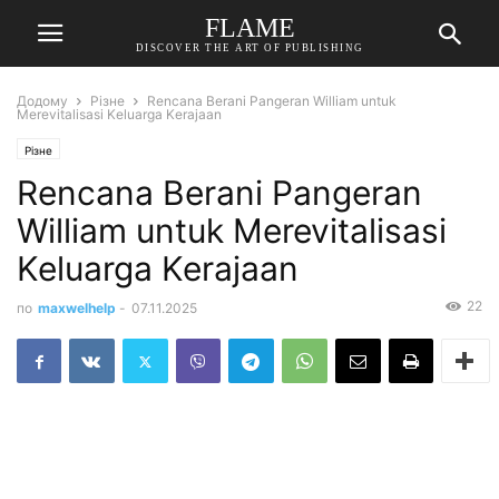
FLAME
DISCOVER THE ART OF PUBLISHING
Додому
Різне
Rencana Berani Pangeran William untuk
Merevitalisasi Keluarga Kerajaan
Різне
Rencana Berani Pangeran
William untuk Merevitalisasi
Keluarga Kerajaan
22
по
maxwelhelp
-
07.11.2025