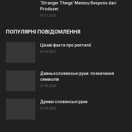
‘Stranger Things’ Memicu Respons dari
Produser
08.11.2025
ПОПУЛЯРНІ ПОВІДОМЛЕННЯ
Цікаві факти про рептилії
06.09.2021
Давньословянські руни: позначення
символів
21.04.2020
Древні словянські руни
21.04.2020