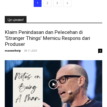
1
2
3
Це цікаво!
Klaim Penindasan dan Pelecehan di
‘Stranger Things’ Memicu Respons dari
Produser
maxwelhelp
-
08.11.2025
0