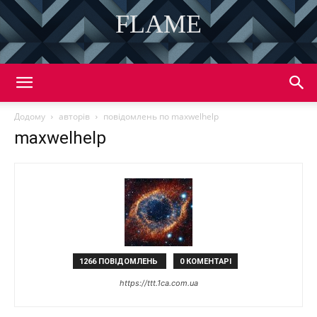
FLAME
DISCOVER THE ART OF PUBLISHING
Додому
авторів
повідомлень по maxwelhelp
maxwelhelp
1266 ПОВІДОМЛЕНЬ
0 КОМЕНТАРІ
https://ttt.1ca.com.ua