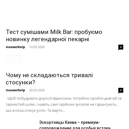
Тест сумішами Milk Bar: пробуємо
новинку легендарної пекарні
maxwelhelp
-
14.05.2026
0
Чому не складаються тривалі
стосунки?
maxwelhelp
-
20.03.2026
0
Щоб побудувати дорослі відносини, потрібно пройти довгий та
тернистий шлях, і навіть самі серйозні зусилля не гарантують,
що в кінці очікує успіх. Та варто...
Эскортницы Киева – премиум-
сопровождение для особых встреч