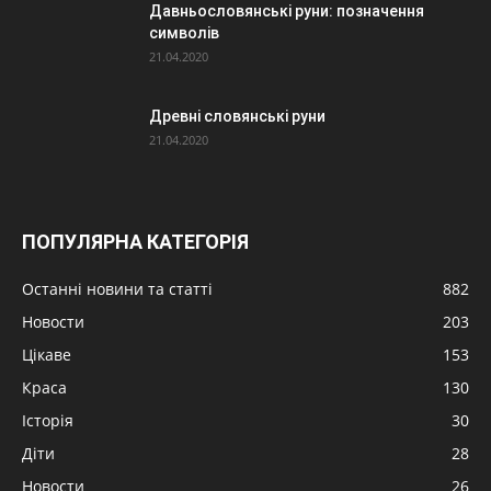
Давньословянські руни: позначення
символів
21.04.2020
Древні словянські руни
21.04.2020
ПОПУЛЯРНА КАТЕГОРІЯ
Останні новини та статті
882
Новости
203
Цікаве
153
Краса
130
Історія
30
Діти
28
Новости
26