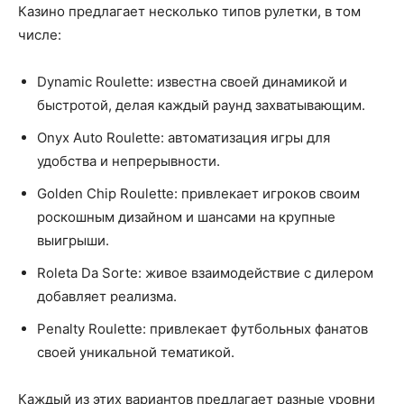
Казино предлагает несколько типов рулетки, в том
числе:
Dynamic Roulette: известна своей динамикой и
быстротой, делая каждый раунд захватывающим.
Onyx Auto Roulette: автоматизация игры для
удобства и непрерывности.
Golden Chip Roulette: привлекает игроков своим
роскошным дизайном и шансами на крупные
выигрыши.
Roleta Da Sorte: живое взаимодействие с дилером
добавляет реализма.
Penalty Roulette: привлекает футбольных фанатов
своей уникальной тематикой.
Каждый из этих вариантов предлагает разные уровни