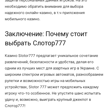
защиты персональных данных игроков. На это
необходимо обратить внимание для выбора
надежного онлайн-казино, в т.ч приложения
мобильного казино.
Заключение: Почему стоит
выбрать Слотор777
Казино Slotor777 предлагает уникальное сочетание
развлечений, безопасности и удобства, делая его
одним из лучших мест для азартных игр в Украине. С
широким спектром игровых автоматов, разнообразием
рулетки и возможностью игры на мобильных
устройствах, Slotor 777 может предложить каждому
игроку что-то особенное. Не упустите шанс испытать
удачу и, возможно, выиграть крупный джекпот в
Слотор777!