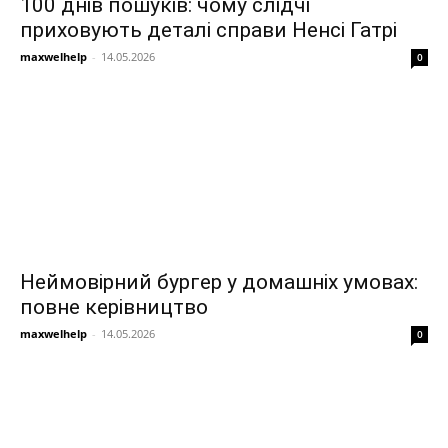
100 днів пошуків: чому слідчі
приховують деталі справи Ненсі Гатрі
maxwelhelp
-
14.05.2026
0
Неймовірний бургер у домашніх умовах:
повне керівництво
maxwelhelp
-
14.05.2026
0