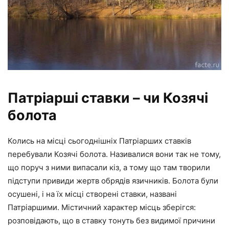
Патріарші ставки – чи Козячі
болота
Колись на місці сьогоднішніх Патріарших ставків
перебували Козячі болота. Називалися вони так не тому,
що поруч з ними випасали кіз, а тому що там творили
підступи привиди жертв обрядів язичників. Болота були
осушені, і на їх місці створені ставки, названі
Патріаршими. Містичний характер місць зберігся:
розповідають, що в ставку тонуть без видимої причини