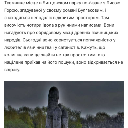
Таємниче місце в Битцевском парку пов’язане з Лисою
Горою, згадуваної у своєму романі Булгаковим, і
знаходяться неподалік відкритим простором. Там
височіють чотири ідола з рунічними написами. Вони
нагадують про обрядовому місці древніх язичницьких
народів. Сьогодні воно користується популярністю у
любителів язичництва і у сатаністів. Кажуть, що
колишнє капище знайти не так просто: тим, хто
націлене приїхав на його пошуки, воно відкривається не
відразу.