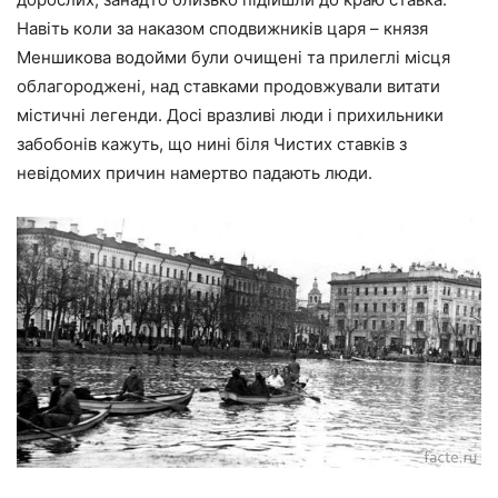
Навіть коли за наказом сподвижників царя – князя
Меншикова водойми були очищені та прилеглі місця
облагороджені, над ставками продовжували витати
містичні легенди. Досі вразливі люди і прихильники
забобонів кажуть, що нині біля Чистих ставків з
невідомих причин намертво падають люди.