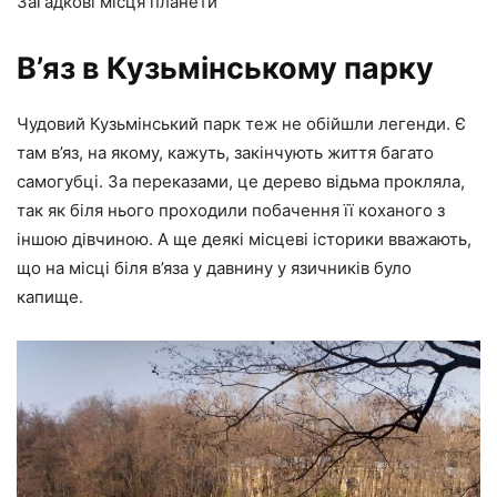
Загадкові місця планети
В’яз в Кузьмінському парку
Чудовий Кузьмінський парк теж не обійшли легенди. Є
там в’яз, на якому, кажуть, закінчують життя багато
самогубці. За переказами, це дерево відьма прокляла,
так як біля нього проходили побачення її коханого з
іншою дівчиною. А ще деякі місцеві історики вважають,
що на місці біля в’яза у давнину у язичників було
капище.