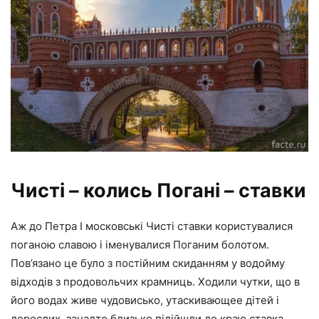
Чисті – колись Погані – ставки
Аж до Петра I московські Чисті ставки користувалися
поганою славою і іменувалися Поганим болотом.
Пов’язано це було з постійним скиданням у водойму
відходів з продовольчих крамниць. Ходили чутки, що в
його водах живе чудовисько, утаскивающее дітей і
дорослих, занадто близько підійшли до краю ставка.