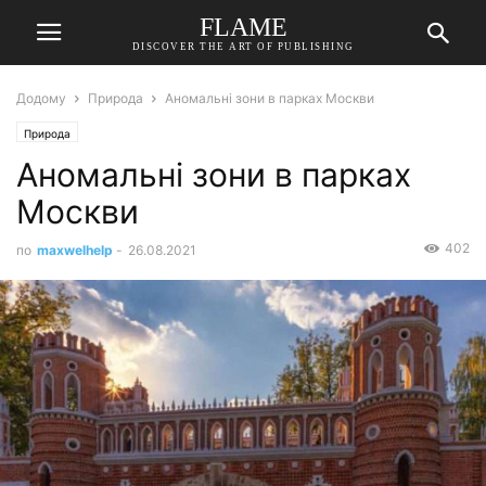
FLAME
DISCOVER THE ART OF PUBLISHING
Додому
Природа
Аномальні зони в парках Москви
Природа
Аномальні зони в парках
Москви
402
по
maxwelhelp
-
26.08.2021