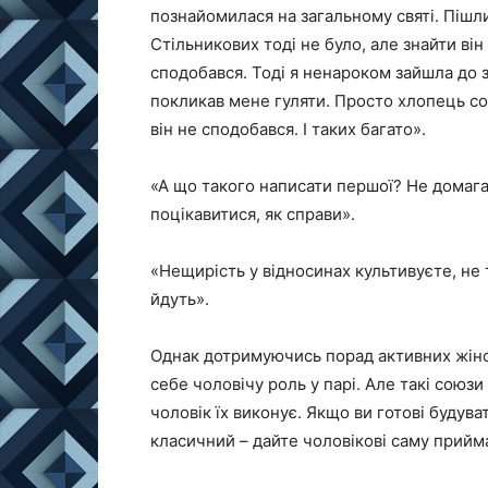
познайомилася на загальному святі. Пішли
Стільникових тоді не було, але знайти він
сподобався. Тоді я ненароком зайшла до з
покликав мене гуляти. Просто хлопець со
він не сподобався. І таких багато».
«А що такого написати першої? Не домага
поцікавитися, як справи».
«Нещирість у відносинах культивуєте, не 
йдуть».
Однак дотримуючись порад активних жінок,
себе чоловічу роль у парі. Але такі союзи 
чоловік їх виконує. Якщо ви готові будув
класичний – дайте чоловікові саму прийм