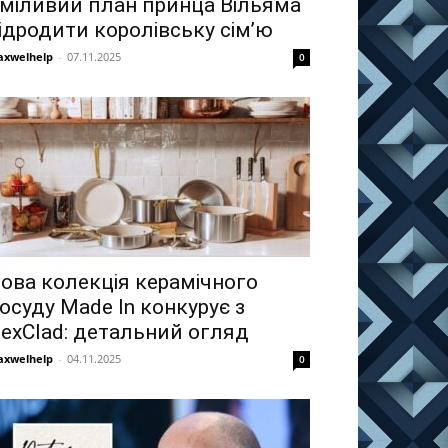
міливий план принца Вільяма
ідродити королівську сім’ю
xwelhelp
-
07.11.2025
0
ова колекція керамічного
осуду Made In конкурує з
exClad: детальний огляд
xwelhelp
-
04.11.2025
0