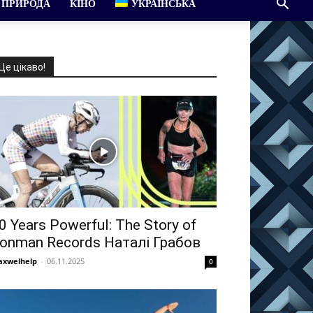
ПРИРОДА
КІНО
УКРАЇНСЬКА
Це цікаво!
0 Years Powerful: The Story of
ronman Records Наталі Грабов
xwelhelp
-
06.11.2025
0