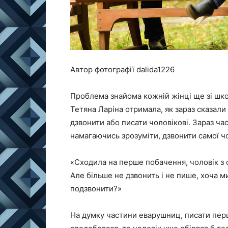
Автор фотографії dalida1226
Проблема знайома кожній жінці ще зі шко
Тетяна Ларіна отримала, як зараз сказали 
дзвонити або писати чоловікові. Зараз ча
намагаючись зрозуміти, дзвонити самої ч
«Сходила на перше побачення, чоловік з 
Але більше не дзвонить і не пише, хоча 
подзвонити?»
На думку частини еварушниц, писати перш