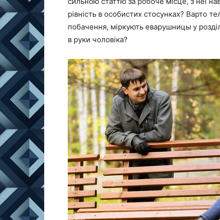
сильною статтю за робоче місце, з неї на
рівність в особистих стосунках? Варто т
побачення, міркують еварушницы у розділі
в руки чоловіка?