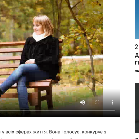
2
д
г
ma
 у всіх сферах життя. Вона голосує, конкурує з