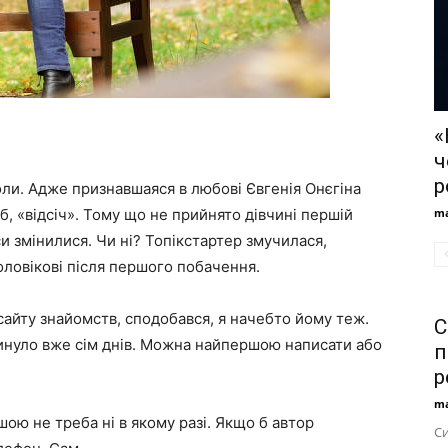
«
ч
р
ли. Адже признавшаяся в любові Євгенія Онєгіна
б, «відсіч». Тому що не прийнято дівчині першій
ma
си змінилися. Чи ні? Топікстартер змучилася,
оловікові після першого побачення.
сайту знайомств, сподобався, я начебто йому теж.
С
минуло вже сім днів. Можна найпершою написати або
п
р
ma
ою не треба ні в якому разі. Якщо б автор
С