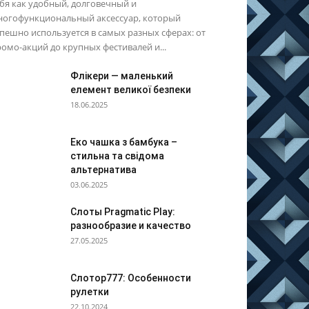
бя как удобный, долговечный и
ногофункциональный аксессуар, который
пешно используется в самых разных сферах: от
омо-акций до крупных фестивалей и...
Флікери — маленький
елемент великої безпеки
18.06.2025
Еко чашка з бамбука –
стильна та свідома
альтернатива
03.06.2025
Слоты Pragmatic Play:
разнообразие и качество
27.05.2025
Слотор777: Особенности
рулетки
22.10.2024