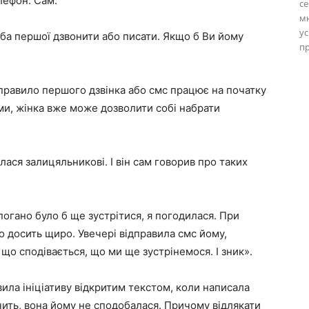
лефон. Сам.
се
м
ус
ба першої дзвонити або писати. Якщо б Ви йому
пр
.
правило першого дзвінка або смс працює на початку
ими, жінка вже може дозволити собі набрати
лася залицяльникові. І він сам говорив про таких
огано було б ще зустрітися, я погодилася. При
що досить щиро. Увечері відправила смс йому,
, що сподівається, що ми ще зустрінемося. І зник».
ила ініціативу відкритим текстом, коли написала
ачить, вона йому не сподобалася. Причому відлякати