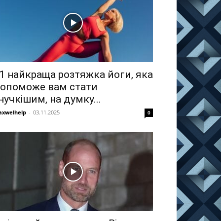
1 найкраща розтяжка йоги, яка
опоможе вам стати
нучкішим, на думку...
xwelhelp
-
03.11.2025
0