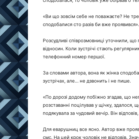
сподобалася, то чоловік уже обірвав б те
«Ви що зовсім себе не поважаєте? Не тре
сподобалися сто разів би вже проявився»
Розсудливі співрозмовниці уточнили, що 
відносин. Коли зустрічі стають регулярн
телефонний номер першої.
За словами автора, вона як жінка сподоба
зустрічах, але… не дзвонить і не пише.
«По дорозі додому побіжно згадав, що неп
розставанні поцілував у щічку, здалося, 
подякувала за чудовий вечір. Він відповів
Для еварушниц все ясно. Автор вже прояв
смс. На цей крок чоловік не відповів. Зн