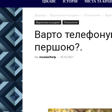
ЦІКАВЕ
ІСТОРІЯ
МІСТА ТА КРАЇ
Додому
Відносини в родині
Психологія
Варт
Відносини в родині
Психологія
Варто телефону
першою?.
по
maxwelhelp
-
18.10.2021