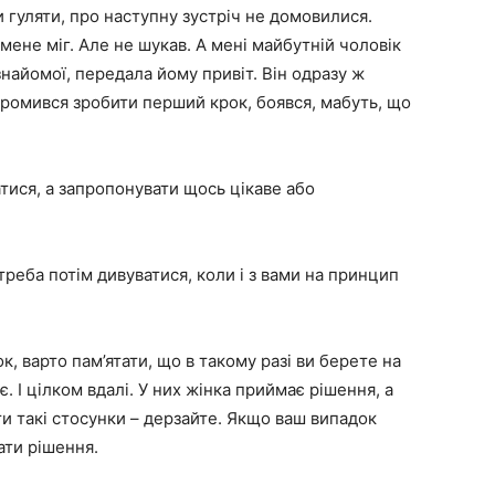
 гуляти, про наступну зустріч не домовилися.
 мене міг. Але не шукав. А мені майбутній чоловік
найомої, передала йому привіт. Він одразу ж
ромився зробити перший крок, боявся, мабуть, що
тися, а запропонувати щось цікаве або
треба потім дивуватися, коли і з вами на принцип
 варто пам’ятати, що в такому разі ви берете на
є. І цілком вдалі. У них жінка приймає рішення, а
ати такі стосунки – дерзайте. Якщо ваш випадок
ати рішення.