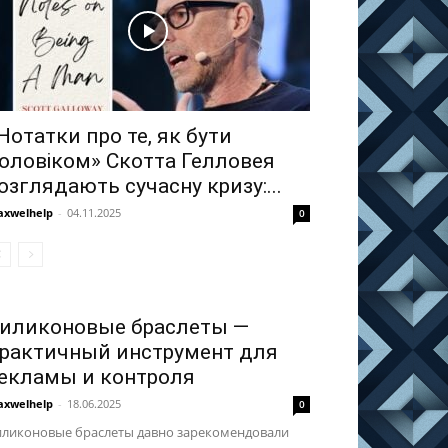
Нотатки про те, як бути
оловіком» Скотта Гелловея
озглядають сучасну кризу:...
xwelhelp
-
04.11.2025
0
иликоновые браслеты —
рактичный инструмент для
екламы и контроля
xwelhelp
-
18.06.2025
0
иликоновые браслеты давно зарекомендовали