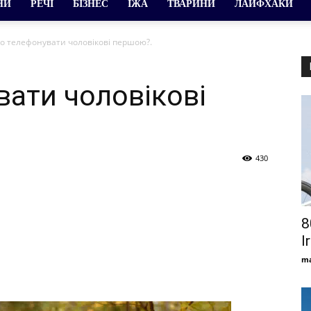
НИ
РЕЧІ
БІЗНЕС
ЇЖА
ТВАРИНИ
ЛАЙФХАКИ
о телефонувати чоловікові першою?.
вати чоловікові
430
8
I
ma