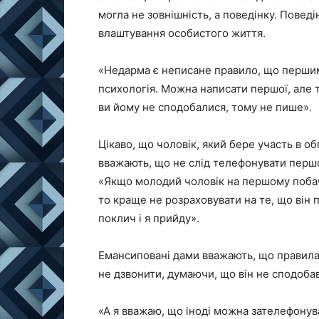
могла не зовнішність, а поведінку. Поведі
влаштування особистого життя.
«Недарма є неписане правило, що першим 
психологія. Можна написати першої, але 
ви йому не сподобалися, тому не пише».
Цікаво, що чоловік, який бере участь в о
вважають, що не слід телефонувати перш
«Якщо молодий чоловік на першому побач
то краще не розраховувати на те, що він п
поклич і я прийду».
Емансиповані дами вважають, що правила 
не дзвонити, думаючи, що він не сподобав
«А я вважаю, що іноді можна зателефонува