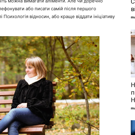
віть можна вимагати аліменти. Але чи доречно
С
в
елефонувати або писати самій після першого
 Психологія відносин, або краще віддати ініціативу
ma
Н
п
H
ma