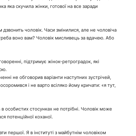
нка яка скучила жінки, готової на все заради
дзвонить чоловік. Часи змінилися, але не чоловіча
треба воно вам? Чоловік мисливець за вдачею. Або
бговоренні, підтримує жінок-ретроградок, які
ою.
енні не обговорив варіанти наступних зустрічей,
осоромився і не варто всіляко йому кричати: «я тут,
в особистих стосунках не потрібні. Чоловік може
ся потенційної коханої.
ти першої. Я в інституті з майбутнім чоловіком