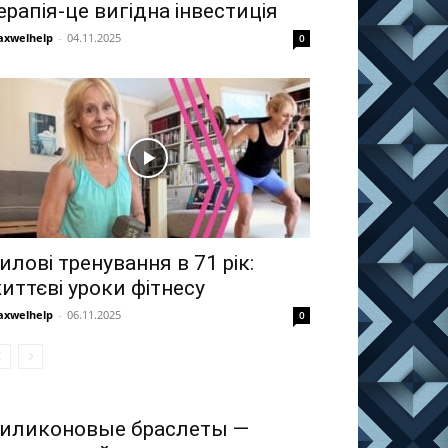
ерапія-це вигідна інвестиція
xwelhelp
-
04.11.2025
0
илові тренування в 71 рік:
иттєві уроки фітнесу
xwelhelp
-
06.11.2025
0
иликоновые браслеты —