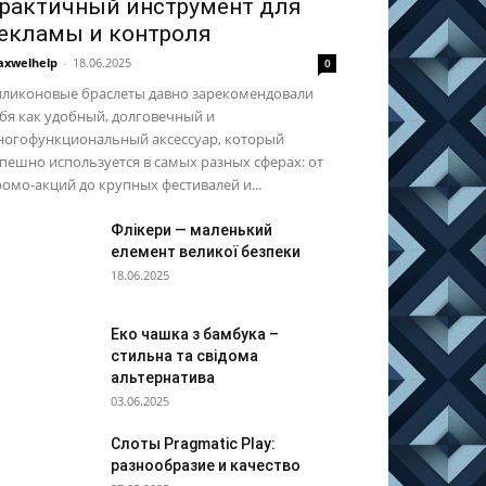
рактичный инструмент для
екламы и контроля
xwelhelp
-
18.06.2025
0
иликоновые браслеты давно зарекомендовали
бя как удобный, долговечный и
ногофункциональный аксессуар, который
пешно используется в самых разных сферах: от
омо-акций до крупных фестивалей и...
Флікери — маленький
елемент великої безпеки
18.06.2025
Еко чашка з бамбука –
стильна та свідома
альтернатива
03.06.2025
Слоты Pragmatic Play:
разнообразие и качество