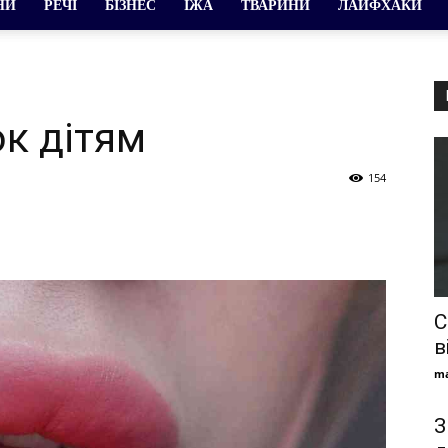
НИ
РЕЧІ
БІЗНЕС
ЇЖА
ТВАРИНИ
ЛАЙФХАКИ
ок дітям
154
С
в
ma
З