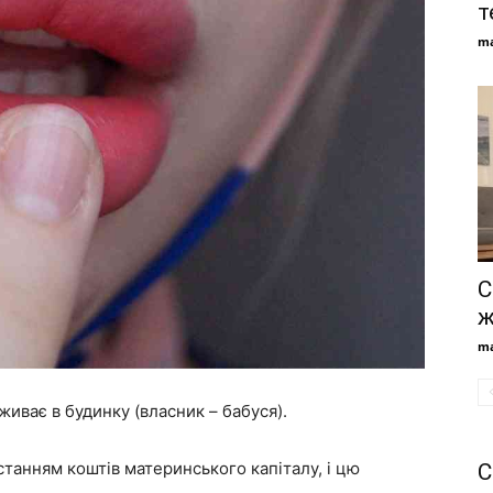
т
ma
С
ж
ma
живає в будинку (власник – бабуся).
станням коштів материнського капіталу, і цю
С