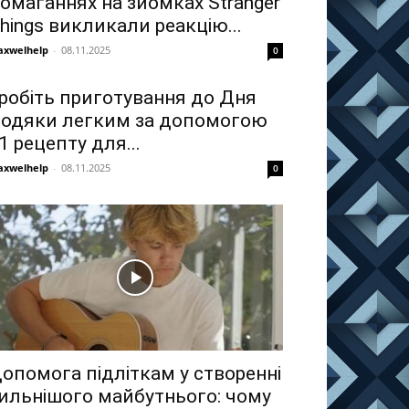
омаганнях на зйомках Stranger
hings викликали реакцію...
xwelhelp
-
08.11.2025
0
робіть приготування до Дня
одяки легким за допомогою
1 рецепту для...
xwelhelp
-
08.11.2025
0
опомога підліткам у створенні
ильнішого майбутнього: чому