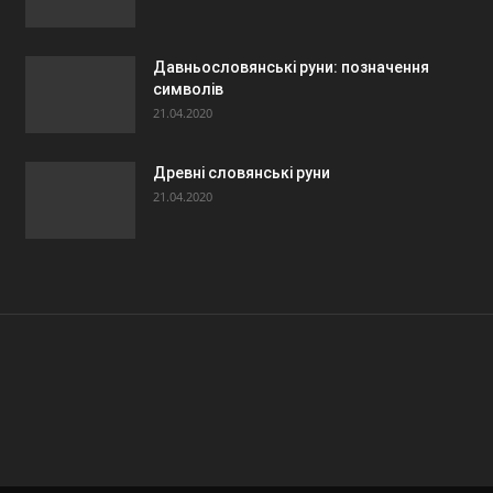
Давньословянські руни: позначення
символів
21.04.2020
Древні словянські руни
21.04.2020