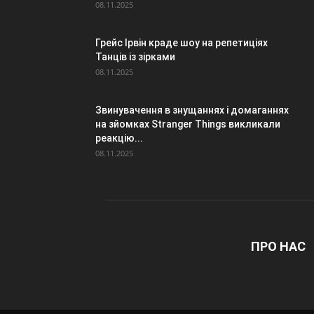
08.11.2025
Грейс Ірвін краде шоу на репетиціях
Танців із зірками
08.11.2025
Звинувачення в знущаннях і домаганнях
на зйомках Stranger Things викликали
реакцію...
08.11.2025
ПРО НАС