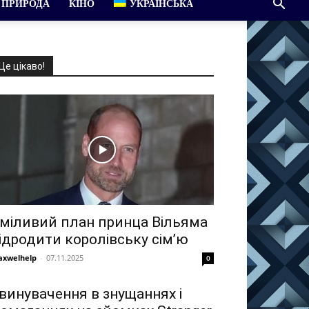
ПРИРОДА
КІНО
УКРАЇНСЬКА
Це цікаво!
міливий план принца Вільяма
ідродити королівську сім’ю
xwelhelp
-
07.11.2025
0
винувачення в знущаннях і