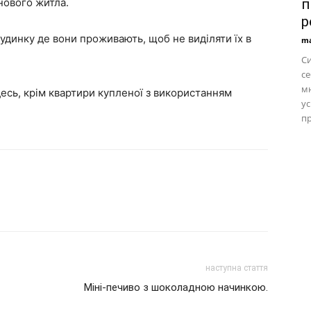
п
нового житла.
р
удинку де вони проживають, щоб не виділяти їх в
ma
С
се
м
десь, крім квартири купленої з використанням
ус
пр
наступна стаття
Міні-печиво з шоколадною начинкою.