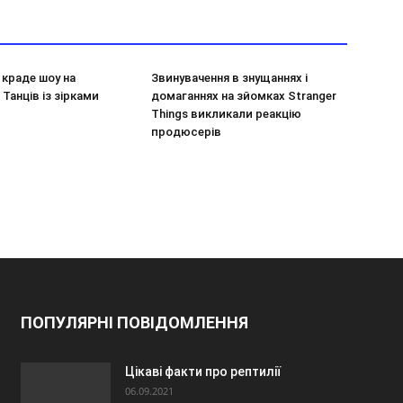
н краде шоу на
Звинувачення в знущаннях і
 Танців із зірками
домаганнях на зйомках Stranger
Things викликали реакцію
продюсерів
ПОПУЛЯРНІ ПОВІДОМЛЕННЯ
Цікаві факти про рептилії
06.09.2021