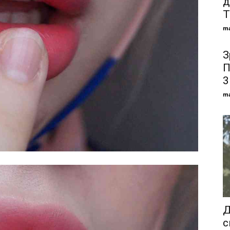
д
T
ma
З
П
3
ma
Д
с