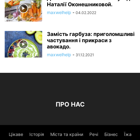
Наталії Оконешниковой.
maxwelhelp
-
04.02.2022
Замість гарбуза: приголомшливі
частування і прикраси з
авокадо.
maxwelhelp
-
31.12.2021
ПРО НАС
Цікаве
Історія
Міста та країни
Речі
Бізнес
Їжа