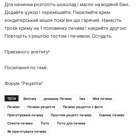
Для начинки розтопіть шоколад і масло на водяній бані.
Додайте цукор і перемішайте. Перелийте крем
кондитерський мішок поки він ще гарячий. Нанесіть
трохи крему на 1 половинку печива і накрийте другою.
Повторіть з рештою тестом і печивом. Остудіть.
Приємного апетиту!
Посилання по темі:
Форум “Рецепти”
ТЕГИ
Випічка
домашнє Печиво
Їжа
Міні печиво
Печиво
Печиво рецепти
Печиво рецепти з фото
Приготування печива
Простий рецепт печива
Смачне печиво
Спекти печиво
Тісто
Тісто для печива
Як приготувати печиво