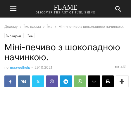
FLAME
DISCOVER THE ART OF PUBLISHING
Додому
Їмо вдома
Їжа
Міні-печиво з шоколадною начинкою.
Їмо вдома
Їжа
Міні-печиво з шоколадною
начинкою.
461
по
maxwelhelp
-
29.10.2021