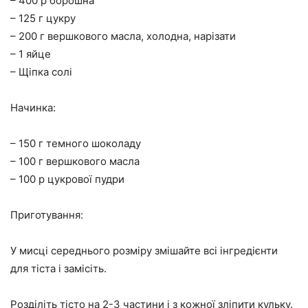
– 400 р борошна
– 125 г цукру
– 200 г вершкового масла, холодна, нарізати
– 1 яйце
– Щіпка солі
Начинка:
– 150 г темного шоколаду
– 100 г вершкового масла
– 100 р цукрової пудри
Приготування:
У мисці середнього розміру змішайте всі інгредієнти
для тіста і замісіть.
Розділіть тісто на 2-3 частини і з кожної зліпити кульку.