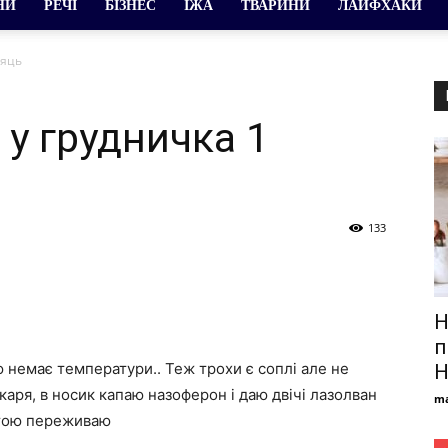
НИ
РЕЧІ
БІЗНЕС
ЇЖА
ТВАРИНИ
ЛАЙФХАКИ
сяць
 у грудничка 1
133
Н
п
ю немає температури.. Теж трохи є соплі але не
H
каря, в носик капаю назоферон і даю двічі лазолван
ma
отою переживаю