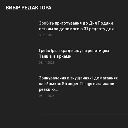
ВИБІР РЕДАКТОРА
Зробіть приготування до Дня Подяки
легким за допомогою 31 рецепту для...
08.11.2025
Грейс Ірвін краде шоу на репетиціях
Танців із зірками
08.11.2025
Звинувачення в знущаннях і домаганнях
на зйомках Stranger Things викликали
реакцію...
08.11.2025