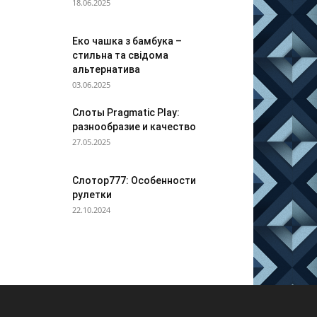
18.06.2025
Еко чашка з бамбука –
стильна та свідома
альтернатива
03.06.2025
Слоты Pragmatic Play:
разнообразие и качество
27.05.2025
Слотор777: Особенности
рулетки
22.10.2024