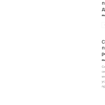
п
д
ma
С
п
р
ma
С
се
м
ус
пр