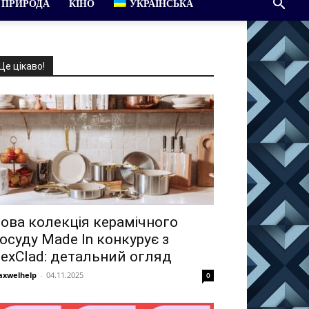
ПРИРОДА
КІНО
УКРАЇНСЬКА
Це цікаво!
ова колекція керамічного
осуду Made In конкурує з
exClad: детальний огляд
xwelhelp
-
04.11.2025
0