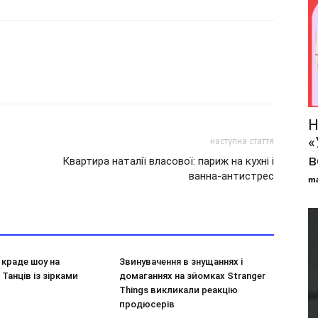
Н
«
наступна стаття
в
Квартира наталії власової: париж на кухні і
ванна-антистрес
ma
н краде шоу на
Звинувачення в знущаннях і
 Танців із зірками
домаганнях на зйомках Stranger
Things викликали реакцію
продюсерів