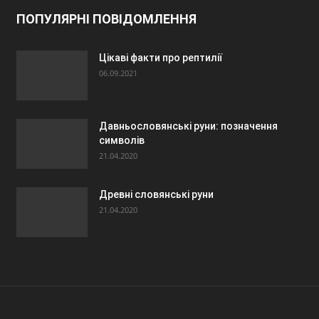
ПОПУЛЯРНІ ПОВІДОМЛЕННЯ
Цікаві факти про рептилії
06.09.2021
Давньословянські руни: позначення
символів
21.04.2020
Древні словянські руни
21.04.2020