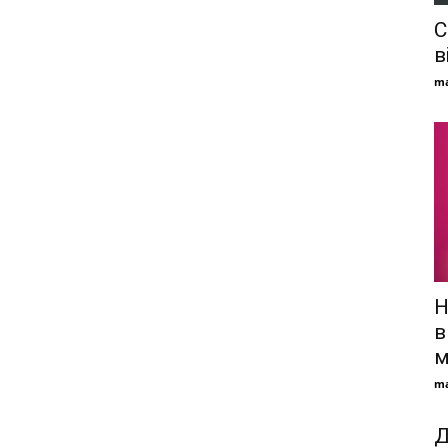
С
в
ma
Н
в
м
ma
Д