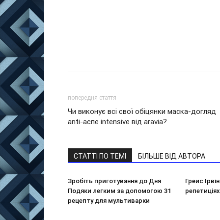
попередня стаття
Чи виконує всі свої обіцянки маска-догляд
аnti-аспе intensive від aravia?
СТАТТІ ПО ТЕМІ
БІЛЬШЕ ВІД АВТОРА
Зробіть приготування до Дня
Грейс Ірві
Подяки легким за допомогою 31
репетиціях
рецепту для мультиварки