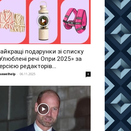
айкращі подарунки зі списку
Улюблені речі Опри 2025» за
ерсією редакторів...
xwelhelp
-
06.11.2025
0