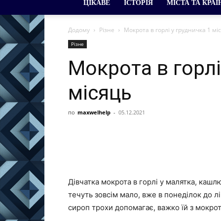
ЦІКАВЕ
ІСТОРІЯ
МІСТА ТА КРАЇ
Додому
Різне
Мокрота в горлі у грудничка 1 мі
Різне
Мокрота в горлі
місяць
по
maxwelhelp
-
05.12.2021
Дівчатка мокрота в горлі у малятка, кашл
течуть зовсім мало, вже в понеділок до лі
сироп трохи допомагає, важко їй з мокр