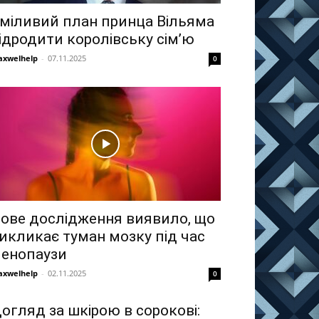
міливий план принца Вільяма
ідродити королівську сім’ю
xwelhelp
-
07.11.2025
0
ове дослідження виявило, що
икликає туман мозку під час
енопаузи
xwelhelp
-
02.11.2025
0
огляд за шкірою в сорокові: