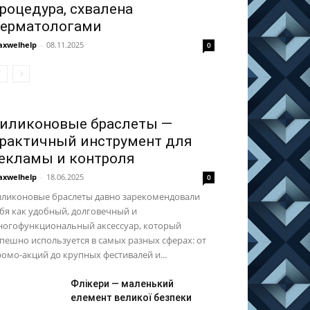
роцедура, схвалена
ерматологами
xwelhelp
-
08.11.2025
0
иликоновые браслеты —
рактичный инструмент для
екламы и контроля
xwelhelp
-
18.06.2025
0
иликоновые браслеты давно зарекомендовали
бя как удобный, долговечный и
ногофункциональный аксессуар, который
пешно используется в самых разных сферах: от
омо-акций до крупных фестивалей и...
Флікери — маленький
елемент великої безпеки