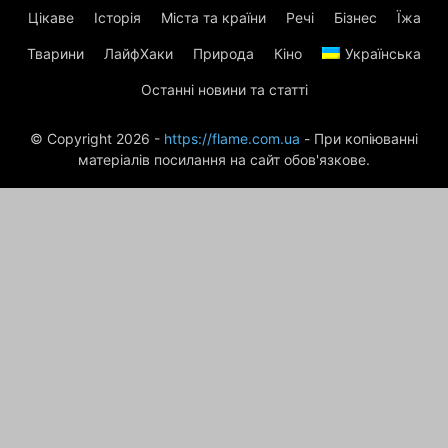
ПСИХОЛОГИЯ И ОТНОШЕНИЯ
РАЗНОЕ
РЕЦЕПТЫ
Цікаве
Історія
Міста та країни
Речі
Бізнес
Їжа
СВОБОДНОЕ ВРЕМЯ
СЕКРЕТЫ КРАСОТЫ ЗВЕЗД
СІМЯ
СОННИК
Тварини
ЛайфХаки
Природа
Кіно
Українська
СТАТЬИ
СТИЛЬ
СТИЛЬ ЖИЗНИ
УХОД
ФЛЕШМОБ
ХОББИ
Останні новини та статті
© Copyright 2026 -
https://flame.com.ua
- При копіюванні
матеріалів посилання на сайт обов'язкове.