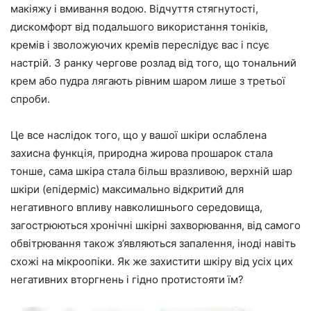
макіяжу і вмивання водою. Відчуття стягнутості,
дискомфорт від подальшого використання тоніків,
кремів і зволожуючих кремів переслідує вас і псує
настрій. З ранку чергове розлад від того, що тональний
крем або пудра лягають рівним шаром лише з третьої
спроби.
Це все наслідок того, що у вашої шкіри ослаблена
захисна функція, природна жирова прошарок стала
тонше, сама шкіра стала більш вразливою, верхній шар
шкіри (епідерміс) максимально відкритий для
негативного впливу навколишнього середовища,
загострюються хронічні шкірні захворювання, від самого
обвітрювання також з’являються запалення, іноді навіть
схожі на мікроопіки. Як же захистити шкіру від усіх цих
негативних вторгнень і гідно протистояти їм?