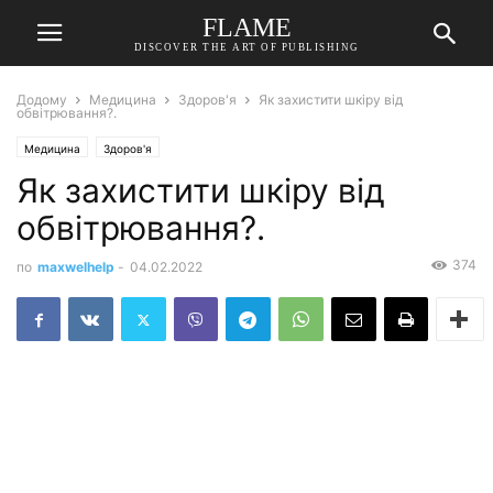
FLAME
DISCOVER THE ART OF PUBLISHING
Додому
Медицина
Здоров'я
Як захистити шкіру від
обвітрювання?.
Медицина
Здоров'я
Як захистити шкіру від
обвітрювання?.
374
по
maxwelhelp
-
04.02.2022