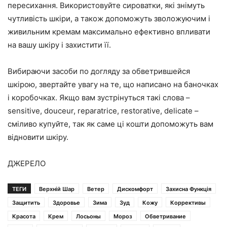
пересихання. Використовуйте сироватки, які знімуть
чутливість шкіри, а також допоможуть зволожуючим і
живильним кремам максимально ефективно впливати
на вашу шкіру і захистити її.
Вибираючи засоби по догляду за обветрившейся
шкірою, звертайте увагу на те, що написано на баночках
і коробочках. Якщо вам зустрінуться такі слова –
sensitive, douceur, reparatrice, restorative, delicate –
сміливо купуйте, так як саме ці кошти допоможуть вам
відновити шкіру.
ДЖЕРЕЛО
ТЕГИ
Верхній Шар
Ветер
Дискомфорт
Захисна Функція
Защитить
Здоровье
Зима
Зуд
Кожу
Коррективы
Красота
Крем
Лосьоны
Мороз
Обветривание