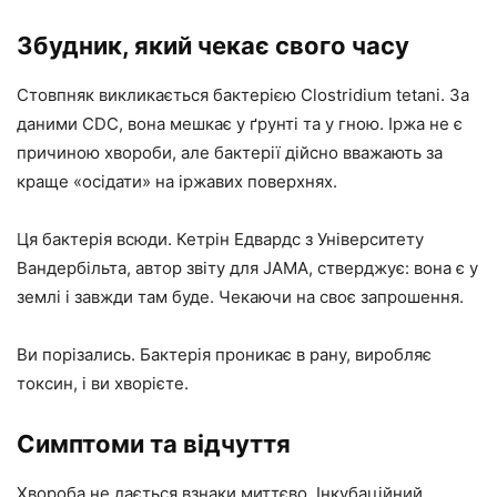
Збудник, який чекає свого часу
Стовпняк викликається бактерією Clostridium tetani. За
даними CDC, вона мешкає у ґрунті та у гною. Іржа не є
причиною хвороби, але бактерії дійсно вважають за
краще «осідати» на іржавих поверхнях.
Ця бактерія всюди. Кетрін Едвардс з Університету
Вандербільта, автор звіту для JAMA, стверджує: вона є у
землі і завжди там буде. Чекаючи на своє запрошення.
Ви порізались. Бактерія проникає в рану, виробляє
токсин, і ви хворієте.
Симптоми та відчуття
Хвороба не дається взнаки миттєво. Інкубаційний