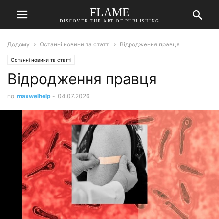
FLAME
DISCOVER THE ART OF PUBLISHING
Додому
Останні новини та статті
Відродження правця
Останні новини та статті
Відродження правця
по
maxwelhelp
-
04.07.2026