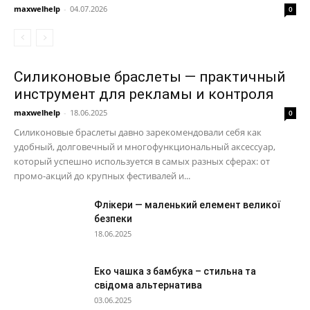
maxwelhelp
-
04.07.2026
0
Силиконовые браслеты — практичный
инструмент для рекламы и контроля
maxwelhelp
-
18.06.2025
0
Силиконовые браслеты давно зарекомендовали себя как
удобный, долговечный и многофункциональный аксессуар,
который успешно используется в самых разных сферах: от
промо-акций до крупных фестивалей и...
Флікери — маленький елемент великої
безпеки
18.06.2025
Еко чашка з бамбука – стильна та
свідома альтернатива
03.06.2025