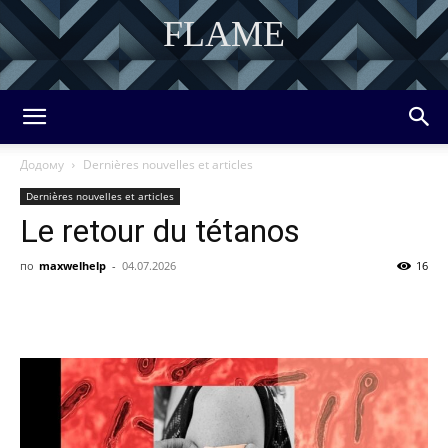
FLAME
DISCOVER THE ART OF PUBLISHING
Додому
Dernières nouvelles et articles
Dernières nouvelles et articles
Le retour du tétanos
по
maxwelhelp
-
04.07.2026
16