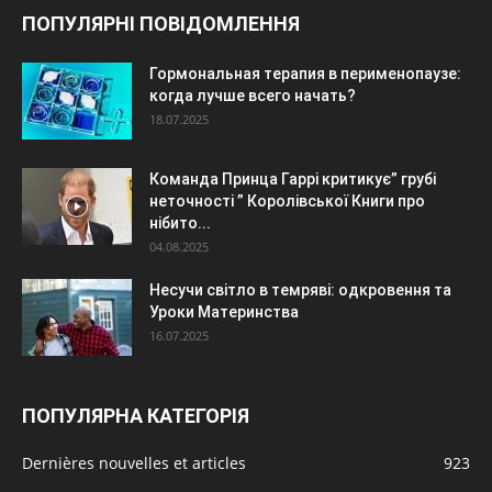
ПОПУЛЯРНІ ПОВІДОМЛЕННЯ
Гормональная терапия в перименопаузе:
когда лучше всего начать?
18.07.2025
Команда Принца Гаррі критикує” грубі
неточності ” Королівської Книги про
нібито...
04.08.2025
Несучи світло в темряві: одкровення та
Уроки Материнства
16.07.2025
ПОПУЛЯРНА КАТЕГОРІЯ
Dernières nouvelles et articles
923