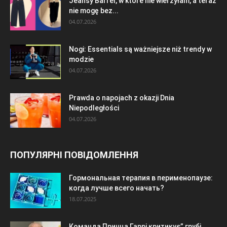
Jeansy Barrel, w które nie wierzyłam, a teraz
nie mogę bez...
04.07.2026
Nogi: Essentials są ważniejsze niż trendy w
modzie
04.07.2026
Prawda o napojach z okazji Dnia
Niepodległości
04.07.2026
ПОПУЛЯРНІ ПОВІДОМЛЕННЯ
Гормональная терапия в перименопаузе:
когда лучше всего начать?
18.07.2025
Команда Принца Гаррі критикує” грубі