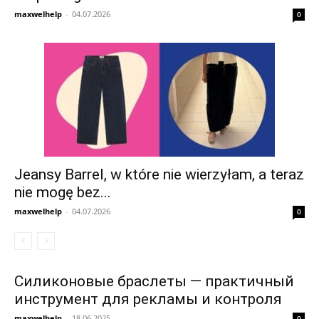
maxwelhelp
-
04.07.2026
0
Jeansy Barrel, w które nie wierzyłam, a teraz
nie mogę bez...
maxwelhelp
-
04.07.2026
0
Силиконовые браслеты — практичный
инструмент для рекламы и контроля
maxwelhelp
-
18.06.2025
0