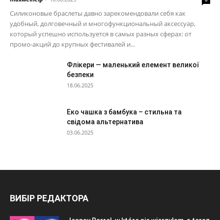
Силиконовые браслеты давно зарекомендовали себя как
удобный, долговечный и многофункциональный аксессуар,
который успешно используется в самых разных сферах: от
промо-акций до крупных фестивалей и...
Флікери — маленький елемент великої
безпеки
18.06.2025
Еко чашка з бамбука – стильна та
свідома альтернатива
03.06.2025
ВИБІР РЕДАКТОРА