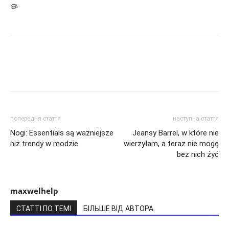
🦠
попередня стаття
наступна стаття
Nogi: Essentials są ważniejsze
Jeansy Barrel, w które nie
niż trendy w modzie
wierzyłam, a teraz nie mogę
bez nich żyć
maxwelhelp
СТАТТІ ПО ТЕМІ
БІЛЬШЕ ВІД АВТОРА