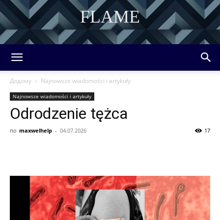
FLAME
DISCOVER THE ART OF PUBLISHING
Додому
Najnowsze wiadomości i artykuły
Najnowsze wiadomości i artykuły
Odrodzenie tężca
по
maxwelhelp
-
04.07.2026
17