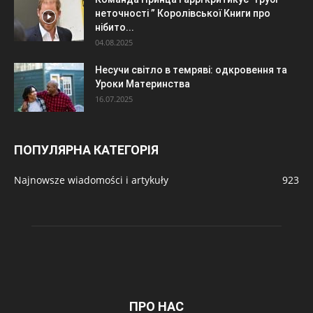
неточності ” Королівської Книги про
нібито...
04.08.2025
Несучи світло в темряві: одкровення та
Уроки Материнства
16.07.2025
ПОПУЛЯРНА КАТЕГОРІЯ
Najnowsze wiadomości i artykuły
923
ПРО НАС