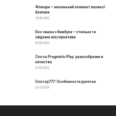
Флікери — маленький елемент великої
безпеки
18.06.2025
Еко чашка з бамбука – стильна та
свідома альтернатива
03.06.2025
Слоты Pragmatic Play: разнообразие и
качество
27.05.2025
Слотор777: Особенности рулетки
22.10.2024