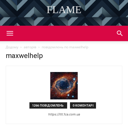
FLAME
DISCOVER THE ART OF PUBLISHING
Додому
авторів
повідомлень по maxwelhelp
maxwelhelp
1266 ПОВІДОМЛЕНЬ
0 КОМЕНТАРІ
https://ttt.1ca.com.ua