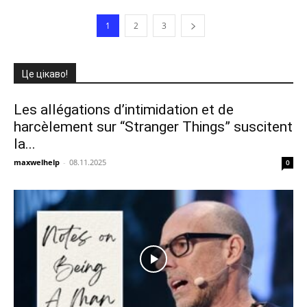
1
2
3
Це цікаво!
Les allégations d’intimidation et de
harcèlement sur “Stranger Things” suscitent
la...
maxwelhelp
-
08.11.2025
0