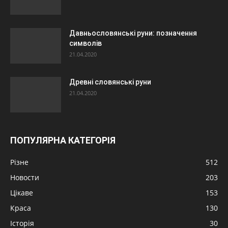
Давньословянські руни: позначення
символів
21.04.2020
Древні словянські руни
21.04.2020
ПОПУЛЯРНА КАТЕГОРІЯ
Різне
512
Новости
203
Цікаве
153
Краса
130
Історія
30