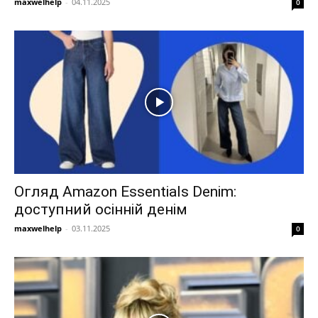
maxwelhelp
-
04.11.2025
0
Огляд Amazon Essentials Denim:
доступний осінній денім
maxwelhelp
-
03.11.2025
0