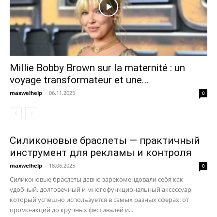
Millie Bobby Brown sur la maternité : un
voyage transformateur et une...
maxwelhelp
-
06.11.2025
0
Силиконовые браслеты — практичный
инструмент для рекламы и контроля
maxwelhelp
-
18.06.2025
0
Силиконовые браслеты давно зарекомендовали себя как
удобный, долговечный и многофункциональный аксессуар,
который успешно используется в самых разных сферах: от
промо-акций до крупных фестивалей и...