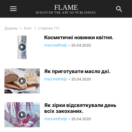
FLAME
DISCOVER THE ART OF PUBLISHING
Додому
Блог
сторінка 112
Косметичні новинки квітня.
maxwelhelp
-
20.04.2020
Як приготувати масло дхі.
maxwelhelp
-
20.04.2020
Як зірки відсвяткували день
всіх закоханих.
maxwelhelp
-
20.04.2020