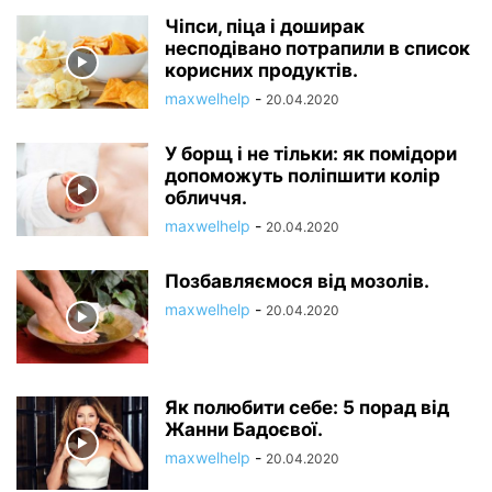
Чіпси, піца і доширак
несподівано потрапили в список
корисних продуктів.
maxwelhelp
-
20.04.2020
У борщ і не тільки: як помідори
допоможуть поліпшити колір
обличчя.
maxwelhelp
-
20.04.2020
Позбавляємося від мозолів.
maxwelhelp
-
20.04.2020
Як полюбити себе: 5 порад від
Жанни Бадоєвої.
maxwelhelp
-
20.04.2020