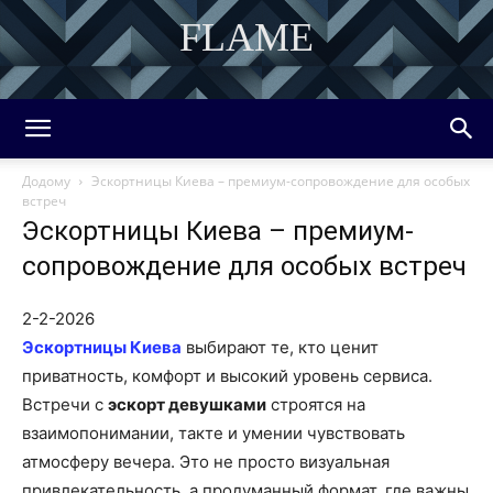
FLAME
DISCOVER THE ART OF PUBLISHING
Додому
Эскортницы Киева – премиум-сопровождение для особых
встреч
Эскортницы Киева – премиум-
сопровождение для особых встреч
2-2-2026
Эскортницы Киева
выбирают те, кто ценит
приватность, комфорт и высокий уровень сервиса.
Встречи с
эскорт девушками
строятся на
взаимопонимании, такте и умении чувствовать
атмосферу вечера. Это не просто визуальная
привлекательность, а продуманный формат, где важны