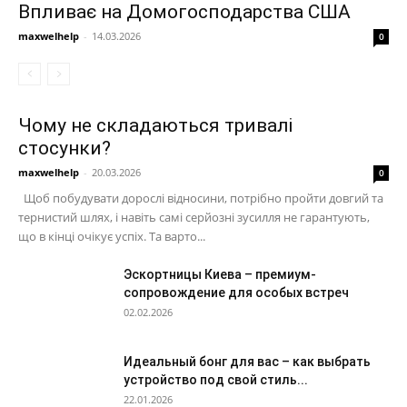
Впливає на Домогосподарства США
maxwelhelp
-
14.03.2026
0
Чому не складаються тривалі
стосунки?
maxwelhelp
-
20.03.2026
0
Щоб побудувати дорослі відносини, потрібно пройти довгий та
тернистий шлях, і навіть самі серйозні зусилля не гарантують,
що в кінці очікує успіх. Та варто...
Эскортницы Киева – премиум-
сопровождение для особых встреч
02.02.2026
Идеальный бонг для вас – как выбрать
устройство под свой стиль...
22.01.2026