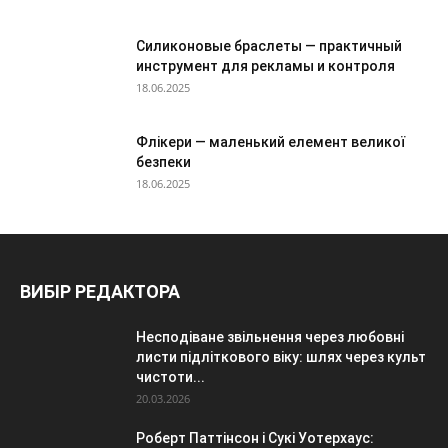
Силиконовые браслеты — практичный
инструмент для рекламы и контроля
18.06.2025
Флікери — маленький елемент великої
безпеки
18.06.2025
ВИБІР РЕДАКТОРА
Несподіване звільнення через любовні
листи підліткового віку: шлях через культ
чистоти...
20.03.2026
Роберт Паттінсон і Сукі Уотерхаус: