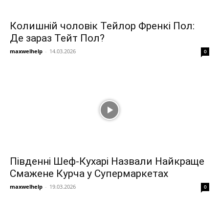
Колишній чоловік Тейлор Френкі Пол:
Де зараз Тейт Пол?
maxwelhelp
-
14.03.2026
0
Південні Шеф-Кухарі Назвали Найкраще
Смажене Курча у Супермаркетах
maxwelhelp
-
19.03.2026
0