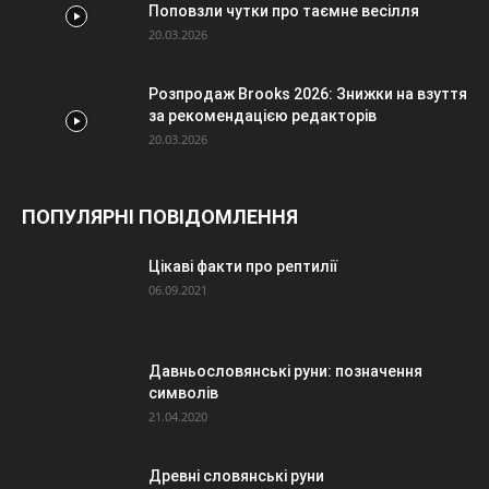
Поповзли чутки про таємне весілля
20.03.2026
Розпродаж Brooks 2026: Знижки на взуття
за рекомендацією редакторів
20.03.2026
ПОПУЛЯРНІ ПОВІДОМЛЕННЯ
Цікаві факти про рептилії
06.09.2021
Давньословянські руни: позначення
символів
21.04.2020
Древні словянські руни