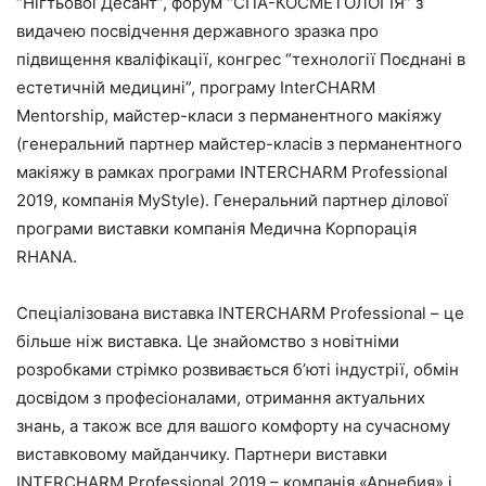
“Нігтьової Десант”, форум “СПА-КОСМЕТОЛОГІЯ” з
видачею посвідчення державного зразка про
підвищення кваліфікації, конгрес “технології Поєднані в
естетичній медицині”, програму InterCHARM
Mentorship, майстер-класи з перманентного макіяжу
(генеральний партнер майстер-класів з перманентного
макіяжу в рамках програми INTERCHARM Professional
2019, компанія MyStyle). Генеральний партнер ділової
програми виставки компанія Медична Корпорація
RHANA.
Спеціалізована виставка INTERCHARM Professional – це
більше ніж виставка. Це знайомство з новітніми
розробками стрімко розвивається б’юті індустрії, обмін
досвідом з професіоналами, отримання актуальних
знань, а також все для вашого комфорту на сучасному
виставковому майданчику. Партнери виставки
INTERCHARM Professional 2019 – компанія «Арнебия» і