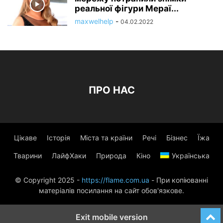
реальної фігури Мераї...
maxwelhelp
-
04.02.2022
ПРО НАС
Цікаве
Історія
Міста та країни
Речі
Бізнес
Їжа
Тварини
ЛайфХаки
Природа
Кіно
Українська
© Copyright 2025 -
https://flame.com.ua
- При копіюванні
матеріалів посилання на сайт обов'язкове.
Exit mobile version