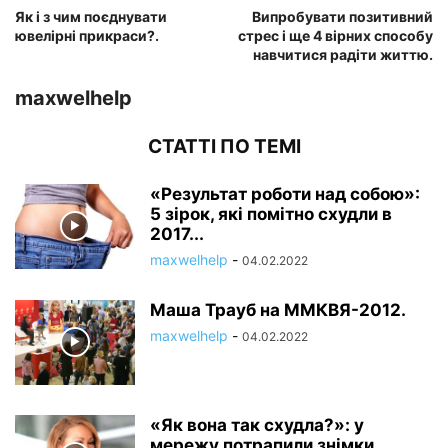
Як і з чим поєднувати
Випробувати позитивний
ювелірні прикраси?.
стрес і ще 4 вірних способу
навчитися радіти життю.
maxwelhelp
СТАТТІ ПО ТЕМІ
«Результат роботи над собою»:
5 зірок, які помітно схудли в
2017...
maxwelhelp
-
04.02.2022
Маша Трауб на ММКВЯ-2012.
maxwelhelp
-
04.02.2022
«Як вона так схудла?»: у
мережу потрапили знімки