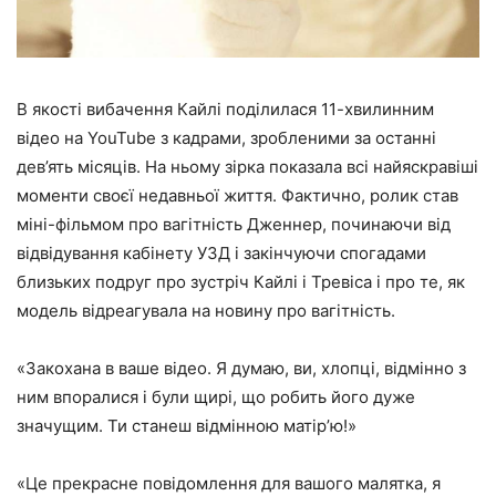
В якості вибачення Кайлі поділилася 11-хвилинним
відео на YouTube з кадрами, зробленими за останні
дев’ять місяців. На ньому зірка показала всі найяскравіші
моменти своєї недавньої життя. Фактично, ролик став
міні-фільмом про вагітність Дженнер, починаючи від
відвідування кабінету УЗД і закінчуючи спогадами
близьких подруг про зустріч Кайлі і Тревіса і про те, як
модель відреагувала на новину про вагітність.
«Закохана в ваше відео. Я думаю, ви, хлопці, відмінно з
ним впоралися і були щирі, що робить його дуже
значущим. Ти станеш відмінною матір’ю!»
«Це прекрасне повідомлення для вашого малятка, я