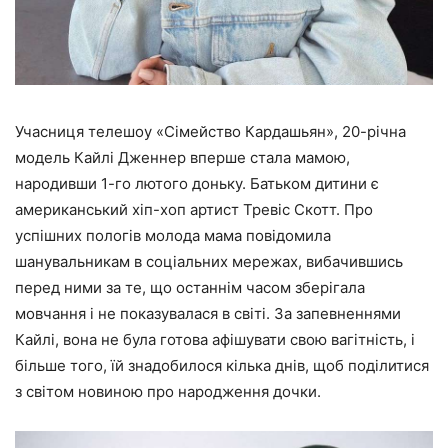
Учасниця телешоу «Сімейство Кардашьян», 20-річна
модель Кайлі Дженнер вперше стала мамою,
народивши 1-го лютого доньку. Батьком дитини є
американський хіп-хоп артист Тревіс Скотт. Про
успішних пологів молода мама повідомила
шанувальникам в соціальних мережах, вибачившись
перед ними за те, що останнім часом зберігала
мовчання і не показувалася в світі. За запевненнями
Кайлі, вона не була готова афішувати свою вагітність, і
більше того, їй знадобилося кілька днів, щоб поділитися
з світом новиною про народження дочки.