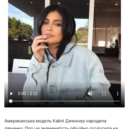
Американська модель Кайлі Дженнер народила
дівчинку. Про це знаменитість офіційно оголосила на