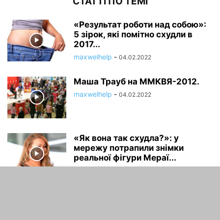
СТАТТІ ПО ТЕМІ
«Результат роботи над собою»:
5 зірок, які помітно схудли в
2017...
maxwelhelp
-
04.02.2022
Маша Трауб на ММКВЯ-2012.
maxwelhelp
-
04.02.2022
«Як вона так схудла?»: у
мережу потрапили знімки
реальної фігури Мераї...
maxwelhelp
-
04.02.2022