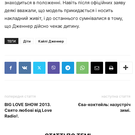
знаходиться в положенні. Навіть після офіційних заяву
деякі вважали, що модель прикидається і носить
накладний живіт, і до останнього сумнівалися в тому,
що Дженнер дійсно чекає дитину.
ТЕГИ
Діти
Кайлі Дженнер
попередня стаття
наступна стаття
BIG LOVE SHOW 2013.
Єва-коктейль: назустріч
Свято любові від Love
зимі.
Radio!.