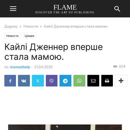
FLAME
DISCOVER THE ART OF PUBLISHING
Додому
Новости
Кайлі Дженнер вперше стала мамою.
Новости
Цікаве
Кайлі Дженнер вперше
стала мамою.
304
по
maxwelhelp
-
21.04.2020