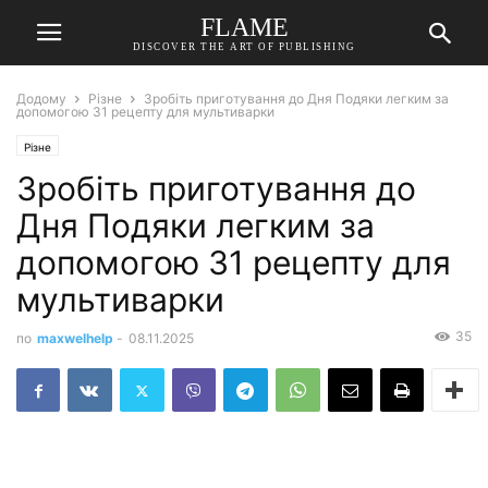
FLAME
DISCOVER THE ART OF PUBLISHING
Додому
Різне
Зробіть приготування до Дня Подяки легким за
допомогою 31 рецепту для мультиварки
Різне
Зробіть приготування до
Дня Подяки легким за
допомогою 31 рецепту для
мультиварки
35
по
maxwelhelp
-
08.11.2025