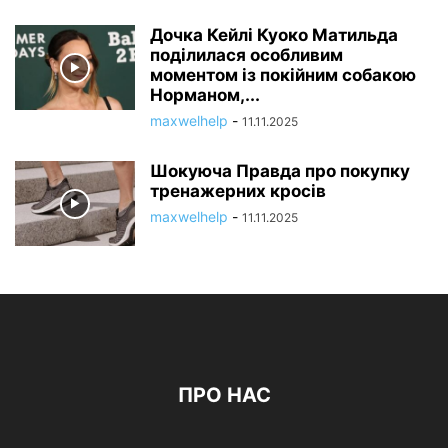
Дочка Кейлі Куоко Матильда
поділилася особливим
моментом із покійним собакою
Норманом,...
maxwelhelp
-
11.11.2025
Шокуюча Правда про покупку
тренажерних кросів
maxwelhelp
-
11.11.2025
ПРО НАС