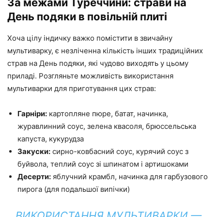
За межами Туреччини: страви на
День подяки в повільній плиті
Хоча цілу індичку важко помістити в звичайну
мультиварку, є незліченна кількість інших традиційних
страв на День подяки, які чудово виходять у цьому
приладі. Розгляньте можливість використання
мультиварки для приготування цих страв:
Гарніри:
картопляне пюре, батат, начинка,
журавлинний соус, зелена квасоля, брюссельська
капуста, кукурудза
Закуски:
сирно-ковбасний соус, курячий соус з
буйвола, теплий соус зі шпинатом і артишоками
Десерти:
яблучний крамбл, начинка для гарбузового
пирога (для подальшої випічки)
ВИКОРИСТАННЯ МУЛЬТИВАРКИ —