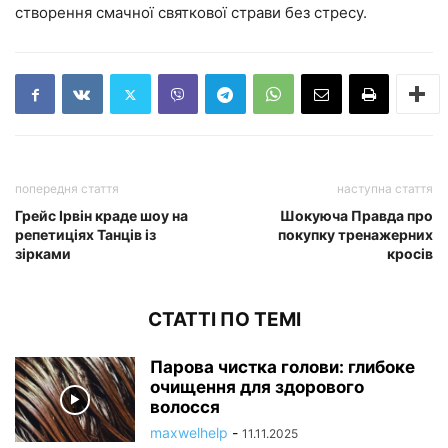
створення смачної святкової страви без стресу.
попередня стаття
наступна стаття
Грейс Ірвін краде шоу на
Шокуюча Правда про
репетиціях Танців із
покупку тренажерних
зірками
кросів
СТАТТІ ПО ТЕМІ
Парова чистка голови: глибоке
очищення для здорового
волосся
maxwelhelp
-
11.11.2025