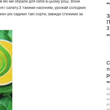
ів які ми обрали для себе в цьому році. Вони
ma
ня і салату.З такими насінням, урожай солодких
жен рік садимо такі сорти, завжди стежимо за
З
П
3
ma
С
п
р
ma
С
се
м
ус
пр