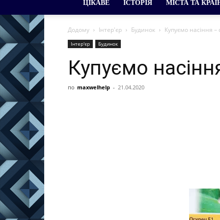
ЦІКАВЕ
ІСТОРІЯ
МІСТА ТА КРАЇ
Додому
Інтер'єр
Будинок
Купуємо насіння – 
Інтер'єр
Будинок
Купуємо насіння
по
maxwelhelp
-
21.04.2020