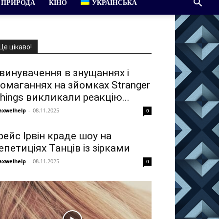
ПРИРОДА
КІНО
УКРАЇНСЬКА
Це цікаво!
винувачення в знущаннях і
омаганнях на зйомках Stranger
hings викликали реакцію...
xwelhelp
-
08.11.2025
0
рейс Ірвін краде шоу на
епетиціях Танців із зірками
xwelhelp
-
08.11.2025
0