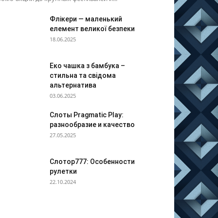
Флікери — маленький
елемент великої безпеки
18.06.2025
Еко чашка з бамбука –
стильна та свідома
альтернатива
03.06.2025
Слоты Pragmatic Play:
разнообразие и качество
27.05.2025
Слотор777: Особенности
рулетки
22.10.2024