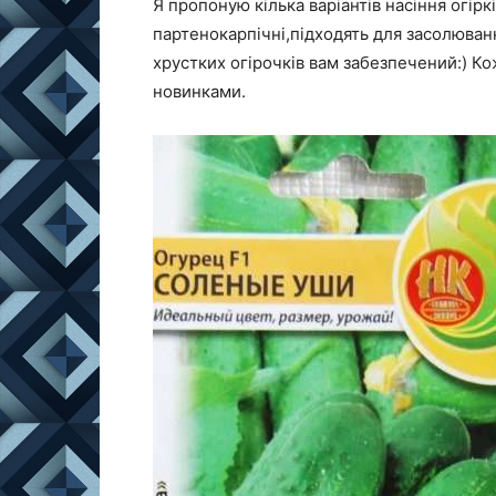
Я пропоную кілька варіантів насіння огірк
партенокарпічні,підходять для засолюван
хрустких огірочків вам забезпечений:) Ко
новинками.