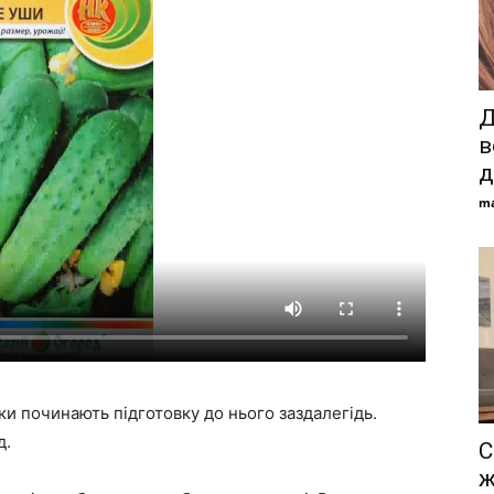
Д
в
д
ma
ки починають підготовку до нього заздалегідь.
д.
С
ж