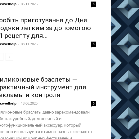
xwelhelp
-
06.11.2025
0
робіть приготування до Дня
одяки легким за допомогою
1 рецепту для...
xwelhelp
-
08.11.2025
0
иликоновые браслеты —
рактичный инструмент для
екламы и контроля
xwelhelp
-
18.06.2025
0
иликоновые браслеты давно зарекомендовали
бя как удобный, долговечный и
ногофункциональный аксессуар, который
пешно используется в самых разных сферах: от
омо-акций до крупных фестивалей и...