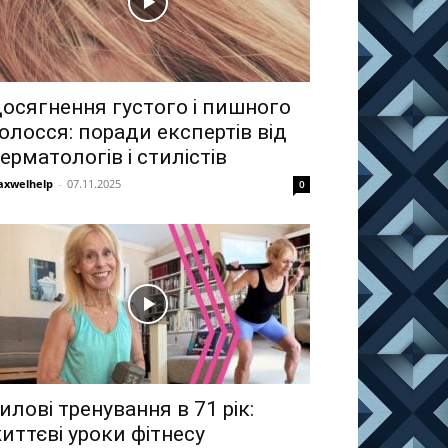
осягнення густого і пишного
олосся: поради експертів від
ерматологів і стилістів
xwelhelp
-
07.11.2025
0
илові тренування в 71 рік:
иттєві уроки фітнесу