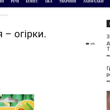
НИ
РЕЧІ
БІЗНЕС
ЇЖА
ТВАРИНИ
ЛАЙФХАКИ
огірки.
 – огірки.
З
д
436
T
ma
Г
р
ma