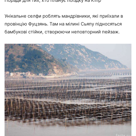
Поради для тих, хто планує поїздку на Кіпр
Унікальне селфи роблять мандрівники, які приїхали в
провінцію Фуцзянь. Там на мілині Сьяпу підносяться
бамбукові стійки, створюючи неповторний пейзаж.