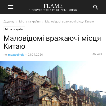
FLAME
DISCOVER THE ART OF PUBLISHING
Додому
Міста та країни
Маловідомі вражаючі місця Китаю
Міста та країни
Маловідомі вражаючі місця
Китаю
424
по
maxwelhelp
-
21.04.2020