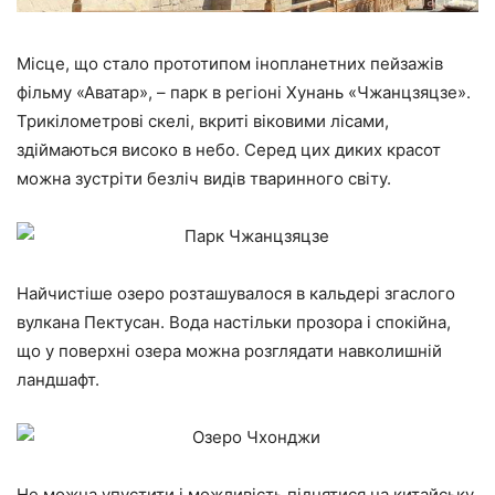
Місце, що стало прототипом інопланетних пейзажів
фільму «Аватар», – парк в регіоні Хунань «Чжанцзяцзе».
Трикілометрові скелі, вкриті віковими лісами,
здіймаються високо в небо. Серед цих диких красот
можна зустріти безліч видів тваринного світу.
Найчистіше озеро розташувалося в кальдері згаслого
вулкана Пектусан. Вода настільки прозора і спокійна,
що у поверхні озера можна розглядати навколишній
ландшафт.
Не можна упустити і можливість піднятися на китайську,