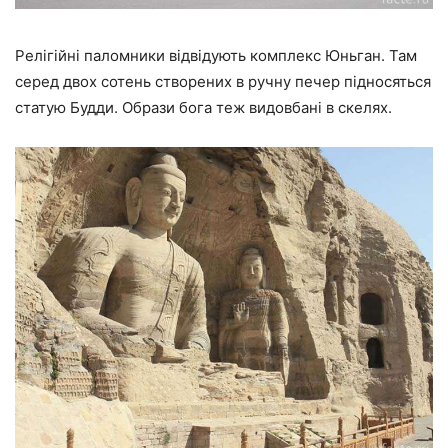
Релігійні паломники відвідують комплекс Юньган. Там
серед двох сотень створених в ручну печер підносяться
статую Будди. Образи бога теж видовбані в скелях.