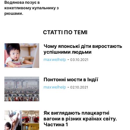
Водянова позує в
кокетливому купальнику з
рюшами.
СТАТТІ ПО ТЕМІ
Чому японські діти виростають
успішними людьми
maxwelhelp
-
03.10.2021
Понтонні мости в Індії
maxwelhelp
-
02.10.2021
Як виглядають плацкартні
вагони в різних країнах світу.
Частина 1