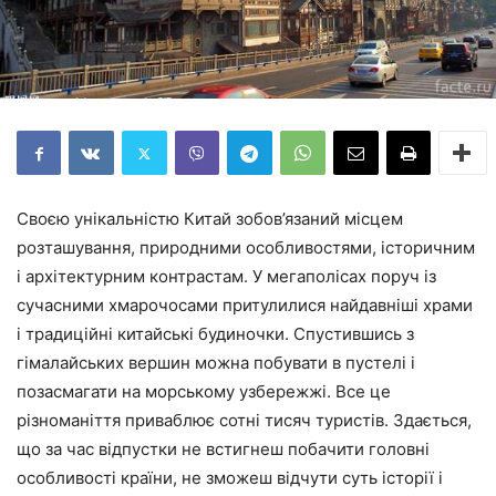
Своєю унікальністю Китай зобов’язаний місцем
розташування, природними особливостями, історичним
і архітектурним контрастам. У мегаполісах поруч із
сучасними хмарочосами притулилися найдавніші храми
і традиційні китайські будиночки. Спустившись з
гімалайських вершин можна побувати в пустелі і
позасмагати на морському узбережжі. Все це
різноманіття приваблює сотні тисяч туристів. Здається,
що за час відпустки не встигнеш побачити головні
особливості країни, не зможеш відчути суть історії і