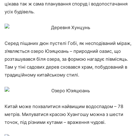
цікава так ж сама планування споруд і водопостачання
усіх будівель.
Серед піщаних дюн пустелі Гобі, як несподіваний міраж,
з’являється озеро Юэяцюань – природний оазис, що
розташувався біля озера, за формою нагадує півмісяць.
Там у тіні садових дерев сховався храм, побудований в
традиційному китайському стилі.
Китай може похвалитися найвищим водоспадом – 78
метрів. Милуватися красою Хуангошу можна з шести
точок, під різними кутами – враження чудові.