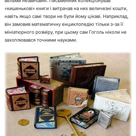
вельми незвичайні. Письменник колекціонував
«кишенькові» книги і витрачав на них величезні кошти,
навіть якщо самі твори не були йому цікаві. Наприклад,
він замовив математичну енциклопедію тільки з-за її
мініатюрного розміру, при цьому сам Гоголь ніколи не
захоплювався точними науками.