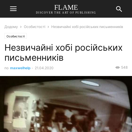
FLAME
DISCOVER THE ART OF PUBLISHING
Додому
Особистості
Незвичайні хобі російських письменників
Особистості
Незвичайні хобі російських
письменників
548
по
maxwelhelp
-
21.04.2020