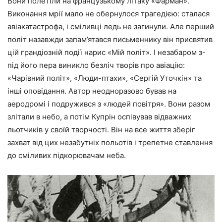
Вони полетіли на французькому літаку «Фарман».
Виконання мрії мало не обернулося трагедією: сталася
авіакатастрофа, і сміливці ледь не загинули. Але перший
політ назавжди запам’ятався письменнику він присвятив
цій грандіозній події нарис «Мій політ». І незабаром з-
під його пера виникло безліч творів про авіацію:
«Чарівний політ», «Люди-птахи», «Сергій Уточкін» та
інші оповідання. Автор неодноразово бував на
аеродромі і подружився з «людей повітря». Вони разом
злітали в небо, а потім Купрін оспівував відважних
льотчиків у своїй творчості. Він на все життя зберіг
захват від цих незабутніх польотів і трепетне ставлення
до сміливих підкорювачам неба.