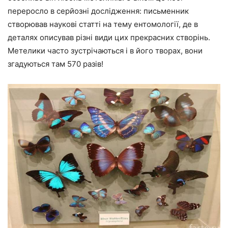
переросло в серйозні дослідження: письменник
створював наукові статті на тему ентомології, де в
деталях описував різні види цих прекрасних створінь.
Метелики часто зустрічаються і в його творах, вони
згадуються там 570 разів!