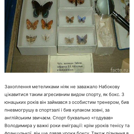
Захоплення метеликами ніяк не заважало Набокову
цікавитися таким агресивним видом спорту, як бокс. З
юнацьких років він займався з особистим тренером, бив
пневмогрушу в спортзалі і бив кулаком зовні, за
англійським звичаєм. Спорт буквально «годував»
Володимира у важкі роки еміграції: крім уроків тенісу та
французької, він ще давав уроки боксу. Також пізнання в