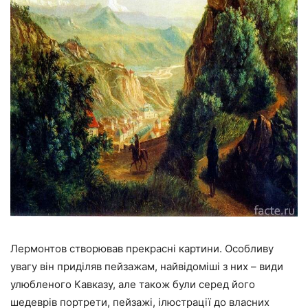
Лермонтов створював прекрасні картини. Особливу
увагу він приділяв пейзажам, найвідоміші з них – види
улюбленого Кавказу, але також були серед його
шедеврів портрети, пейзажі, ілюстрації до власних