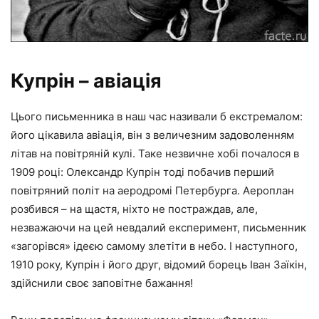
Купрін – авіація
Цього письменника в наш час називали б екстремалом:
його цікавила авіація, він з величезним задоволенням
літав на повітряній кулі. Таке незвичне хобі почалося в
1909 році: Олександр Купрін тоді побачив перший
повітряний політ на аеродромі Петербурга. Аероплан
розбився – на щастя, ніхто не постраждав, але,
незважаючи на цей невдалий експеримент, письменник
«загорівся» ідеєю самому злетіти в небо. І наступного,
1910 року, Купрін і його друг, відомий борець Іван Заїкін,
здійснили своє заповітне бажання!