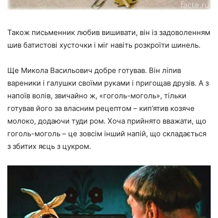
Також письменник любив вишивати, він із задоволенням
шив батистові хусточки і міг навіть розкроїти шинель.
Ще Микола Васильович добре готував. Він ліпив
вареники і галушки своїми руками і пригощав друзів. А з
напоїв волів, звичайно ж, «гоголь-моголь», тільки
готував його за власним рецептом – кип’ятив козяче
молоко, додаючи туди ром. Хоча прийнято вважати, що
гоголь-моголь – це зовсім інший напій, що складається
з збитих яєць з цукром.