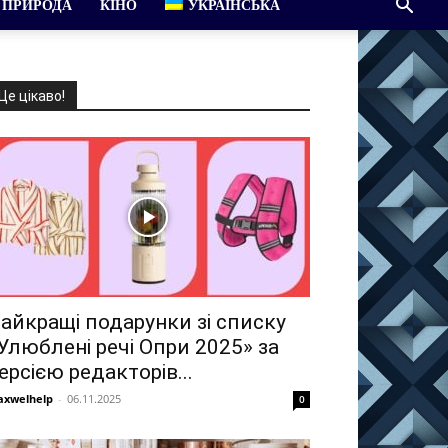
ПРИРОДА
КІНО
УКРАЇНСЬКА
Це цікаво!
айкращі подарунки зі списку
Улюблені речі Опри 2025» за
ерсією редакторів...
xwelhelp
-
06.11.2025
0