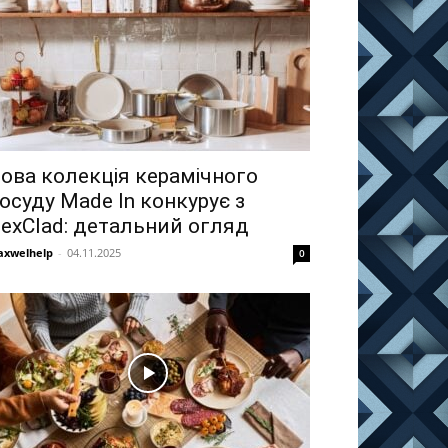
ова колекція керамічного
осуду Made In конкурує з
exClad: детальний огляд
xwelhelp
-
04.11.2025
0