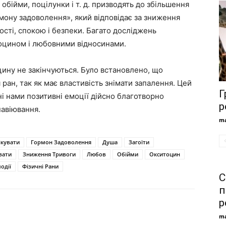
 обійми, поцілунки і т. д. призводять до збільшення
мону задоволення», який відповідає за зниження
ості, спокою і безпеки. Багато досліджень
тоцином і любовними відносинами.
цину не закінчуються. Було встановлено, що
ран, так як має властивість знімати запалення. Цей
Г
і нами позитивні емоції дійсно благотворно
р
навіювання.
ma
ікувати
Гормон Задоволення
Душа
Загоїти
івати
Зниження Тривоги
Любов
Обійми
Окситоцин
одії
Фізичні Рани
С
п
р
ma