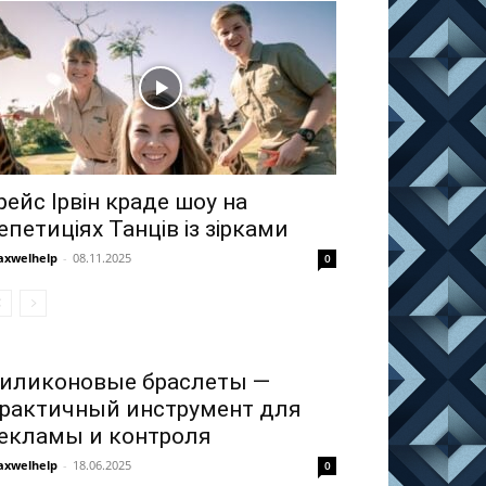
рейс Ірвін краде шоу на
епетиціях Танців із зірками
xwelhelp
-
08.11.2025
0
иликоновые браслеты —
рактичный инструмент для
екламы и контроля
xwelhelp
-
18.06.2025
0