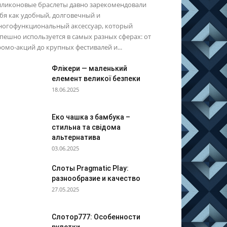
иликоновые браслеты давно зарекомендовали
бя как удобный, долговечный и
ногофункциональный аксессуар, который
пешно используется в самых разных сферах: от
омо-акций до крупных фестивалей и...
Флікери — маленький
елемент великої безпеки
18.06.2025
Еко чашка з бамбука –
стильна та свідома
альтернатива
03.06.2025
Слоты Pragmatic Play:
разнообразие и качество
27.05.2025
Слотор777: Особенности