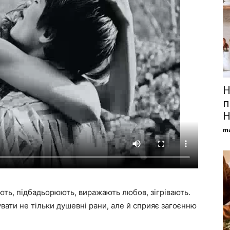
Н
п
H
ma
ють, підбадьорюють, виражають любов, зігрівають.
вати не тільки душевні рани, але й сприяє загоєнню