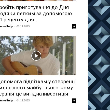
робіть приготування до Дня
одяки легким за допомогою
1 рецепту для...
xwelhelp
-
08.11.2025
0
опомога підліткам у створенні
ильнішого майбутнього: чому
ерапія-це вигідна інвестиція
xwelhelp
-
04.11.2025
0