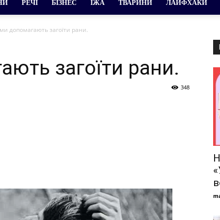
НИ
РЕЧІ
БІЗНЕС
ЇЖА
ТВАРИНИ
ЛАЙФХАКИ
ми допомагають загоїти рани.
ають загоїти рани.
348
Н
«
в
ma