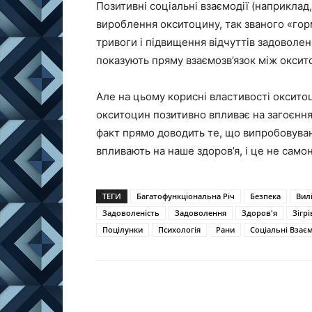
Позитивні соціальні взаємодії (наприклад,
вироблення окситоцину, так званого «гор
тривоги і підвищення відчуттів задоволен
показують пряму взаємозв’язок між окси
Але на цьому корисні властивості оксито
окситоцин позитивно впливає на загоєння 
факт прямо доводить те, що випробовуван
впливають на наше здоров’я, і це не само
ТЕГИ
Багатофункціональна Річ
Безпека
Вил
Задоволеність
Задоволення
Здоров'я
Зігр
Поцілунки
Психологія
Рани
Соціальні Взаєм