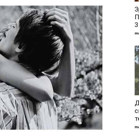
З
П
3
ma
Д
с
т
ma