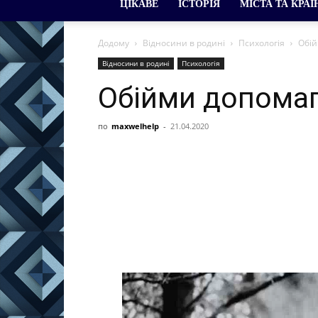
ЦІКАВЕ
ІСТОРІЯ
МІСТА ТА КРАЇ
Додому
Відносини в родині
Психологія
Обій
Відносини в родині
Психологія
Обійми допомаг
по
maxwelhelp
-
21.04.2020