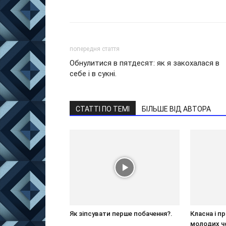
попередня стаття
Обнулитися в пятдесят: як я закохалася в
себе і в сукні.
СТАТТІ ПО ТЕМІ
БІЛЬШЕ ВІД АВТОРА
Як зіпсувати перше побачення?.
Класна і п
молодих ч