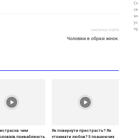
С
се
м
ус
пр
наступна стаття
Чоловіки в образі жінок.
ристрасна: чим
Як повернути пристрасть? Як
оловіків приваблюють
утримати любов? 5 працюючих