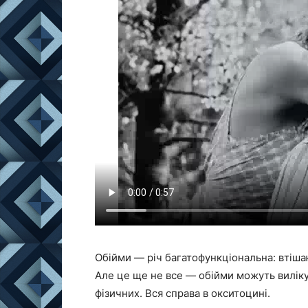
Обійми — річ багатофункціональна: втіша
Але це ще не все — обійми можуть виліку
фізичних. Вся справа в окситоцині.