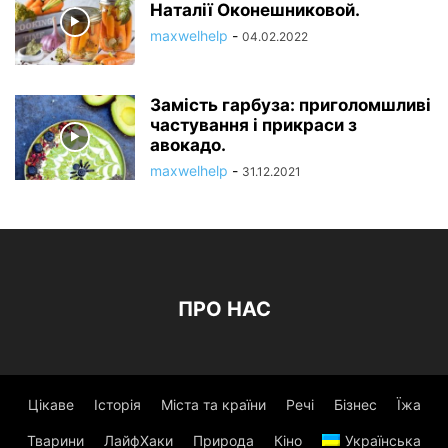
Наталії Оконешниковой.
maxwelhelp
-
04.02.2022
Замість гарбуза: приголомшливі
частування і прикраси з
авокадо.
maxwelhelp
-
31.12.2021
ПРО НАС
Цікаве
Історія
Міста та країни
Речі
Бізнес
Їжа
Тварини
ЛайфХаки
Природа
Кіно
Українська