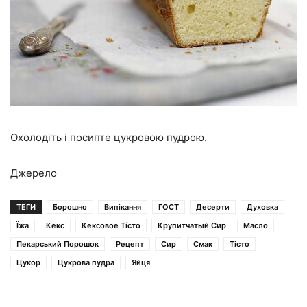
Охолодіть і посипте цукровою пудрою.
Джерело
ТЕГИ
Борошно
Випікання
ГОСТ
Десерти
Духовка
Їжа
Кекс
Кексовое Тісто
Крупитчатый Сир
Масло
Пекарський Порошок
Рецепт
Сир
Смак
Тісто
Цукор
Цукрова пудра
Яйця