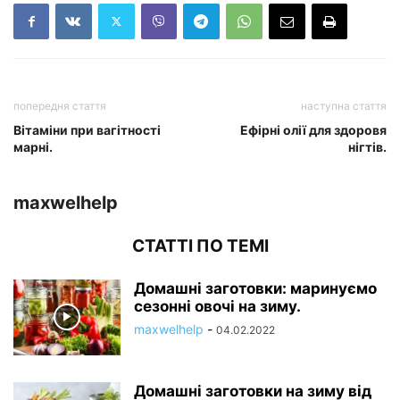
попередня стаття
наступна стаття
Вітаміни при вагітності
Ефірні олії для здоровя
марні.
нігтів.
maxwelhelp
СТАТТІ ПО ТЕМІ
Домашні заготовки: маринуємо
сезонні овочі на зиму.
maxwelhelp
-
04.02.2022
Домашні заготовки на зиму від