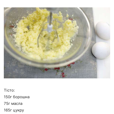
Тісто:
150г борошна
75г масла
165г цукру