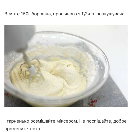
Всипте 150г борошна, просіяного з 1\2ч.л. розпушувача.
І гарненько розмішайте міксером. Не поспішайте, добре
промесите тісто.