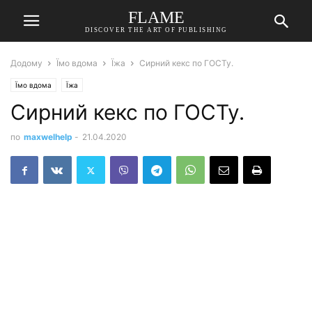
FLAME
DISCOVER THE ART OF PUBLISHING
Додому
Їмо вдома
Їжа
Сирний кекс по ГОСТу.
Їмо вдома
Їжа
Сирний кекс по ГОСТу.
по
maxwelhelp
-
21.04.2020