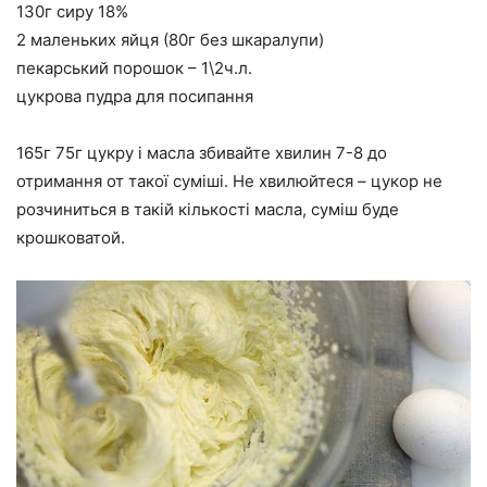
130г сиру 18%
2 маленьких яйця (80г без шкаралупи)
пекарський порошок – 1\2ч.л.
цукрова пудра для посипання
165г 75г цукру і масла збивайте хвилин 7-8 до
отримання от такої суміші. Не хвилюйтеся – цукор не
розчиниться в такій кількості масла, суміш буде
крошковатой.