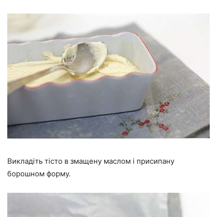
Викладіть тісто в змащену маслом і присипану
борошном форму.