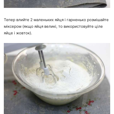
Тепер влийте 2 маленьких яйця і гарненько розмішайте
міксером (якщо яйця великі, то використовуйте ціле
яйце і жовток).